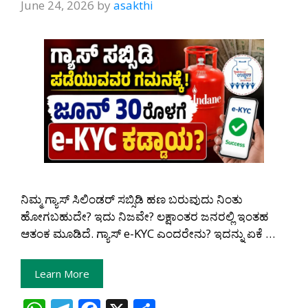
June 24, 2026
by
asakthi
ನಿಮ್ಮ ಗ್ಯಾಸ್ ಸಿಲಿಂಡರ್ ಸಬ್ಸಿಡಿ ಹಣ ಬರುವುದು ನಿಂತು
ಹೋಗಬಹುದೇ? ಇದು ನಿಜವೇ? ಲಕ್ಷಾಂತರ ಜನರಲ್ಲಿ ಇಂತಹ
ಆತಂಕ ಮೂಡಿದೆ. ಗ್ಯಾಸ್ e-KYC ಎಂದರೇನು? ಇದನ್ನು ಏಕೆ …
Learn More