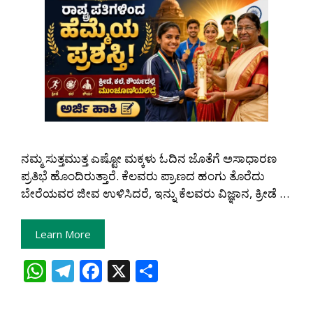
ನಮ್ಮ ಸುತ್ತಮುತ್ತ ಎಷ್ಟೋ ಮಕ್ಕಳು ಓದಿನ ಜೊತೆಗೆ ಅಸಾಧಾರಣ
ಪ್ರತಿಭೆ ಹೊಂದಿರುತ್ತಾರೆ. ಕೆಲವರು ಪ್ರಾಣದ ಹಂಗು ತೊರೆದು
ಬೇರೆಯವರ ಜೀವ ಉಳಿಸಿದರೆ, ಇನ್ನು ಕೆಲವರು ವಿಜ್ಞಾನ, ಕ್ರೀಡೆ …
Learn More
W
T
F
X
S
h
el
ac
h