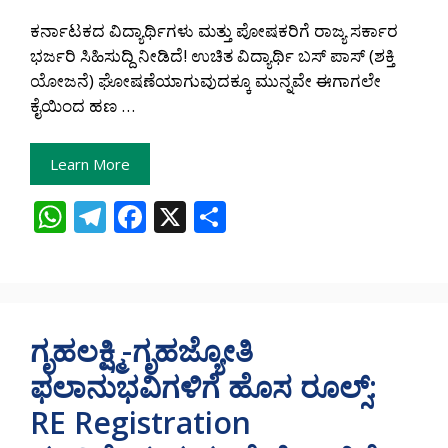
ಕರ್ನಾಟಕದ ವಿದ್ಯಾರ್ಥಿಗಳು ಮತ್ತು ಪೋಷಕರಿಗೆ ರಾಜ್ಯ ಸರ್ಕಾರ
ಭರ್ಜರಿ ಸಿಹಿಸುದ್ದಿ ನೀಡಿದೆ! ಉಚಿತ ವಿದ್ಯಾರ್ಥಿ ಬಸ್ ಪಾಸ್ (ಶಕ್ತಿ
ಯೋಜನೆ) ಘೋಷಣೆಯಾಗುವುದಕ್ಕೂ ಮುನ್ನವೇ ಈಗಾಗಲೇ
ಕೈಯಿಂದ ಹಣ …
Learn More
W
T
F
X
S
h
el
ac
h
at
e
e
ar
s
gr
b
e
A
a
o
ಗೃಹಲಕ್ಷ್ಮಿ-ಗೃಹಜ್ಯೋತಿ
p
m
o
ಫಲಾನುಭವಿಗಳಿಗೆ ಹೊಸ ರೂಲ್ಸ್:
p
k
RE Registration