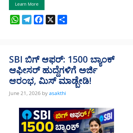
Learn More
W
T
F
X
S
h
el
ac
h
at
e
e
ar
s
gr
b
e
A
a
o
SBI ಬಿಗ್ ಆಫರ್: 1500 ಬ್ಯಾಂಕ್
p
m
o
ಆಫೀಸರ್ ಹುದ್ದೆಗಳಿಗೆ ಅರ್ಜಿ
p
k
ಆರಂಭ, ಮಿಸ್ ಮಾಡ್ಬೇಡಿ!
June 21, 2026
by
asakthi