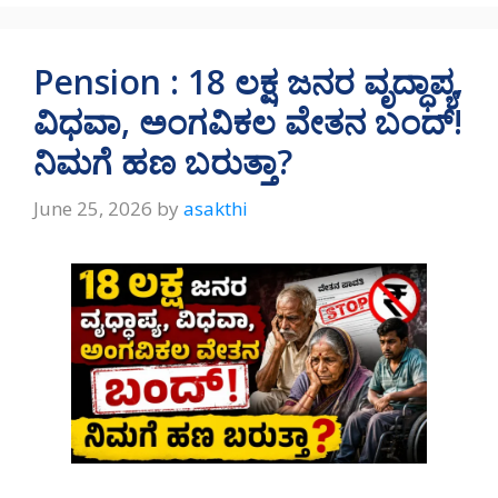
at
e
e
ar
s
gr
b
e
A
a
o
Pension : 18 ಲಕ್ಷ ಜನರ ವೃದ್ಧಾಪ್ಯ,
p
m
o
ವಿಧವಾ, ಅಂಗವಿಕಲ ವೇತನ ಬಂದ್!
p
k
ನಿಮಗೆ ಹಣ ಬರುತ್ತಾ?
June 25, 2026
by
asakthi