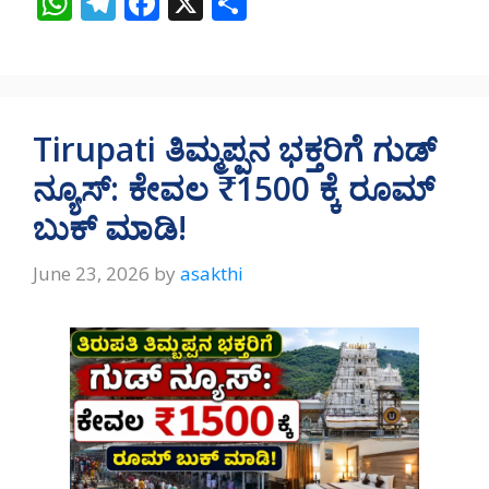
W
T
F
X
S
h
el
ac
h
at
e
e
ar
s
gr
b
e
A
a
o
Tirupati ತಿಮ್ಮಪ್ಪನ ಭಕ್ತರಿಗೆ ಗುಡ್
p
m
o
ನ್ಯೂಸ್: ಕೇವಲ ₹1500 ಕ್ಕೆ ರೂಮ್
p
k
ಬುಕ್ ಮಾಡಿ!
June 23, 2026
by
asakthi