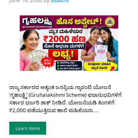
June 19, 2026
by
asakthi
ರಾಜ್ಯ ಸರ್ಕಾರದ ಅತ್ಯಂತ ಜನಪ್ರಿಯ ಗ್ಯಾರಂಟಿ ಯೋಜನೆ
‘ಗೃಹಲಕ್ಷ್ಮಿ’ (Gruhalakshmi Scheme) ಫಲಾನುಭವಿಗಳಿಗೆ
ಸರ್ಕಾರ ಭರ್ಜರಿ ಶಾಕ್ ನೀಡಿದೆ. ಯೋಜನೆಯಡಿ ತಿಂಗಳಿಗೆ
₹2,000 ಪಡೆಯುತ್ತಿರುವ ಹಾಲಿ ಮಹಿಳೆಯರು …
Learn More