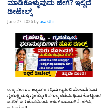
ಮಾಡಿಕೊಳ್ಳುವುದು ಹೇಗೆ? ಇಲ್ಲಿದೆ
ಡೀಟೇಲ್ಸ್
June 27, 2026
by
asakthi
ರಾಜ್ಯ ಸರ್ಕಾರದ ಅತ್ಯಂತ ಜನಪ್ರಿಯ ಗ್ಯಾರಂಟಿ ಯೋಜನೆಗಳಾದ
ಗೃಹಲಕ್ಷ್ಮಿ ಮತ್ತು ಗೃಹಜ್ಯೋತಿ ಸೌಲಭ್ಯ ಪಡೆಯುತ್ತಿರುವ ಕೋಟ್ಯಂತರ
ಜನರಿಗೆ ಈಗ ಹೊಸದೊಂದು ಆತಂಕ ಶುರುವಾಗಿದೆ. ಹೌದು,
ಇನ್ಮುಂದೆ ಪ್ರತಿ …