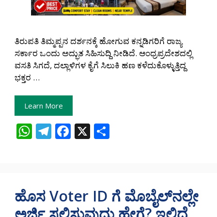
ತಿರುಪತಿ ತಿಮ್ಮಪ್ಪನ ದರ್ಶನಕ್ಕೆ ಹೋಗುವ ಕನ್ನಡಿಗರಿಗೆ ರಾಜ್ಯ
ಸರ್ಕಾರ ಒಂದು ಅದ್ಭುತ ಸಿಹಿಸುದ್ದಿ ನೀಡಿದೆ. ಆಂಧ್ರಪ್ರದೇಶದಲ್ಲಿ
ವಸತಿ ಸಿಗದೆ, ದಲ್ಲಾಳಿಗಳ ಕೈಗೆ ಸಿಲುಕಿ ಹಣ ಕಳೆದುಕೊಳ್ಳುತ್ತಿದ್ದ
ಭಕ್ತರ …
Learn More
W
T
F
X
S
h
el
ac
h
at
e
e
ar
s
gr
b
e
A
a
o
ಹೊಸ Voter ID ಗೆ ಮೊಬೈಲ್‌ನಲ್ಲೇ
p
m
o
ಅರ್ಜಿ ಸಲ್ಲಿಸುವುದು ಹೇಗೆ? ಇಲ್ಲಿದೆ