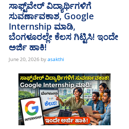
A
a
o
ಸಾಫ್ಟ್‌ವೇರ್ ವಿದ್ಯಾರ್ಥಿಗಳಿಗೆ
p
m
o
ಸುವರ್ಣಾವಕಾಶ, Google
p
k
Internship ಮಾಡಿ,
ಬೆಂಗಳೂರಲ್ಲೇ ಕೆಲಸ ಗಿಟ್ಟಿಸಿ! ಇಂದೇ
ಅರ್ಜಿ ಹಾಕಿ!
June 20, 2026
by
asakthi