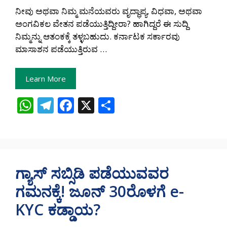
ನೀವು ಅಥವಾ ನಿಮ್ಮ ಮನೆಯವರು ವೃದ್ಧಾಪ್ಯ, ವಿಧವಾ, ಅಥವಾ
ಅಂಗವಿಕಲ ವೇತನ ಪಡೆಯುತ್ತಿದ್ದೀರಾ? ಹಾಗಿದ್ದರೆ ಈ ಸುದ್ದಿ
ನಿಮ್ಮನ್ನು ಆತಂಕಕ್ಕೆ ತಳ್ಳಬಹುದು. ಕರ್ನಾಟಕ ಸರ್ಕಾರವು
ಮಾಸಾಶನ ಪಡೆಯುತ್ತಿರುವ …
Learn More
W
T
F
X
S
h
el
ac
h
at
e
e
ar
s
gr
b
e
A
a
o
ಗ್ಯಾಸ್ ಸಬ್ಸಿಡಿ ಪಡೆಯುವವರ
p
m
o
ಗಮನಕ್ಕೆ! ಜೂನ್ 30ರೊಳಗೆ e-
p
k
KYC ಕಡ್ಡಾಯ?