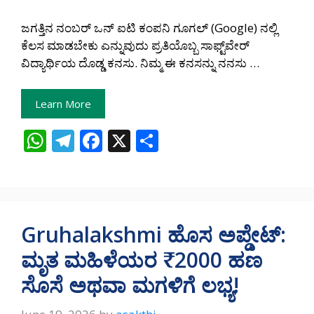
ಜಗತ್ತಿನ ನಂಬರ್ ಒನ್ ಐಟಿ ಕಂಪನಿ ಗೂಗಲ್ (Google) ನಲ್ಲಿ
ಕೆಲಸ ಮಾಡಬೇಕು ಎನ್ನುವುದು ಪ್ರತಿಯೊಬ್ಬ ಸಾಫ್ಟ್‌ವೇರ್
ವಿದ್ಯಾರ್ಥಿಯ ದೊಡ್ಡ ಕನಸು. ನಿಮ್ಮ ಈ ಕನಸನ್ನು ನನಸು …
Learn More
W
T
F
X
S
h
el
ac
h
at
e
e
ar
s
gr
b
e
A
a
o
Gruhalakshmi ಹೊಸ ಅಪ್ಡೇಟ್:
p
m
o
ಮೃತ ಮಹಿಳೆಯರ ₹2000 ಹಣ
p
k
ಸೊಸೆ ಅಥವಾ ಮಗಳಿಗೆ ಲಭ್ಯ!