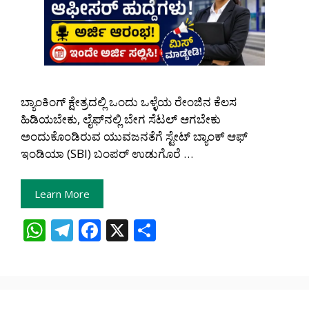
ಬ್ಯಾಂಕಿಂಗ್ ಕ್ಷೇತ್ರದಲ್ಲಿ ಒಂದು ಒಳ್ಳೆಯ ರೇಂಜಿನ ಕೆಲಸ
ಹಿಡಿಯಬೇಕು, ಲೈಫ್‌ನಲ್ಲಿ ಬೇಗ ಸೆಟಲ್ ಆಗಬೇಕು
ಅಂದುಕೊಂಡಿರುವ ಯುವಜನತೆಗೆ ಸ್ಟೇಟ್ ಬ್ಯಾಂಕ್ ಆಫ್
ಇಂಡಿಯಾ (SBI) ಬಂಪರ್ ಉಡುಗೊರೆ …
Learn More
W
T
F
X
S
h
el
ac
h
at
e
e
ar
s
gr
b
e