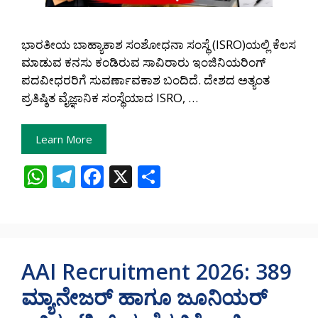
ಭಾರತೀಯ ಬಾಹ್ಯಾಕಾಶ ಸಂಶೋಧನಾ ಸಂಸ್ಥೆ (ISRO)ಯಲ್ಲಿ ಕೆಲಸ
ಮಾಡುವ ಕನಸು ಕಂಡಿರುವ ಸಾವಿರಾರು ಇಂಜಿನಿಯರಿಂಗ್
ಪದವೀಧರರಿಗೆ ಸುವರ್ಣಾವಕಾಶ ಬಂದಿದೆ. ದೇಶದ ಅತ್ಯಂತ
ಪ್ರತಿಷ್ಠಿತ ವೈಜ್ಞಾನಿಕ ಸಂಸ್ಥೆಯಾದ ISRO, …
Learn More
W
T
F
X
S
h
el
ac
h
at
e
e
ar
s
gr
b
e
A
a
o
AAI Recruitment 2026: 389
p
m
o
ಮ್ಯಾನೇಜರ್ ಹಾಗೂ ಜೂನಿಯರ್
p
k