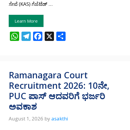
ಸೇವೆ (KAS) ಗೆಜೆಟೆಡ್ …
Learn More
W
T
F
X
S
h
el
ac
h
at
e
e
ar
s
gr
b
e
A
a
o
Ramanagara Court
p
m
o
Recruitment 2026: 10ನೇ,
p
k
PUC ಪಾಸ್‌ ಆದವರಿಗೆ ಭರ್ಜರಿ
ಅವಕಾಶ
August 1, 2026
by
asakthi