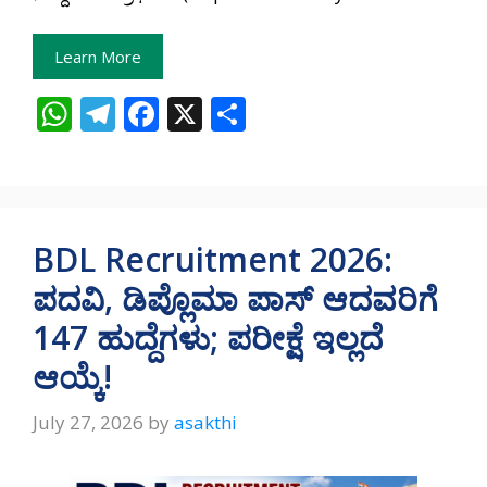
Learn More
W
T
F
X
S
h
el
ac
h
at
e
e
ar
s
gr
b
e
A
a
o
BDL Recruitment 2026:
p
m
o
ಪದವಿ, ಡಿಪ್ಲೊಮಾ ಪಾಸ್ ಆದವರಿಗೆ
p
k
147 ಹುದ್ದೆಗಳು; ಪರೀಕ್ಷೆ ಇಲ್ಲದೆ
ಆಯ್ಕೆ!
July 27, 2026
by
asakthi