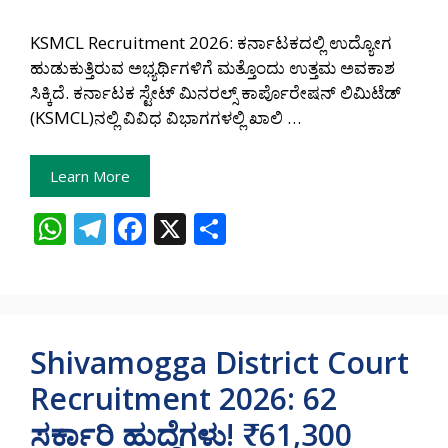
KSMCL Recruitment 2026: ಕರ್ನಾಟಕದಲ್ಲಿ ಉದ್ಯೋಗ
ಹುಡುಕುತ್ತಿರುವ ಅಭ್ಯರ್ಥಿಗಳಿಗೆ ಮತ್ತೊಂದು ಉತ್ತಮ ಅವಕಾಶ
ಸಿಕ್ಕಿದೆ. ಕರ್ನಾಟಕ ಸ್ಟೇಟ್ ಮಿನರಲ್ಸ್ ಕಾರ್ಪೊರೇಷನ್ ಲಿಮಿಟೆಡ್
(KSMCL)ನಲ್ಲಿ ವಿವಿಧ ವಿಭಾಗಗಳಲ್ಲಿ ಖಾಲಿ …
Learn More
W
T
F
X
S
h
el
ac
h
at
e
e
ar
s
gr
b
e
A
a
o
Shivamogga District Court
p
m
o
Recruitment 2026: 62
p
k
ಸರ್ಕಾರಿ ಹುದ್ದೆಗಳು! ₹61,300