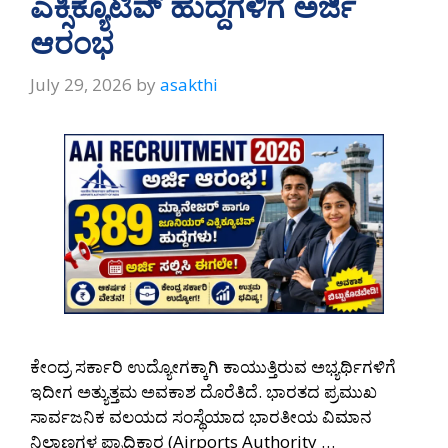
ಎಕ್ಸಿಕ್ಯೂಟಿವ್ ಹುದ್ದೆಗಳಿಗೆ ಅರ್ಜಿ
ಆರಂಭ
July 29, 2026
by
asakthi
ಕೇಂದ್ರ ಸರ್ಕಾರಿ ಉದ್ಯೋಗಕ್ಕಾಗಿ ಕಾಯುತ್ತಿರುವ ಅಭ್ಯರ್ಥಿಗಳಿಗೆ
ಇದೀಗ ಅತ್ಯುತ್ತಮ ಅವಕಾಶ ದೊರೆತಿದೆ. ಭಾರತದ ಪ್ರಮುಖ
ಸಾರ್ವಜನಿಕ ವಲಯದ ಸಂಸ್ಥೆಯಾದ ಭಾರತೀಯ ವಿಮಾನ
ನಿಲ್ದಾಣಗಳ ಪ್ರಾಧಿಕಾರ (Airports Authority …