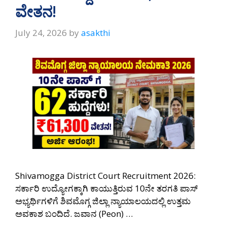
ವೇತನ!
July 24, 2026
by
asakthi
Shivamogga District Court Recruitment 2026:
ಸರ್ಕಾರಿ ಉದ್ಯೋಗಕ್ಕಾಗಿ ಕಾಯುತ್ತಿರುವ 10ನೇ ತರಗತಿ ಪಾಸ್
ಅಭ್ಯರ್ಥಿಗಳಿಗೆ ಶಿವಮೊಗ್ಗ ಜಿಲ್ಲಾ ನ್ಯಾಯಾಲಯದಲ್ಲಿ ಉತ್ತಮ
ಅವಕಾಶ ಬಂದಿದೆ. ಜವಾನ (Peon) …