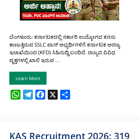
ಬೆಂಗಳೂರು: ಕರ್ನಾಟಕದಲ್ಲಿ ಸರ್ಕಾರಿ ಉದ್ಯೋಗದ ಕನಸು
ಕಾಣುತ್ತಿರುವ SSLC ಪಾಸ್ ಅಭ್ಯರ್ಥಿಗಳಿಗೆ ಕರ್ನಾಟಕ ಅರಣ್ಯ
ಇಲಾಖೆಯಿಂದ (KFD) ಸಿಹಿಸುದ್ದಿ ಬಂದಿದೆ. ರಾಜ್ಯದ ವಿವಿಧ
ವೃತ್ತಗಳಲ್ಲಿ ಖಾಲಿ ಇರುವ …
Learn More
W
T
F
X
S
h
el
ac
h
at
e
e
ar
s
gr
b
e
A
a
o
KAS Recruitment 2026: 319