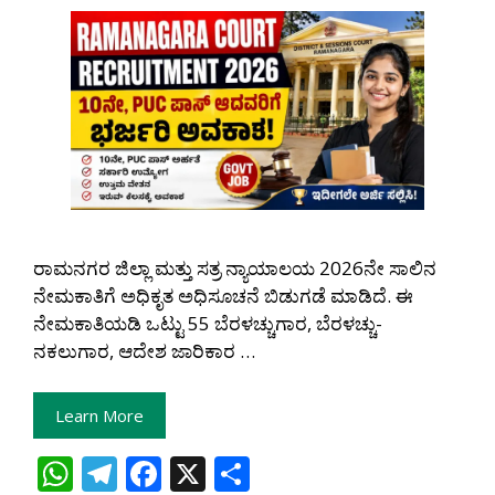
ರಾಮನಗರ ಜಿಲ್ಲಾ ಮತ್ತು ಸತ್ರ ನ್ಯಾಯಾಲಯ 2026ನೇ ಸಾಲಿನ
ನೇಮಕಾತಿಗೆ ಅಧಿಕೃತ ಅಧಿಸೂಚನೆ ಬಿಡುಗಡೆ ಮಾಡಿದೆ. ಈ
ನೇಮಕಾತಿಯಡಿ ಒಟ್ಟು 55 ಬೆರಳಚ್ಚುಗಾರ, ಬೆರಳಚ್ಚು-
ನಕಲುಗಾರ, ಆದೇಶ ಜಾರಿಕಾರ …
Learn More
W
T
F
X
S