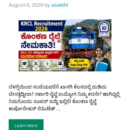
August 6, 2026
by
asakthi
ಬೆಳಗ್ಗೆಯಿಂದ ಸಂಜೆಯವರೆಗೆ ಖಾಸಗಿ ಕೆಲಸದಲ್ಲಿ ದುಡಿದು
ಬೇಸತ್ತಿದ್ದೀರಾ? ಸರ್ಕಾರಿ ರೈಲ್ವೆ ಉದ್ಯೋಗ ನಿಮ್ಮ ಕನಸೇ? ಹಾಗಿದ್ದಲ್ಲಿ
ನಿಮಗೊಂದು ಸೂಪರ್ ಸುದ್ದಿ ಇಲ್ಲಿದೆ! ಕೊಂಕಣ ರೈಲ್ವೆ
ಕಾರ್ಪೊರೇಷನ್ ಲಿಮಿಟೆಡ್ …
Learn More