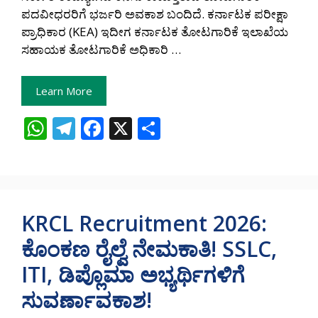
ಪದವೀಧರರಿಗೆ ಭರ್ಜರಿ ಅವಕಾಶ ಬಂದಿದೆ. ಕರ್ನಾಟಕ ಪರೀಕ್ಷಾ
ಪ್ರಾಧಿಕಾರ (KEA) ಇದೀಗ ಕರ್ನಾಟಕ ತೋಟಗಾರಿಕೆ ಇಲಾಖೆಯ
ಸಹಾಯಕ ತೋಟಗಾರಿಕೆ ಅಧಿಕಾರಿ …
Learn More
W
T
F
X
S
h
el
ac
h
at
e
e
ar
s
gr
b
e
A
a
o
KRCL Recruitment 2026:
p
m
o
ಕೊಂಕಣ ರೈಲ್ವೆ ನೇಮಕಾತಿ! SSLC,
p
k
ITI, ಡಿಪ್ಲೊಮಾ ಅಭ್ಯರ್ಥಿಗಳಿಗೆ
ಸುವರ್ಣಾವಕಾಶ!