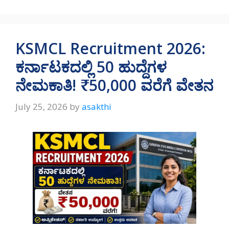
at
e
e
ar
s
gr
b
e
A
a
o
KSMCL Recruitment 2026:
p
m
o
ಕರ್ನಾಟಕದಲ್ಲಿ 50 ಹುದ್ದೆಗಳ
p
k
ನೇಮಕಾತಿ! ₹50,000 ವರೆಗೆ ವೇತನ
July 25, 2026
by
asakthi