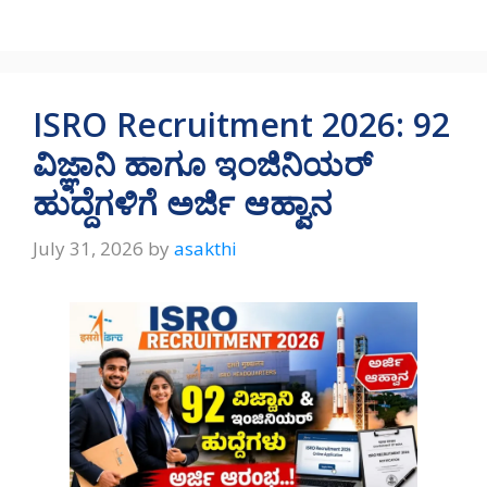
h
el
ac
h
at
e
e
ar
s
gr
b
e
A
a
o
ISRO Recruitment 2026: 92
p
m
o
ವಿಜ್ಞಾನಿ ಹಾಗೂ ಇಂಜಿನಿಯರ್
p
k
ಹುದ್ದೆಗಳಿಗೆ ಅರ್ಜಿ ಆಹ್ವಾನ
July 31, 2026
by
asakthi