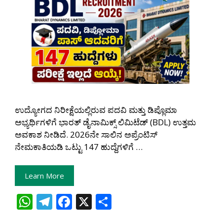
ಉದ್ಯೋಗದ ನಿರೀಕ್ಷೆಯಲ್ಲಿರುವ ಪದವಿ ಮತ್ತು ಡಿಪ್ಲೊಮಾ
ಅಭ್ಯರ್ಥಿಗಳಿಗೆ ಭಾರತ್ ಡೈನಾಮಿಕ್ಸ್ ಲಿಮಿಟೆಡ್ (BDL) ಉತ್ತಮ
ಅವಕಾಶ ನೀಡಿದೆ. 2026ನೇ ಸಾಲಿನ ಅಪ್ರೆಂಟಿಸ್
ನೇಮಕಾತಿಯಡಿ ಒಟ್ಟು 147 ಹುದ್ದೆಗಳಿಗೆ …
Learn More
W
T
F
X
S
h
el
ac
h