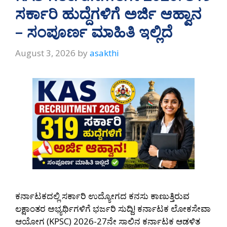
p
m
o
ಸರ್ಕಾರಿ ಹುದ್ದೆಗಳಿಗೆ ಅರ್ಜಿ ಆಹ್ವಾನ
p
k
– ಸಂಪೂರ್ಣ ಮಾಹಿತಿ ಇಲ್ಲಿದೆ
August 3, 2026
by
asakthi
ಕರ್ನಾಟಕದಲ್ಲಿ ಸರ್ಕಾರಿ ಉದ್ಯೋಗದ ಕನಸು ಕಾಣುತ್ತಿರುವ
ಲಕ್ಷಾಂತರ ಅಭ್ಯರ್ಥಿಗಳಿಗೆ ಭರ್ಜರಿ ಸುದ್ದಿ! ಕರ್ನಾಟಕ ಲೋಕಸೇವಾ
ಆಯೋಗ (KPSC) 2026-27ನೇ ಸಾಲಿನ ಕರ್ನಾಟಕ ಆಡಳಿತ