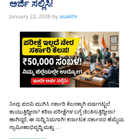
ಅರ್ಜಿ ಸಲ್ಲಿಸಿ!
January 22, 2026
by
asakthi
ನೀವು ಪದವಿ ಮುಗಿಸಿ ಸರ್ಕಾರಿ ಕೆಲಸಕ್ಕಾಗಿ ವರ್ಷಗಟ್ಟಲೆ
ಕಾಯುತ್ತಿದ್ದೀರಾ? ಕಠಿಣ ಪರೀಕ್ಷೆಗಳ ಬಗ್ಗೆ ಚಿಂತಿಸುತ್ತಿದ್ದೀರಾ?
ಹಾಗಿದ್ದರೆ, ಈ ಸುದ್ದಿ ನಿಮಗಾಗಿ! ಕರ್ನಾಟಕ ಸರ್ಕಾರದ ಹೆಮ್ಮೆಯ
ಗ್ರಾಮೀಣಾಭಿವೃದ್ಧಿ ಮತ್ತು …