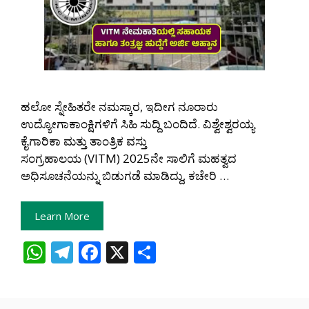
ಹಲೋ ಸ್ನೇಹಿತರೇ ನಮಸ್ಕಾರ, ಇದೀಗ ನೂರಾರು
ಉದ್ಯೋಗಾಕಾಂಕ್ಷಿಗಳಿಗೆ ಸಿಹಿ ಸುದ್ದಿ ಬಂದಿದೆ. ವಿಶ್ವೇಶ್ವರಯ್ಯ
ಕೈಗಾರಿಕಾ ಮತ್ತು ತಾಂತ್ರಿಕ ವಸ್ತು
ಸಂಗ್ರಹಾಲಯ (VITM) 2025ನೇ ಸಾಲಿಗೆ ಮಹತ್ವದ
ಅಧಿಸೂಚನೆಯನ್ನು ಬಿಡುಗಡೆ ಮಾಡಿದ್ದು, ಕಚೇರಿ …
Learn More
W
T
F
X
S
h
el
ac
h
at
e
e
ar