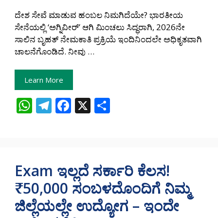
ದೇಶ ಸೇವೆ ಮಾಡುವ ಹಂಬಲ ನಿಮಗಿದೆಯೇ? ಭಾರತೀಯ
ಸೇನೆಯಲ್ಲಿ ‘ಅಗ್ನಿವೀರ್’ ಆಗಿ ಮಿಂಚಲು ಸಿದ್ಧರಾಗಿ, 2026ನೇ
ಸಾಲಿನ ಬೃಹತ್ ನೇಮಕಾತಿ ಪ್ರಕ್ರಿಯೆ ಇಂದಿನಿಂದಲೇ ಅಧಿಕೃತವಾಗಿ
ಚಾಲನೆಗೊಂಡಿದೆ. ನೀವು …
Learn More
W
T
F
X
S
h
el
ac
h
at
e
e
ar
s
gr
b
e
A
a
o
Exam ಇಲ್ಲದೆ ಸರ್ಕಾರಿ ಕೆಲಸ!
p
m
o
₹50,000 ಸಂಬಳದೊಂದಿಗೆ ನಿಮ್ಮ
p
k
ಜಿಲ್ಲೆಯಲ್ಲೇ ಉದ್ಯೋಗ – ಇಂದೇ