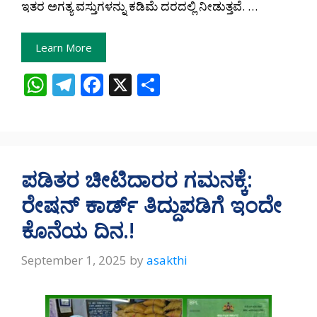
ಇತರ ಅಗತ್ಯ ವಸ್ತುಗಳನ್ನು ಕಡಿಮೆ ದರದಲ್ಲಿ ನೀಡುತ್ತವೆ. …
Learn More
W
T
F
X
S
h
el
ac
h
at
e
e
ar
s
gr
b
e
A
a
o
ಪಡಿತರ ಚೀಟಿದಾರರ ಗಮನಕ್ಕೆ:
p
m
o
ರೇಷನ್ ಕಾರ್ಡ್ ತಿದ್ದುಪಡಿಗೆ ಇಂದೇ
p
k
ಕೊನೆಯ ದಿನ.!
September 1, 2025
by
asakthi