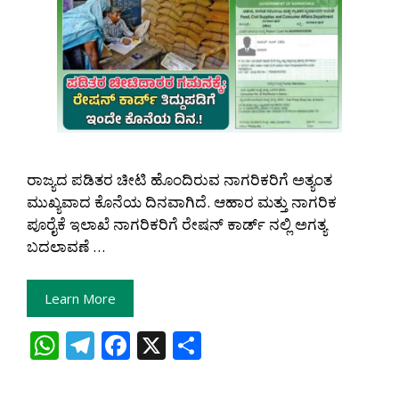
ರಾಜ್ಯದ ಪಡಿತರ ಚೀಟಿ ಹೊಂದಿರುವ ನಾಗರಿಕರಿಗೆ ಅತ್ಯಂತ
ಮುಖ್ಯವಾದ ಕೊನೆಯ ದಿನವಾಗಿದೆ. ಆಹಾರ ಮತ್ತು ನಾಗರಿಕ
ಪೂರೈಕೆ ಇಲಾಖೆ ನಾಗರಿಕರಿಗೆ ರೇಷನ್ ಕಾರ್ಡ್ ನಲ್ಲಿ ಅಗತ್ಯ
ಬದಲಾವಣೆ …
Learn More
W
T
F
X
S
h
el
ac
h