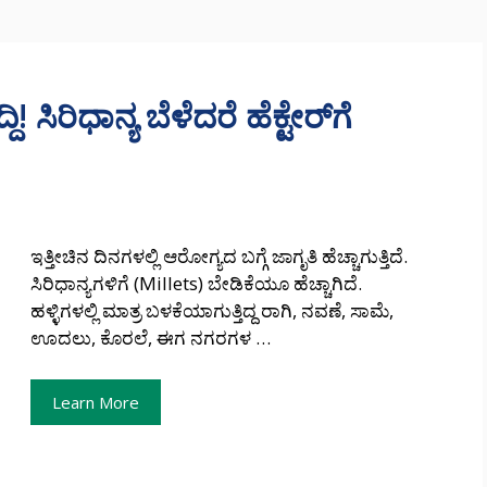
! ಸಿರಿಧಾನ್ಯ ಬೆಳೆದರೆ ಹೆಕ್ಟೇರ್‌ಗೆ
ಇತ್ತೀಚಿನ ದಿನಗಳಲ್ಲಿ ಆರೋಗ್ಯದ ಬಗ್ಗೆ ಜಾಗೃತಿ ಹೆಚ್ಚಾಗುತ್ತಿದೆ.
ಸಿರಿಧಾನ್ಯಗಳಿಗೆ (Millets) ಬೇಡಿಕೆಯೂ ಹೆಚ್ಚಾಗಿದೆ.
ಹಳ್ಳಿಗಳಲ್ಲಿ ಮಾತ್ರ ಬಳಕೆಯಾಗುತ್ತಿದ್ದ ರಾಗಿ, ನವಣೆ, ಸಾಮೆ,
ಊದಲು, ಕೊರಲೆ, ಈಗ ನಗರಗಳ …
Learn More