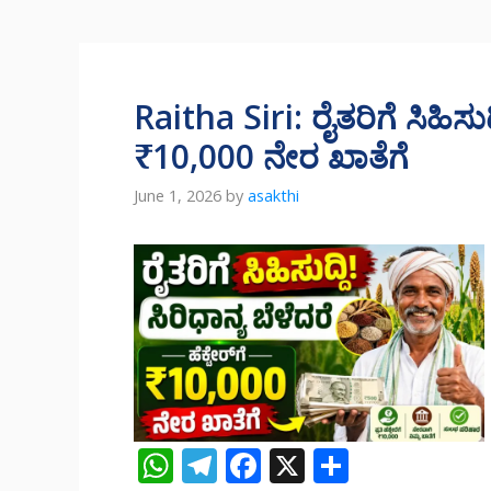
Raitha Siri: ರೈತರಿಗೆ ಸಿಹಿಸುದ್ದಿ
₹10,000 ನೇರ ಖಾತೆಗೆ
June 1, 2026
by
asakthi
W
T
F
X
S