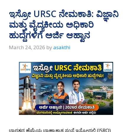
ಇಸ್ರೋ URSC ನೇಮಕಾತಿ: ವಿಜ್ಞಾನಿ
ಮತ್ತು ವೈದ್ಯಕೀಯ ಅಧಿಕಾರಿ
ಹುದ್ದೆಗಳಿಗೆ ಅರ್ಜಿ ಆಹ್ವಾನ
March 24, 2026
by
asakthi
ಭಾರತದ ಹೆಮ್ಮೆಯ ಬಾಹ್ಯಾಕಾಶ ಸಂಸ್ಥೆ ಇಸ್ರೋದಲ್ಲಿ (ISRO)