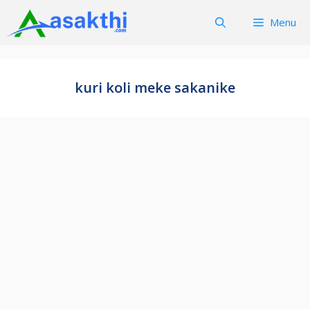
Skip
Menu
to
content
kuri koli meke sakanike