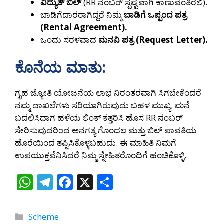
ವಿದ್ಯುತ್ ಬಿಲ್
(RR ನಂಬರ್ ಸ್ಪಷ್ಟವಾಗಿ ಕಾಣುವಂತಿರಲಿ).
ಬಾಡಿಗೆದಾರರಾಗಿದ್ದರೆ ನಿಮ್ಮ
ಬಾಡಿಗೆ ಒಪ್ಪಂದ ಪತ್ರ
(Rental Agreement).
ಒಂದು ಸರಳವಾದ
ಮನವಿ ಪತ್ರ (Request Letter).
ಕೊನೆಯ ಮಾತು:
ಗೃಹ ಜ್ಯೋತಿ ಯೋಜನೆಯ ಲಾಭ ನಿರಂತರವಾಗಿ ಸಿಗಬೇಕೆಂದರೆ
ನಮ್ಮ ದಾಖಲೆಗಳು ಸರಿಯಾಗಿರುವುದು ಬಹಳ ಮುಖ್ಯ. ಮನೆ
ಬದಲಿಸಿದಾಗ ಹಳೆಯ ಲಿಂಕ್ ಕತ್ತರಿಸಿ ಹೊಸ RR ನಂಬರ್
ಸೇರಿಸುವುದರಿಂದ ಅನಗತ್ಯ ಗೊಂದಲ ಮತ್ತು ಬಿಲ್ ಪಾವತಿಯ
ಹೊರೆಯಿಂದ ತಪ್ಪಿಸಿಕೊಳ್ಳಬಹುದು. ಈ ಮಾಹಿತಿ ನಿಮಗೆ
ಉಪಯುಕ್ತವೆನಿಸಿದರೆ ನಿಮ್ಮ ಸ್ನೇಹಿತರೊಂದಿಗೆ ಹಂಚಿಕೊಳ್ಳಿ.
W
T
F
X
S
h
el
ac
h
at
e
e
ar
Categories
Scheme