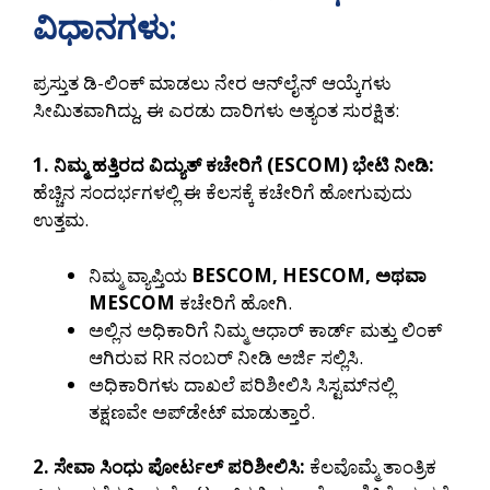
ವಿಧಾನಗಳು
:
ಪ್ರಸ್ತುತ ಡಿ-ಲಿಂಕ್ ಮಾಡಲು ನೇರ ಆನ್‌ಲೈನ್ ಆಯ್ಕೆಗಳು
ಸೀಮಿತವಾಗಿದ್ದು, ಈ ಎರಡು ದಾರಿಗಳು ಅತ್ಯಂತ ಸುರಕ್ಷಿತ:
1. ನಿಮ್ಮ ಹತ್ತಿರದ ವಿದ್ಯುತ್ ಕಚೇರಿಗೆ (ESCOM) ಭೇಟಿ ನೀಡಿ:
ಹೆಚ್ಚಿನ ಸಂದರ್ಭಗಳಲ್ಲಿ ಈ ಕೆಲಸಕ್ಕೆ ಕಚೇರಿಗೆ ಹೋಗುವುದು
ಉತ್ತಮ.
ನಿಮ್ಮ ವ್ಯಾಪ್ತಿಯ
BESCOM, HESCOM, ಅಥವಾ
MESCOM
ಕಚೇರಿಗೆ ಹೋಗಿ.
ಅಲ್ಲಿನ ಅಧಿಕಾರಿಗೆ ನಿಮ್ಮ ಆಧಾರ್ ಕಾರ್ಡ್ ಮತ್ತು ಲಿಂಕ್
ಆಗಿರುವ RR ನಂಬರ್ ನೀಡಿ ಅರ್ಜಿ ಸಲ್ಲಿಸಿ.
ಅಧಿಕಾರಿಗಳು ದಾಖಲೆ ಪರಿಶೀಲಿಸಿ ಸಿಸ್ಟಮ್‌ನಲ್ಲಿ
ತಕ್ಷಣವೇ ಅಪ್‌ಡೇಟ್ ಮಾಡುತ್ತಾರೆ.
2. ಸೇವಾ ಸಿಂಧು ಪೋರ್ಟಲ್ ಪರಿಶೀಲಿಸಿ:
ಕೆಲವೊಮ್ಮೆ ತಾಂತ್ರಿಕ