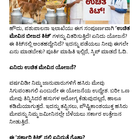
ಹೌದು, ಪಶುಪಾಲನಾ ಇಲಾಖೆಯು ಈಗ ಸಂಪೂರ್ಣವಾಗಿ
‘ಉಚಿತ
ಮೇವಿನ ಬೀಜದ ಕಿಟ್’
ಗಳನ್ನು ವಿತರಿಸುತ್ತಿದೆ! ಏನಿದು ಯೋಜನೆ?
ಈ ಕಿಟ್‌ನಲ್ಲಿ ಅಂತಹದ್ದೇನಿದೆ? ಇದನ್ನು ಪಡೆಯಲು ನೀವು ಈಗಲೇ
ಏನು ಮಾಡಬೇಕು? ಪೂರ್ತಿ ಮಾಹಿತಿ ಇಲ್ಲಿದೆ, ಸ್ಕಿಪ್ ಮಾಡದೆ ಓದಿ.
ಏನಿದು ಉಚಿತ ಮೇವಿನ ಯೋಜನೆ?
ವರ್ಷವಿಡೀ ನಿಮ್ಮ ಜಾನುವಾರುಗಳಿಗೆ ಹಸಿರು ಮೇವು
ಸಿಗುವಂತಾಗಲಿ ಎಂಬುದೇ ಈ ಯೋಜನೆಯ ಉದ್ದೇಶ. ಬರೀ ಒಣ
ಮೇವು ತಿನ್ನಿಸಿದರೆ ಹಸುಗಳ ಆರೋಗ್ಯ ಕೆಡುವುದಲ್ಲದೆ, ಹಾಲೂ
ಕಡಿಮೆಯಾಗುತ್ತದೆ. ಇದನ್ನು ತಪ್ಪಿಸಲು, ಪೌಷ್ಟಿಕಾಂಶಯುಕ್ತ ಹಸಿರು
ಮೇವನ್ನು ನಿಮ್ಮ ಜಮೀನಿನಲ್ಲೇ ಬೆಳೆಯಲು ಸರ್ಕಾರ ಉತ್ತೇಜನ
ನೀಡುತ್ತಿದೆ.
ಈ ‘ಸರ್ಕಾರಿ ಕಿಟ್’ ನಲ್ಲಿ ಏನಿರುತ್ತೆ ಗೊತ್ತಾ?