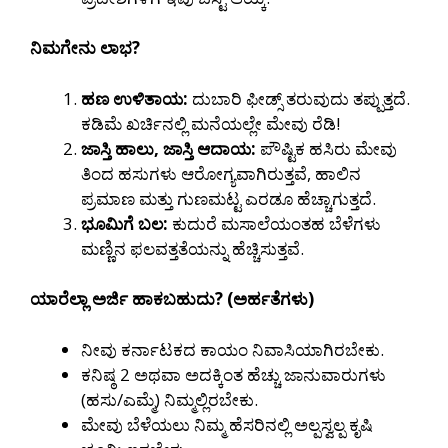
ನಿಮಗೇನು ಲಾಭ?
ಹಣ ಉಳಿತಾಯ:
ದುಬಾರಿ ಫೀಡ್ಸ್ ತರುವುದು ತಪ್ಪುತ್ತದೆ.
ಕಡಿಮೆ ಖರ್ಚಿನಲ್ಲಿ ಮನೆಯಲ್ಲೇ ಮೇವು ರೆಡಿ!
ಜಾಸ್ತಿ ಹಾಲು, ಜಾಸ್ತಿ ಆದಾಯ:
ಪೌಷ್ಟಿಕ ಹಸಿರು ಮೇವು
ತಿಂದ ಹಸುಗಳು ಆರೋಗ್ಯವಾಗಿರುತ್ತವೆ, ಹಾಲಿನ
ಪ್ರಮಾಣ ಮತ್ತು ಗುಣಮಟ್ಟ ಎರಡೂ ಹೆಚ್ಚಾಗುತ್ತದೆ.
ಭೂಮಿಗೆ ಬಲ:
ಕುದುರೆ ಮಸಾಲೆಯಂತಹ ಬೆಳೆಗಳು
ಮಣ್ಣಿನ ಫಲವತ್ತತೆಯನ್ನು ಹೆಚ್ಚಿಸುತ್ತವೆ.
ಯಾರೆಲ್ಲಾ ಅರ್ಜಿ ಹಾಕಬಹುದು? (ಅರ್ಹತೆಗಳು)
ನೀವು ಕರ್ನಾಟಕದ ಕಾಯಂ ನಿವಾಸಿಯಾಗಿರಬೇಕು.
ಕನಿಷ್ಠ 2 ಅಥವಾ ಅದಕ್ಕಿಂತ ಹೆಚ್ಚು ಜಾನುವಾರುಗಳು
(ಹಸು/ಎಮ್ಮೆ) ನಿಮ್ಮಲ್ಲಿರಬೇಕು.
ಮೇವು ಬೆಳೆಯಲು ನಿಮ್ಮ ಹೆಸರಿನಲ್ಲಿ ಅಲ್ಪಸ್ವಲ್ಪ ಕೃಷಿ