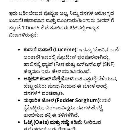
ಇದು ಬರೀ ಬೀಜದ ಪೊಟ್ಟಣ ಅಲ್ಲ, ನಿಮ್ಮ ದನಗಳ ಆರೋಗ್ಯದ
ಖಜಾನೆ! ಹವಾಮಾನ ಮತ್ತು ಮುಂಗಾರು/ಹಿಂಗಾರು ಸೀಸನ್ ಗೆ
ತಕ್ಕಂತೆ 1 ರಿಂದ 5 ಕೆ.ಜಿ ತೂಕದ ಈ ಕಿಟ್‌ನಲ್ಲಿ ಅದ್ಭುತ
ಬೀಜಗಳಿರುತ್ತವೆ:
ಕುದುರೆ ಮಸಾಲೆ (Lucerne):
ಇದನ್ನು ‘ಮೇವಿನ ರಾಣಿ’
ಅಂತಾರೆ! ಇದರಲ್ಲಿ ಪ್ರೋಟೀನ್ ಭರಪೂರವಾಗಿದ್ದು,
ಹಾಲಿನಲ್ಲಿ ಫ್ಯಾಟ್ (Fat) ಮತ್ತು ಎಸ್‌ಎನ್‌ಎಫ್ (SNF)
ಹೆಚ್ಚಿಸಲು ಇದು ಹೇಳಿ ಮಾಡಿಸಿದಂತಿದೆ.
ಆಫ್ರಿಕನ್ ಟಾಲ್ ಮೆಕ್ಕೆಜೋಳ:
ಅತಿ ಎತ್ತರಕ್ಕೆ ಬೆಳೆಯುವ,
ಹೆಚ್ಚು ಹಸಿರು ಮೇವು ನೀಡುವ ಈ ಜೋಳ ಅಂದ್ರೆ
ದನಗಳಿಗೆ ಪಂಚಪ್ರಾಣ.
ಸುಧಾರಿತ ಜೋಳ (Fodder Sorghum):
ಮಳೆ
ಕೈಕೊಟ್ಟರೂ, ಬರಗಾಲವಿದ್ದರೂ ದನಗಳ ಹೊಟ್ಟೆ
ತುಂಬಿಸುವ ಶಕ್ತಿ ಈ ತಳಿಗಳಿಗಿದೆ.
ಓಟ್ಸ್ (Oats) ಮತ್ತು ಸಜ್ಜೆ:
ಕಡಿಮೆ ನೀರಿರುವ
ಪ್ರದೇಶಗಳಿಗೆ ಇವು ಬೆಸ್ಟ್ ಆಯ್ಕೆ.