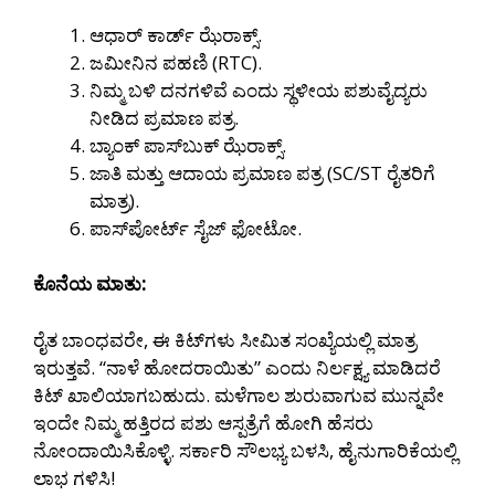
ಆಧಾರ್ ಕಾರ್ಡ್ ಝೆರಾಕ್ಸ್.
ಜಮೀನಿನ ಪಹಣಿ (RTC).
ನಿಮ್ಮ ಬಳಿ ದನಗಳಿವೆ ಎಂದು ಸ್ಥಳೀಯ ಪಶುವೈದ್ಯರು
ನೀಡಿದ ಪ್ರಮಾಣ ಪತ್ರ.
ಬ್ಯಾಂಕ್ ಪಾಸ್‌ಬುಕ್ ಝೆರಾಕ್ಸ್.
ಜಾತಿ ಮತ್ತು ಆದಾಯ ಪ್ರಮಾಣ ಪತ್ರ (SC/ST ರೈತರಿಗೆ
ಮಾತ್ರ).
ಪಾಸ್‌ಪೋರ್ಟ್ ಸೈಜ್ ಫೋಟೋ.
ಕೊನೆಯ ಮಾತು:
ರೈತ ಬಾಂಧವರೇ, ಈ ಕಿಟ್‌ಗಳು ಸೀಮಿತ ಸಂಖ್ಯೆಯಲ್ಲಿ ಮಾತ್ರ
ಇರುತ್ತವೆ. “ನಾಳೆ ಹೋದರಾಯಿತು” ಎಂದು ನಿರ್ಲಕ್ಷ್ಯ ಮಾಡಿದರೆ
ಕಿಟ್ ಖಾಲಿಯಾಗಬಹುದು. ಮಳೆಗಾಲ ಶುರುವಾಗುವ ಮುನ್ನವೇ
ಇಂದೇ ನಿಮ್ಮ ಹತ್ತಿರದ ಪಶು ಆಸ್ಪತ್ರೆಗೆ ಹೋಗಿ ಹೆಸರು
ನೋಂದಾಯಿಸಿಕೊಳ್ಳಿ. ಸರ್ಕಾರಿ ಸೌಲಭ್ಯ ಬಳಸಿ, ಹೈನುಗಾರಿಕೆಯಲ್ಲಿ
ಲಾಭ ಗಳಿಸಿ!