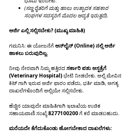
ಭೂಮಿ ಇರಬೇಕು.
(ಸಣ್ಣ ರೈತರಿಗೆ ಮತ್ತು ಹಾಲು ಉತ್ಪಾದಕ ಸಹಕಾರ
ಸಂಘಗಳ ಸದಸ್ಯರಿಗೆ ಮೊದಲ ಆದ್ಯತೆ ಇರುತ್ತದೆ).
ಅರ್ಜಿ ಎಲ್ಲಿ ಸಲ್ಲಿಸಬೇಕು? (ಮುಖ್ಯ ಮಾಹಿತಿ)
ಗಮನಿಸಿ: ಈ ಯೋಜನೆಗೆ
ಆನ್‌ಲೈನ್ (Online) ನಲ್ಲಿ ಅರ್ಜಿ
ಹಾಕಲು ಬರುವುದಿಲ್ಲ.
ನೀವು ನೇರವಾಗಿ ನಿಮ್ಮ ಹತ್ತಿರದ
ಸರ್ಕಾರಿ ಪಶು ಆಸ್ಪತ್ರೆಗೆ
(Veterinary Hospital)
ಭೇಟಿ ನೀಡಬೇಕು. ಅಲ್ಲಿ ಮೇವಿನ
ಕಿಟ್ ಗಾಗಿ ಇರುವ ಅರ್ಜಿ ಫಾರಂ ಪಡೆದು, ಭರ್ತಿ ಮಾಡಿ, ಅಗತ್ಯ
ದಾಖಲೆಗಳೊಂದಿಗೆ ಅಲ್ಲಿಯೇ ಸಲ್ಲಿಸಬೇಕು.
ಹೆಚ್ಚಿನ ಯಾವುದೇ ಮಾಹಿತಿಗಾಗಿ ಇಲಾಖೆಯ ಉಚಿತ
ಸಹಾಯವಾಣಿ ಸಂಖ್ಯೆ
8277100200
ಗೆ ಕರೆ ಮಾಡಬಹುದು.
ಮರೆಯದೇ ತೆಗೆದುಕೊಂಡು ಹೋಗಬೇಕಾದ ದಾಖಲೆಗಳು: