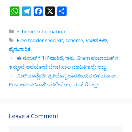
W
T
F
X
S
h
el
ac
h
at
e
e
ar
Categories
Scheme
,
Information
s
gr
b
e
Tags
Free fodder seed kit
,
scheme
,
ಉಚಿತ ಕಿಟ್
,
A
a
o
ಹೈನುಗಾರಿಕೆ
p
m
o
ಈ ನಂಬರ್‌ಗೆ ‘Hi’ ಹಾಕಿದ್ರೆ ಸಾಕು, Gram ಪಂಚಾಯತ್ ಗೆ
p
k
ಇನ್ಮುಂದೆ ಅಲೆಯೋದೆ ಬೇಡ! ಸಕಲ ಮಾಹಿತಿ ಇಲ್ಲೇ ಲಭ್ಯ
ಮಿಸ್ ಮಾಡ್ಬೇಡಿ! ಪ್ರತಿಯೊಬ್ಬ ಭಾರತೀಯನ ಬಳಿಯೂ ಈ
Post ಆಫೀಸ್ ‘ಖಾತೆ’ ಇರಲೇಬೇಕು; ಯಾಕೆ ಗೊತ್ತಾ?
Leave a Comment
Comment