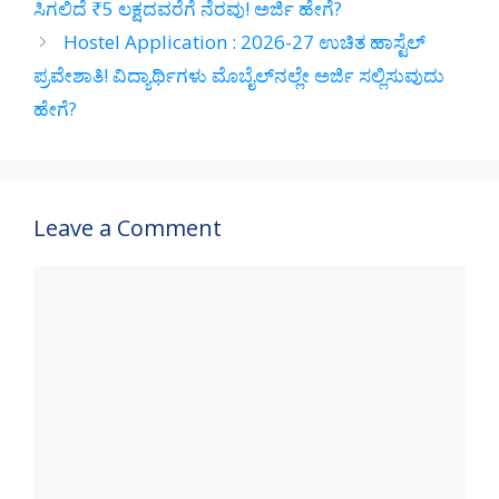
p
k
ಸಿಗಲಿದೆ ₹5 ಲಕ್ಷದವರೆಗೆ ನೆರವು! ಅರ್ಜಿ ಹೇಗೆ?
Hostel Application : 2026-27 ಉಚಿತ ಹಾಸ್ಟೆಲ್
ಪ್ರವೇಶಾತಿ! ವಿದ್ಯಾರ್ಥಿಗಳು ಮೊಬೈಲ್‌ನಲ್ಲೇ ಅರ್ಜಿ ಸಲ್ಲಿಸುವುದು
ಹೇಗೆ?
Leave a Comment
Comment