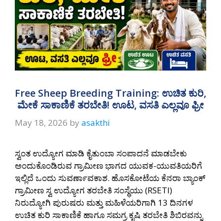
Free Sheep Breeding Training: ಉಚಿತ ಕುರಿ,
ಮೇಕೆ ಸಾಕಾಣಿಕೆ ತರಬೇತಿ! ಊಟ, ವಸತಿ ಎಲ್ಲವೂ ಫ್ರೀ
May 18, 2026
by
asakthi
ಸ್ವಂತ ಉದ್ಯೋಗ ಮಾಡಿ ಕೈತುಂಬಾ ಸಂಪಾದನೆ ಮಾಡಬೇಕು
ಅಂದುಕೊಂಡಿರುವ ಗ್ರಾಮೀಣ ಭಾಗದ ಯುವಕ-ಯುವತಿಯರಿಗೆ
ಇಲ್ಲಿದೆ ಒಂದು ಸುವರ್ಣಾವಕಾಶ. ಹೊಸಕೋಟೆಯ ಕೆನರಾ ಬ್ಯಾಂಕ್
ಗ್ರಾಮೀಣ ಸ್ವ ಉದ್ಯೋಗ ತರಬೇತಿ ಸಂಸ್ಥೆಯು (RSETI)
ನಿರುದ್ಯೋಗಿ ಪುರುಷರು ಮತ್ತು ಮಹಿಳೆಯರಿಗಾಗಿ 13 ದಿನಗಳ
ಉಚಿತ ಕುರಿ ಸಾಕಾಣಿಕೆ ಹಾಗೂ ಸಮಗ್ರ ಕೃಷಿ ತರಬೇತಿ ಶಿಬಿರವನ್ನು