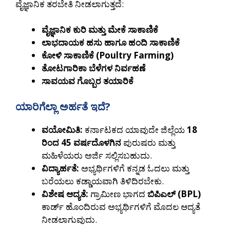
ವೈಜ್ಞಾನಿಕ ತರಬೇತಿ ನೀಡಲಾಗುತ್ತದೆ:
ವೈಜ್ಞಾನಿಕ ಕುರಿ ಮತ್ತು ಮೇಕೆ ಸಾಕಾಣಿಕೆ
ಲಾಭದಾಯಕ ಹಸು ಹಾಗೂ ಹಂದಿ ಸಾಕಾಣಿಕೆ
ಕೋಳಿ ಸಾಕಾಣಿಕೆ (Poultry Farming)
ತೋಟಗಾರಿಕಾ ಬೆಳೆಗಳ ನಿರ್ವಹಣೆ
ಸಾವಯವ ಗೊಬ್ಬರ ತಯಾರಿಕೆ
ಯಾರಿಗೆಲ್ಲಾ ಅರ್ಹತೆ ಇದೆ?
ವಯೋಮಿತಿ:
ಕರ್ನಾಟಕದ ಯಾವುದೇ ಜಿಲ್ಲೆಯ
18
ರಿಂದ 45 ವರ್ಷದೊಳಗಿನ
ಪುರುಷರು ಮತ್ತು
ಮಹಿಳೆಯರು ಅರ್ಜಿ ಸಲ್ಲಿಸಬಹುದು.
ವಿದ್ಯಾರ್ಹತೆ:
ಅಭ್ಯರ್ಥಿಗಳಿಗೆ ಕನ್ನಡ ಓದಲು ಮತ್ತು
ಬರೆಯಲು ಕಡ್ಡಾಯವಾಗಿ ತಿಳಿದಿರಬೇಕು.
ವಿಶೇಷ ಆದ್ಯತೆ:
ಗ್ರಾಮೀಣ ಭಾಗದ
ಬಿಪಿಎಲ್ (BPL)
ಕಾರ್ಡ್ ಹೊಂದಿರುವ ಅಭ್ಯರ್ಥಿಗಳಿಗೆ ಮೊದಲ ಆದ್ಯತೆ
ನೀಡಲಾಗುವುದು.