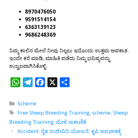
8970476050
9591514154
6363139123
9686248369
ನಿಮ್ಮ ಕಾಲಿನ ಮೇಲೆ ನೀವು ನಿಲ್ಲಲು ಇದೊಂದು ಉತ್ತಮ ಅವಕಾಶ.
ಇಂದೇ ಕರೆ ಮಾಡಿ, ಮಾಹಿತಿ ಪಡೆದು ನಿಮ್ಮ ಭವಿಷ್ಯವನ್ನು
ಉಜ್ವಲವಾಗಿಸಿಕೊಳ್ಳಿ.
W
T
F
X
S
h
el
ac
h
at
e
e
ar
Categories
Scheme
s
gr
b
e
Tags
Free Sheep Breeding Training
,
scheme
,
Sheep
A
a
o
Breeding Training
,
ಮೇಕೆ ಸಾಕಾಣಿಕೆ
p
m
o
Accident: ರೈತ ಸಂಜೀವಿನಿ ಯೋಜನೆ: ಕೃಷಿ ಅಪಘಾತಕ್ಕೆ