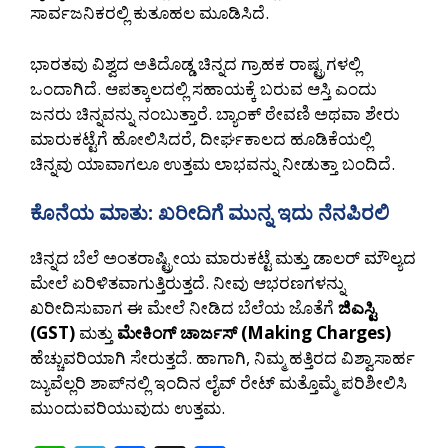
ಸಾರ್ವಜನಿಕರಲ್ಲಿ ಕುತೂಹಲ ಮೂಡಿಸಿದೆ.
ಭಾರತವು ವಿಶ್ವದ ಅತಿದೊಡ್ಡ ಚಿನ್ನದ ಗ್ರಾಹಕ ರಾಷ್ಟ್ರಗಳಲ್ಲಿ
ಒಂದಾಗಿದೆ. ಆಪತ್ಕಾಲದಲ್ಲಿ ಸಹಾಯಕ್ಕೆ ಬರುವ ಆಸ್ತಿ ಎಂದು
ಜನರು ಚಿನ್ನವನ್ನು ನಂಬುತ್ತಾರೆ. ಬ್ಯಾಂಕ್ ಠೇವಣಿ ಅಥವಾ ಶೇರು
ಮಾರುಕಟ್ಟೆಗೆ ಹೋಲಿಸಿದರೆ, ದೀರ್ಘಕಾಲದ ಹೂಡಿಕೆಯಲ್ಲಿ
ಚಿನ್ನವು ಯಾವಾಗಲೂ ಉತ್ತಮ ಲಾಭವನ್ನು ನೀಡುತ್ತಾ ಬಂದಿದೆ.
ಕೊನೆಯ ಮಾತು: ಖರೀದಿಗೆ ಮುನ್ನ ಇದು ನೆನಪಿರಲಿ
ಚಿನ್ನದ ಬೆಲೆ ಅಂತರಾಷ್ಟ್ರೀಯ ಮಾರುಕಟ್ಟೆ ಮತ್ತು ಡಾಲರ್ ಮೌಲ್ಯದ
ಮೇಲೆ ಏರಿಳಿತವಾಗುತ್ತಿರುತ್ತದೆ. ನೀವು ಆಭರಣಗಳನ್ನು
ಖರೀದಿಸುವಾಗ ಈ ಮೇಲೆ ನೀಡಿದ ಬೆಲೆಯ ಜೊತೆಗೆ
ಜಿಎಸ್ಟಿ
(GST)
ಮತ್ತು
ಮೇಕಿಂಗ್ ಚಾರ್ಜಸ್ (Making Charges)
ಹೆಚ್ಚುವರಿಯಾಗಿ ಸೇರುತ್ತದೆ. ಹಾಗಾಗಿ, ನಿಮ್ಮ ಹತ್ತಿರದ ವಿಶ್ವಾಸಾರ್ಹ
ಜ್ಯುವೆಲ್ಲರಿ ಶಾಪ್‌ನಲ್ಲಿ ಇಂದಿನ ಲೈವ್ ರೇಟ್ ಮತ್ತೊಮ್ಮೆ ಪರಿಶೀಲಿಸಿ
ಮುಂದುವರಿಯುವುದು ಉತ್ತಮ.