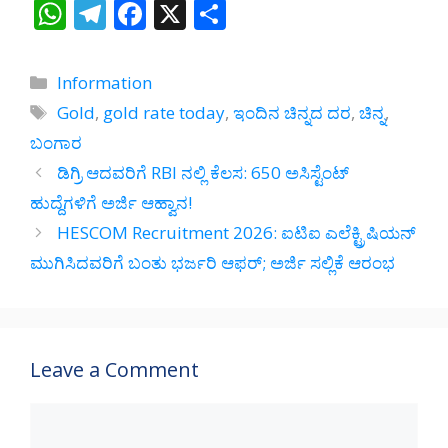
W
T
F
X
S
h
el
ac
h
at
e
e
ar
Categories
Information
s
gr
b
e
Tags
Gold
,
gold rate today
,
ಇಂದಿನ ಚಿನ್ನದ ದರ
,
ಚಿನ್ನ
,
A
a
o
ಬಂಗಾರ
p
m
o
ಡಿಗ್ರಿ ಆದವರಿಗೆ RBI ನಲ್ಲಿ ಕೆಲಸ: 650 ಅಸಿಸ್ಟೆಂಟ್
p
k
ಹುದ್ದೆಗಳಿಗೆ ಅರ್ಜಿ ಆಹ್ವಾನ!
HESCOM Recruitment 2026: ಐಟಿಐ ಎಲೆಕ್ಟ್ರಿಷಿಯನ್
ಮುಗಿಸಿದವರಿಗೆ ಬಂತು ಭರ್ಜರಿ ಆಫರ್; ಅರ್ಜಿ ಸಲ್ಲಿಕೆ ಆರಂಭ
Leave a Comment
Comment