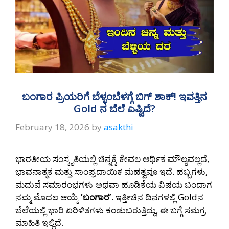
ಬಂಗಾರ ಪ್ರಿಯರಿಗೆ ಬೆಳ್ಳಂಬೆಳಗ್ಗೆ ಬಿಗ್ ಶಾಕ್! ಇವತ್ತಿನ
Gold ನ ಬೆಲೆ ಎಷ್ಟಿದೆ?
February 18, 2026
by
asakthi
ಭಾರತೀಯ ಸಂಸ್ಕೃತಿಯಲ್ಲಿ ಚಿನ್ನಕ್ಕೆ ಕೇವಲ ಆರ್ಥಿಕ ಮೌಲ್ಯವಲ್ಲದೆ,
ಭಾವನಾತ್ಮಕ ಮತ್ತು ಸಾಂಪ್ರದಾಯಿಕ ಮಹತ್ವವೂ ಇದೆ. ಹಬ್ಬಗಳು,
ಮದುವೆ ಸಮಾರಂಭಗಳು ಅಥವಾ ಹೂಡಿಕೆಯ ವಿಷಯ ಬಂದಾಗ
ನಮ್ಮ ಮೊದಲ ಆಯ್ಕೆ
‘ಬಂಗಾರ’
. ಇತ್ತೀಚಿನ ದಿನಗಳಲ್ಲಿ Goldನ
ಬೆಲೆಯಲ್ಲಿ ಭಾರಿ ಏರಿಳಿತಗಳು ಕಂಡುಬರುತ್ತಿದ್ದು, ಈ ಬಗ್ಗೆ ಸಮಗ್ರ
ಮಾಹಿತಿ ಇಲ್ಲಿದೆ.