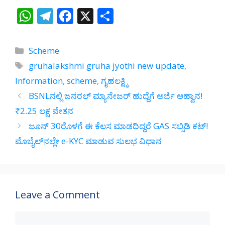
W
T
F
X
S
h
el
ac
h
at
e
e
ar
Categories
Scheme
s
gr
b
e
Tags
gruhalakshmi gruha jyothi new update
,
A
a
o
Information
,
scheme
,
ಗೃಹಲಕ್ಷ್ಮಿ
p
m
o
BSNLನಲ್ಲಿ ಜನರಲ್ ಮ್ಯಾನೇಜರ್ ಹುದ್ದೆಗೆ ಅರ್ಜಿ ಆಹ್ವಾನ!
p
k
₹2.25 ಲಕ್ಷ ವೇತನ
ಜೂನ್ 30ರೊಳಗೆ ಈ ಕೆಲಸ ಮಾಡದಿದ್ದರೆ GAS ಸಬ್ಸಿಡಿ ಕಟ್!
ಮೊಬೈಲ್‌ನಲ್ಲೇ e-KYC ಮಾಡುವ ಸುಲಭ ವಿಧಾನ
Leave a Comment
Comment