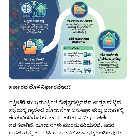
ಸರ್ಕಾರದ ಹೊಸ ನಿರ್ಧಾರವೇನು?
ಇತ್ತೀಚೆಗೆ ಮುಖ್ಯಮಂತ್ರಿಗಳ ನೇತೃತ್ವದಲ್ಲಿ ನಡೆದ ಉನ್ನತ ಮಟ್ಟದ
ಸಭೆಯಲ್ಲಿ ಗ್ಯಾರಂಟಿ ಯೋಜನೆಗಳ ಅನುಷ್ಠಾನ ಮತ್ತು ಅವುಗಳಲ್ಲಿ
ಕಂಡುಬಂದಿರುವ ಲೋಪಗಳ ಕುರಿತು ಸುದೀರ್ಘ ಚರ್ಚೆ
ನಡೆಸಲಾಗಿದೆ. ಯೋಜನೆಗಳು ಮುಂದುವರಿಯಲಿವೆ, ಆದರೆ
ಅನರ್ಹರನ್ನು ಗುರುತಿಸಿ ಸಾರ್ವಜನಿಕ ಹಣವನ್ನು ಉಳಿಸುವುದು