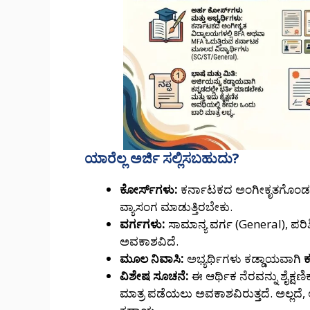
ಯಾರೆಲ್ಲ ಅರ್ಜಿ ಸಲ್ಲಿಸಬಹುದು?
ಕೋರ್ಸ್‌ಗಳು:
ಕರ್ನಾಟಕದ ಅಂಗೀಕೃತಗೊಂಡ ಚಿ
ವ್ಯಾಸಂಗ ಮಾಡುತ್ತಿರಬೇಕು.
ವರ್ಗಗಳು:
ಸಾಮಾನ್ಯ ವರ್ಗ (General), ಪರಿಶಿ
ಅವಕಾಶವಿದೆ.
ಮೂಲ ನಿವಾಸಿ:
ಅಭ್ಯರ್ಥಿಗಳು ಕಡ್ಡಾಯವಾಗಿ
ಕ
ವಿಶೇಷ ಸೂಚನೆ:
ಈ ಆರ್ಥಿಕ ನೆರವನ್ನು ಶೈಕ್ಷ
ಮಾತ್ರ ಪಡೆಯಲು ಅವಕಾಶವಿರುತ್ತದೆ. ಅಲ್ಲದೆ,