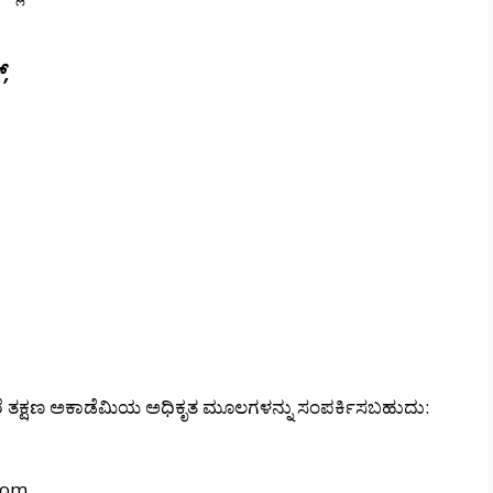
್,
್ದರೆ ತಕ್ಷಣ ಅಕಾಡೆಮಿಯ ಅಧಿಕೃತ ಮೂಲಗಳನ್ನು ಸಂಪರ್ಕಿಸಬಹುದು:
com