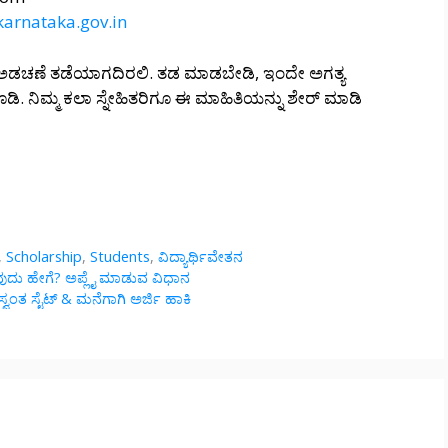
.karnataka.gov.in
್ಥಿಕ ಅಡಚಣೆ ತಡೆಯಾಗದಿರಲಿ. ತಡ ಮಾಡಬೇಡಿ, ಇಂದೇ ಅಗತ್ಯ
ೊಡಿ. ನಿಮ್ಮ ಕಲಾ ಸ್ನೇಹಿತರಿಗೂ ಈ ಮಾಹಿತಿಯನ್ನು ಶೇರ್ ಮಾಡಿ
,
Scholarship
,
Students
,
ವಿದ್ಯಾರ್ಥಿವೇತನ
ವುದು ಹೇಗೆ? ಅಪ್ಲೈ ಮಾಡುವ ವಿಧಾನ
ವಂತ ಸೈಟ್ & ಮನೆಗಾಗಿ ಅರ್ಜಿ ಹಾಕಿ