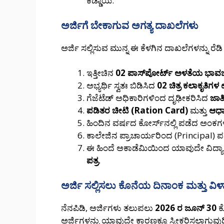
ಕಡ್ಡಾಯ.
ಅರ್ಜಿಗೆ ಬೇಕಾಗುವ ಅಗತ್ಯ ದಾಖಲೆಗಳು
ಅರ್ಜಿ ಸಲ್ಲಿಸುವ ಮುನ್ನ ಈ ಕೆಳಗಿನ ದಾಖಲೆಗಳನ್ನು ರೆಡಿ 
ಇತ್ತೀಚಿನ
02 ಪಾಸ್‍ಪೋರ್ಟ್ ಅಳತೆಯ ಭಾವಚಿ
ಅಭ್ಯರ್ಥಿ ಸ್ವತಃ ಬಿಡಿಸಿದ
02 ಚಿತ್ರ ಕಲಾಕೃತಿ
ಗೆಜೆಟೆಡ್ ಅಧಿಕಾರಿಗಳಿಂದ ದೃಢೀಕರಿಸಿದ
ಜಾತ
ಪಡಿತರ ಚೀಟಿ (Ration Card)
ಮತ್ತು
ಆಧಾ
ಹಿಂದಿನ ವರ್ಷದ ಕೋರ್ಸ್‍ನಲ್ಲಿ ಪಡೆದ ಅಂಕ
ಕಾಲೇಜಿನ ಪ್ರಾಚಾರ್ಯರಿಂದ (Principal) 
ಈ ಹಿಂದೆ ಅಕಾಡೆಮಿಯಿಂದ ಯಾವುದೇ ವಿದ್ಯಾರ್
ಪತ್ರ
.
ಅರ್ಜಿ ಸಲ್ಲಿಸಲು ಕೊನೆಯ ದಿನಾಂಕ ಮತ್ತು ವಿ
ನೆನಪಿಡಿ, ಅರ್ಜಿಗಳು ತಲುಪಲು
2026 ರ ಜೂನ್ 30
ಕ
ಅರ್ಜಿಗಳನ್ನು ಯಾವುದೇ ಕಾರಣಕ್ಕೂ ಸ್ವೀಕರಿಸಲಾಗುವುದಿ