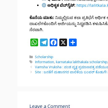
ಅಧಿಕೃತ ವೆಬ್‍ಸೈಟ್:
https://lalitkala
ಕೊನೆಯ ಮಾತು:
ನಿಮ್ಮಲ್ಲಿರುವ ಕಲಾ ಪ್ರತಿಭೆಗೆ ಆರ
ದಾಖಲೆಗಳೊಂದಿಗೆ ಅರ್ಜಿಯನ್ನು ಸಿದ್ಧಪಡಿಸಿ ಕಳುಹಿಸಿಕ
ನೆರವಾಗಿ.
W
T
F
X
S
h
el
ac
h
at
e
e
ar
Categories
Scholarship
Tags
Information
,
karnataka lalithakala scholarship
s
gr
b
e
Vamsha Vruksha : ವಂಶ ವೃಕ್ಷ ಪ್ರಮಾಣಪತ್ರ ಪಡೆಯು
A
a
o
Site : ಜನತೆಗೆ ಮಹಾನಗರ ಪಾಲಿಕೆಯ ಬಂಪರ್ ಕೊಡುಗೆ! ಸ್
p
m
o
p
k
Leave a Comment