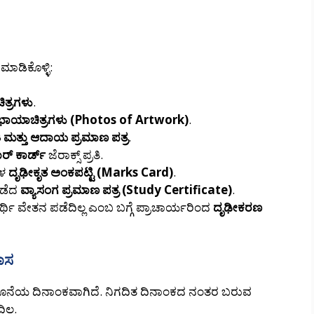
ಮಾಡಿಕೊಳ್ಳಿ:
ತ್ರಗಳು
.
ಗಳ ಛಾಯಾಚಿತ್ರಗಳು (Photos of Artwork)
.
ಿ ಮತ್ತು ಆದಾಯ ಪ್ರಮಾಣ ಪತ್ರ
.
ರ್ ಕಾರ್ಡ್
ಜೆರಾಕ್ಸ್ ಪ್ರತಿ.
ಗಳ
ದೃಢೀಕೃತ ಅಂಕಪಟ್ಟಿ (Marks Card)
.
ಪಡೆದ
ವ್ಯಾಸಂಗ ಪ್ರಮಾಣ ಪತ್ರ (Study Certificate)
.
ಥಿ ವೇತನ ಪಡೆದಿಲ್ಲ ಎಂಬ ಬಗ್ಗೆ ಪ್ರಾಚಾರ್ಯರಿಂದ
ದೃಢೀಕರಣ
ಳಾಸ
ೊನೆಯ ದಿನಾಂಕವಾಗಿದೆ. ನಿಗದಿತ ದಿನಾಂಕದ ನಂತರ ಬರುವ
ಲ್ಲ.