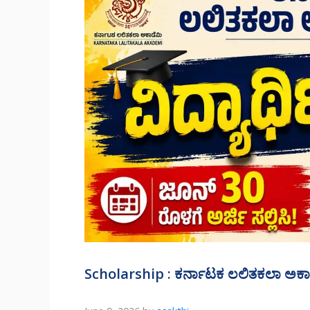
Scholarship : ಕರ್ನಾಟಕ ಲಲಿತಕಲಾ ಅಕಾಡ