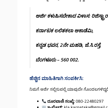
ಅರ್ಜಿ ಕಳುಹಿಸಬೇಕಾದ ವಿಳಾಸ:
ರಿಜಿಸ್ಟ್ರಾರ
ಕರ್ನಾಟಕ ಲಲಿತಕಲಾ ಅಕಾಡೆಮಿ,
ಕನ್ನಡ ಭವನ, 2ನೇ ಮಹಡಿ, ಜೆ.ಸಿ.ರಸ್ತೆ,
ಬೆಂಗಳೂರು – 560 002.
ಹೆಚ್ಚಿನ ಮಾಹಿತಿಗಾಗಿ ಸಂಪರ್ಕಿಸಿ:
ನಿಮಗೆ ಅರ್ಜಿ ಸಲ್ಲಿಸುವಲ್ಲಿ ಯಾವುದೇ ಗೊಂದಲಗಳಿದ
ದೂರವಾಣಿ ಸಂಖ್ಯೆ:
080-22480297
ಇ-ಮೇಲ್:
kla.karnataka@gmail.