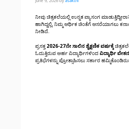
June 9, 2026
by
asakthi
ನೀವು ಚಿತ್ರಕಲೆಯಲ್ಲಿ ಉನ್ನತ ವ್ಯಾಸಂಗ ಮಾಡುತ್ತಿದ್ದೀ
ಹಾಗಿದ್ದಲ್ಲಿ, ನಿಮ್ಮ ಆರ್ಥಿಕ ಚಿಂತೆಗೆ ಆಸರೆಯಾಗಲು
ನೀಡಿದೆ.
ಪ್ರಸಕ್ತ
2026-27ನೇ ಸಾಲಿನ ಶೈಕ್ಷಣಿಕ ವರ್ಷಕ್ಕೆ
ಚಿತ್ರಕ
ಓದುತ್ತಿರುವ ಅರ್ಹ ವಿದ್ಯಾರ್ಥಿಗಳಿಂದ
ವಿದ್ಯಾರ್ಥಿ ವೇತ
ಪ್ರತಿಭೆಗಳನ್ನು ಪ್ರೋತ್ಸಾಹಿಸಲು ಸರ್ಕಾರ ಹಮ್ಮಿಕೊಂ