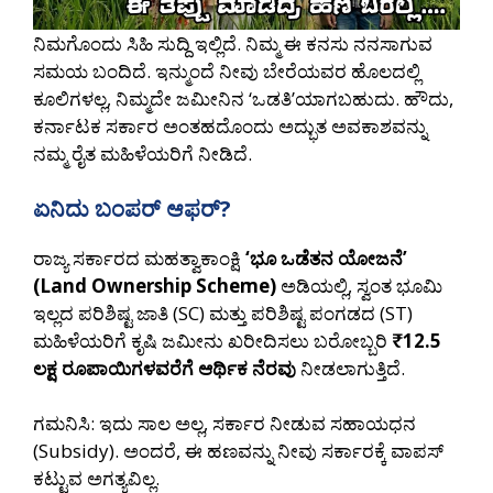
ನಿಮಗೊಂದು ಸಿಹಿ ಸುದ್ದಿ ಇಲ್ಲಿದೆ. ನಿಮ್ಮ ಈ ಕನಸು ನನಸಾಗುವ
ಸಮಯ ಬಂದಿದೆ. ಇನ್ಮುಂದೆ ನೀವು ಬೇರೆಯವರ ಹೊಲದಲ್ಲಿ
ಕೂಲಿಗಳಲ್ಲ, ನಿಮ್ಮದೇ ಜಮೀನಿನ ‘ಒಡತಿ’ಯಾಗಬಹುದು. ಹೌದು,
ಕರ್ನಾಟಕ ಸರ್ಕಾರ ಅಂತಹದೊಂದು ಅದ್ಭುತ ಅವಕಾಶವನ್ನು
ನಮ್ಮ ರೈತ ಮಹಿಳೆಯರಿಗೆ ನೀಡಿದೆ.
ಏನಿದು ಬಂಪರ್ ಆಫರ್?
ರಾಜ್ಯ ಸರ್ಕಾರದ ಮಹತ್ವಾಕಾಂಕ್ಷಿ
‘ಭೂ ಒಡೆತನ ಯೋಜನೆ’
(Land Ownership Scheme)
ಅಡಿಯಲ್ಲಿ, ಸ್ವಂತ ಭೂಮಿ
ಇಲ್ಲದ ಪರಿಶಿಷ್ಟ ಜಾತಿ (SC) ಮತ್ತು ಪರಿಶಿಷ್ಟ ಪಂಗಡದ (ST)
ಮಹಿಳೆಯರಿಗೆ ಕೃಷಿ ಜಮೀನು ಖರೀದಿಸಲು ಬರೋಬ್ಬರಿ
₹12.5
ಲಕ್ಷ ರೂಪಾಯಿಗಳವರೆಗೆ ಆರ್ಥಿಕ ನೆರವು
ನೀಡಲಾಗುತ್ತಿದೆ.
ಗಮನಿಸಿ: ಇದು ಸಾಲ ಅಲ್ಲ, ಸರ್ಕಾರ ನೀಡುವ ಸಹಾಯಧನ
(Subsidy). ಅಂದರೆ, ಈ ಹಣವನ್ನು ನೀವು ಸರ್ಕಾರಕ್ಕೆ ವಾಪಸ್
ಕಟ್ಟುವ ಅಗತ್ಯವಿಲ್ಲ.