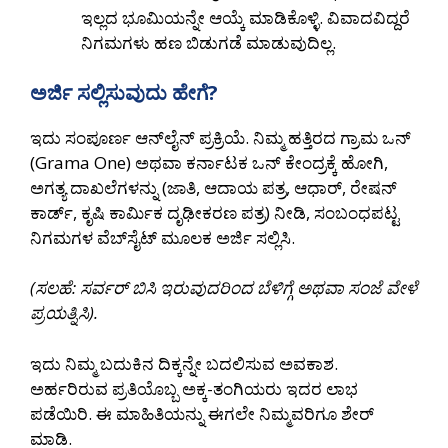
ಇಲ್ಲದ ಭೂಮಿಯನ್ನೇ ಆಯ್ಕೆ ಮಾಡಿಕೊಳ್ಳಿ. ವಿವಾದವಿದ್ದರೆ
ನಿಗಮಗಳು ಹಣ ಬಿಡುಗಡೆ ಮಾಡುವುದಿಲ್ಲ.
ಅರ್ಜಿ ಸಲ್ಲಿಸುವುದು ಹೇಗೆ?
ಇದು ಸಂಪೂರ್ಣ ಆನ್‌ಲೈನ್ ಪ್ರಕ್ರಿಯೆ. ನಿಮ್ಮ ಹತ್ತಿರದ ಗ್ರಾಮ ಒನ್
(Grama One) ಅಥವಾ ಕರ್ನಾಟಕ ಒನ್ ಕೇಂದ್ರಕ್ಕೆ ಹೋಗಿ,
ಅಗತ್ಯ ದಾಖಲೆಗಳನ್ನು (ಜಾತಿ, ಆದಾಯ ಪತ್ರ, ಆಧಾರ್, ರೇಷನ್
ಕಾರ್ಡ್, ಕೃಷಿ ಕಾರ್ಮಿಕ ದೃಢೀಕರಣ ಪತ್ರ) ನೀಡಿ, ಸಂಬಂಧಪಟ್ಟ
ನಿಗಮಗಳ ವೆಬ್‌ಸೈಟ್ ಮೂಲಕ ಅರ್ಜಿ ಸಲ್ಲಿಸಿ.
(ಸಲಹೆ: ಸರ್ವರ್ ಬಿಸಿ ಇರುವುದರಿಂದ ಬೆಳಿಗ್ಗೆ ಅಥವಾ ಸಂಜೆ ವೇಳೆ
ಪ್ರಯತ್ನಿಸಿ).
ಇದು ನಿಮ್ಮ ಬದುಕಿನ ದಿಕ್ಕನ್ನೇ ಬದಲಿಸುವ ಅವಕಾಶ.
ಅರ್ಹರಿರುವ ಪ್ರತಿಯೊಬ್ಬ ಅಕ್ಕ-ತಂಗಿಯರು ಇದರ ಲಾಭ
ಪಡೆಯಿರಿ. ಈ ಮಾಹಿತಿಯನ್ನು ಈಗಲೇ ನಿಮ್ಮವರಿಗೂ ಶೇರ್
ಮಾಡಿ.