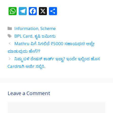
W
T
F
X
S
h
el
ac
h
at
e
e
ar
Categories
Information
,
Scheme
s
gr
b
e
Tags
BPL Card
,
ಕೃಷಿ ಜಮೀನು
A
a
o
Mathru ವಿಗೆ ಸಿಗಲಿದೆ ₹5000 ಸಹಾಯಧನ! ಅಪ್ಲೇ
p
m
o
ಮಾಡುವುದು ಹೇಗೆ??
p
k
ನಿಮ್ಮ ಬಳಿ ರೇಷನ್ ಕಾರ್ಡ್ ಇಲ್ವಾ? ಇಂದೇ ಇಲ್ಲಿಂದ ಹೊಸ
Cardಗಾಗಿ ಅರ್ಜಿ ಸಲ್ಲಿಸಿ.
Leave a Comment
Comment