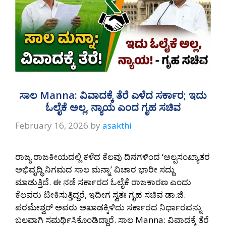
ಸಾಲ Manna: ವಿವಾದಕ್ಕೆ ತೆರೆ ಎಳೆದ ಸರ್ಕಾರ; ಇದು
ಓಲೈಕೆ ಅಲ್ಲ, ನ್ಯಾಯ ಎಂದ ಗೃಹ ಸಚಿವ
February 16, 2026
by
asakthi
ರಾಜ್ಯ ರಾಜಕೀಯದಲ್ಲಿ ಕಳೆದ ಕೆಲವು ದಿನಗಳಿಂದ ‘ಅಲ್ಪಸಂಖ್ಯಾತರ
ಅಭಿವೃದ್ಧಿ ನಿಗಮದ ಸಾಲ ಮನ್ನಾ’ ವಿಚಾರ ಭಾರೀ ಸದ್ದು
ಮಾಡುತ್ತಿದೆ. ಈ ನಡೆ ಸರ್ಕಾರದ ಓಲೈಕೆ ರಾಜಕಾರಣ ಎಂದು
ಕೆಲವರು ಟೀಕಿಸುತ್ತಿದ್ದರೆ, ಇದೀಗ ಸ್ವತಃ ಗೃಹ ಸಚಿವ ಡಾ.ಜಿ.
ಪರಮೇಶ್ವರ್ ಅವರು ಅಖಾಡಕ್ಕಿಳಿದು ಸರ್ಕಾರದ ನಿರ್ಧಾರವನ್ನು
ಬಲವಾಗಿ ಸಮರ್ಥಿಸಿಕೊಂಡಿದ್ದಾರೆ. ಸಾಲ Manna: ವಿವಾದಕ್ಕೆ ತೆರೆ