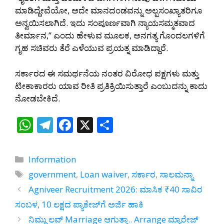
ಮಾಡಿದ್ದೇವೆಯೋ, ಅದೇ ಮಾನದಂಡವನ್ನು ಅಲ್ಪಸಂಖ್ಯಾತರಿಗೂ
ಅನ್ವಯಿಸಲಾಗಿದೆ. ಇದು ಸಂಪೂರ್ಣವಾಗಿ ನ್ಯಾಯಸಮ್ಮತವಾದ
ತೀರ್ಮಾನ,” ಎಂದು ಹೇಳುವ ಮೂಲಕ, ಅನಗತ್ಯ ಗೊಂದಲಗಳಿಗೆ
ಗೃಹ ಸಚಿವರು ತೆರೆ ಎಳೆಯುವ ಪ್ರಯತ್ನ ಮಾಡಿದ್ದಾರೆ.
ಸರ್ಕಾರದ ಈ ಸಮರ್ಥನೆಯ ನಂತರ ವಿರೋಧ ಪಕ್ಷಗಳು ಮತ್ತು
ಟೀಕಾಕಾರರು ಯಾವ ರೀತಿ ಪ್ರತಿಕ್ರಿಯಿಸುತ್ತಾರೆ ಎಂಬುದನ್ನು ಕಾದು
ನೋಡಬೇಕಿದೆ.
W
T
F
X
S
h
el
ac
h
at
e
e
ar
Categories
Information
s
gr
b
e
Tags
government
,
Loan waiver
,
ಸರ್ಕಾರ
,
ಸಾಲಮನ್ನಾ
A
a
o
Agniveer Recruitment 2026: ಮಾಸಿಕ ₹40 ಸಾವಿರ
p
m
o
ಸಂಬಳ, 10 ಲಕ್ಷದ ಪ್ಯಾಕೇಜ್‌ಗೆ ಅರ್ಜಿ ಹಾಕಿ
p
k
ನಿಮ್ದು ಲವ್‌ Marriage ಆಗುತ್ತಾ.. Arrange ಮ್ಯಾರೇಜ್‌