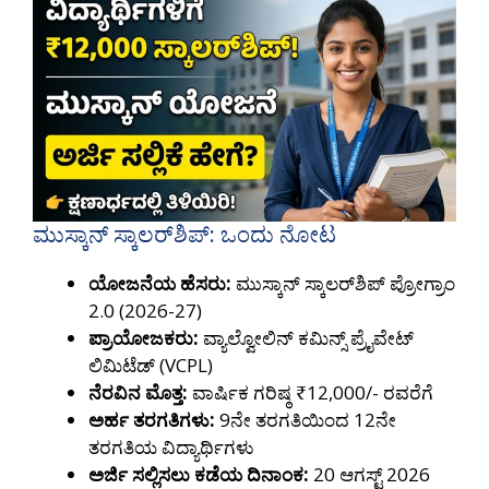
ಮುಸ್ಕಾನ್ ಸ್ಕಾಲರ್‌ಶಿಪ್: ಒಂದು ನೋಟ
ಯೋಜನೆಯ ಹೆಸರು:
ಮುಸ್ಕಾನ್ ಸ್ಕಾಲರ್‌ಶಿಪ್ ಪ್ರೋಗ್ರಾಂ
2.0 (2026-27)
ಪ್ರಾಯೋಜಕರು:
ವ್ಯಾಲ್ವೋಲಿನ್ ಕಮಿನ್ಸ್ ಪ್ರೈವೇಟ್
ಲಿಮಿಟೆಡ್ (VCPL)
ನೆರವಿನ ಮೊತ್ತ:
ವಾರ್ಷಿಕ ಗರಿಷ್ಠ ₹12,000/- ರವರೆಗೆ
ಅರ್ಹ ತರಗತಿಗಳು:
9ನೇ ತರಗತಿಯಿಂದ 12ನೇ
ತರಗತಿಯ ವಿದ್ಯಾರ್ಥಿಗಳು
ಅರ್ಜಿ ಸಲ್ಲಿಸಲು ಕಡೆಯ ದಿನಾಂಕ:
20 ಆಗಸ್ಟ್ 2026