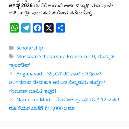
ಆಗಸ್ಟ್ 2026
ರವರೆಗೆ ಕಾಯದೆ ಅರ್ಹ ವಿದ್ಯಾರ್ಥಿಗಳು ಇಂದೇ
ಅರ್ಜಿ ಸಲ್ಲಿಸಿ ಇದರ ಸದುಪಯೋಗ ಪಡೆದುಕೊಳ್ಳಿ.
W
T
F
X
S
h
el
ac
h
at
e
e
ar
Categories
Scholarship
s
gr
b
e
Tags
Muskaan Scholarship Program 2.0
,
ಮುಸ್ಕಾನ್
A
a
o
ಸ್ಕಾಲರ್‌ಶಿಪ್
p
m
o
Anganavadi : SSLC/PUC ಪಾಸ್ ಆಗಿದ್ದೀರಾ?
p
k
ಅಂಗನವಾಡಿ ನೇಮಕಾತಿ ಆರಂಭ! ಜಿಲ್ಲಾವಾರು ಹುದ್ದೆಗಳ
ಸಂಪೂರ್ಣ ಮಾಹಿತಿ ಇಲ್ಲಿದೆ!
Narendra Modi : ಮೋದೀಜಿ ಪ್ರಧಾನಿಯಾಗಿ 12 ವರ್ಷ!
ಮಹಿಳೆಯರ ಖಾತೆಗೆ ₹12,000 ಜಮಾ