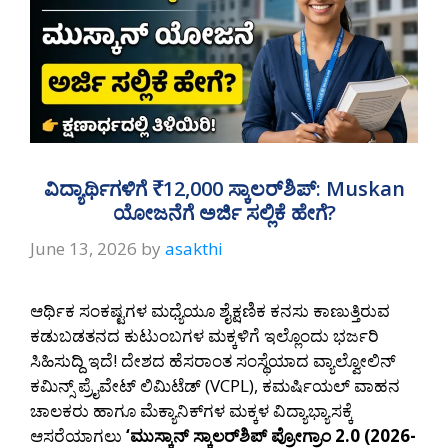
ವಿದ್ಯಾರ್ಥಿಗಳಿಗೆ ₹12,000 ಸ್ಕಾಲರ್‌ಶಿಪ್: Muskan
ಯೋಜನೆಗೆ ಅರ್ಜಿ ಸಲ್ಲಿಕೆ ಹೇಗೆ?
June 13, 2026
by
asakthi
ಆರ್ಥಿಕ ಸಂಕಷ್ಟಗಳ ಮಧ್ಯೆಯೂ ಶೈಕ್ಷಣಿಕ ಕನಸು ಕಾಣುತ್ತಿರುವ
ಕಡುಬಡತನದ ಕುಟುಂಬಗಳ ಮಕ್ಕಳಿಗೆ ಇಲ್ಲೊಂದು ಭರ್ಜರಿ
ಸಿಹಿಸುದ್ದಿ ಇದೆ! ದೇಶದ ಹೆಸರಾಂತ ಸಂಸ್ಥೆಯಾದ ವ್ಯಾಲ್ವೋಲಿನ್
ಕಮಿನ್ಸ್ ಪ್ರೈವೇಟ್ ಲಿಮಿಟೆಡ್ (VCPL), ಕಮರ್ಷಿಯಲ್ ವಾಹನ
ಚಾಲಕರು ಹಾಗೂ ಮೆಕ್ಯಾನಿಕ್‌ಗಳ ಮಕ್ಕಳ ವಿದ್ಯಾಭ್ಯಾಸಕ್ಕೆ
ಆಸರೆಯಾಗಲು
‘ಮುಸ್ಕಾನ್ ಸ್ಕಾಲರ್‌ಶಿಪ್ ಪ್ರೋಗ್ರಾಂ 2.0 (2026-