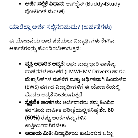
ಅರ್ಜಿ ಸಲ್ಲಿಕೆ ವಿಧಾನ:
ಆನ್‌ಲೈನ್ (Buddy4Study
ಪೋರ್ಟಲ್ ಮೂಲಕ)
ಯಾರೆಲ್ಲಾ ಅರ್ಜಿ ಸಲ್ಲಿಸಬಹುದು? (ಅರ್ಹತೆಗಳು)
ಈ ಯೋಜನೆಯ ಲಾಭ ಪಡೆಯಲು ವಿದ್ಯಾರ್ಥಿಗಳು ಕೆಳಗಿನ
ಅರ್ಹತೆಗಳನ್ನು ಹೊಂದಿರಬೇಕಾಗುತ್ತದೆ:
ವೃತ್ತಿ ಆಧಾರಿತ ಆದ್ಯತೆ:
ಲಘು ಮತ್ತು ಭಾರಿ ವಾಣಿಜ್ಯ
ವಾಹನಗಳ ಚಾಲಕರ (LMV/HMV Drivers) ಹಾಗೂ
ಮೆಕ್ಯಾನಿಕ್‌ಗಳ ಮಕ್ಕಳಿಗೆ ಮತ್ತು ಆರ್ಥಿಕವಾಗಿ ಹಿಂದುಳಿದ
(EWS) ವರ್ಗದ ವಿದ್ಯಾರ್ಥಿಗಳಿಗೆ ಈ ಯೋಜನೆಯಲ್ಲಿ
ಮೊದಲ ಆದ್ಯತೆ ನೀಡಲಾಗುತ್ತದೆ.
ಶೈಕ್ಷಣಿಕ ಅಂಕಗಳು:
ಅರ್ಜಿದಾರರು ತಮ್ಮ ಹಿಂದಿನ
ತರಗತಿಯ ವಾರ್ಷಿಕ ಪರೀಕ್ಷೆಯಲ್ಲಿ ಕನಿಷ್ಠ
ಶೇ. 60
(60%)
ರಷ್ಟು ಅಂಕಗಳನ್ನು ಗಳಿಸಿ
ಉತ್ತೀರ್ಣರಾಗಿರಬೇಕು.
ಆದಾಯ ಮಿತಿ:
ವಿದ್ಯಾರ್ಥಿಯ ಕುಟುಂಬದ ಒಟ್ಟು