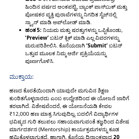
ಹಿಂದಿನ ವರ್ಷದ ಅಂಕಪಟ್ಟಿ, ಬ್ಯಾಂಕ್ ಪಾಸ್‌ಬುಕ್ ಮತ್ತು
ಪೋಷಕರ ವೃತ್ತಿ ಪುರಾವೆಗಳನ್ನು ನಿಗದಿತ ಸೈಜ್‌ನಲ್ಲಿ
ಸ್ಕ್ಯಾನ್ ಮಾಡಿ ಅಪ್‌ಲೋಡ್ ಮಾಡಿ.
ಹಂತ 5:
ನಿಯಮ ಮತ್ತು ಷರತ್ತುಗಳನ್ನು ಒಪ್ಪಿಕೊಂಡು,
‘Preview’
ಬಟನ್ ಕ್ಲಿಕ್ ಮಾಡಿ ಎಲ್ಲ ವಿವರಗಳನ್ನು
ಮರುಪರಿಶೀಲಿಸಿ. ಕೊನೆಯದಾಗಿ
‘Submit’
ಬಟನ್
ಒತ್ತುವ ಮೂಲಕ ನಿಮ್ಮ ಅರ್ಜಿ ಪ್ರಕ್ರಿಯೆಯನ್ನು
ಪೂರ್ಣಗೊಳಿಸಿ.
ಮುಕ್ತಾಯ:
ಹಣದ ಕೊರತೆಯಿಂದಾಗಿ ಯಾವುದೇ ಮಗುವಿನ ಶಿಕ್ಷಣ
ಕುಂಠಿತಗೊಳ್ಳಬಾರದು ಎಂಬ ಉದ್ದೇಶದಿಂದ ಈ ಯೋಜನೆ ಜಾರಿಗೆ
ತರಲಾಗಿದೆ. ವಿಶೇಷವೆಂದರೆ, ಈ ಯೋಜನೆಯಡಿ ಕೇವಲ
₹12,000 ಹಣ ಮಾತ್ರ ಸಿಗುವುದಿಲ್ಲ, ಬದಲಿಗೆ ವಿದ್ಯಾರ್ಥಿಗಳ
ಭವಿಷ್ಯದ ಗುರಿ ತಲುಪಲು ಸಹಾಯವಾಗುವಂತೆ ತಜ್ಞರಿಂದ ವಿಶೇಷ
ಮಾರ್ಗದರ್ಶನ (Mentorship) ಕಾರ್ಯಕ್ರಮಗಳನ್ನು ಕೂಡ
ಹಮ್ಮಿಕೊಳ್ಳಲಾಗುತ್ತದೆ. ಹಾಗಾಗಿ, ಕೊನೆಯ ದಿನಾಂಕವಾದ
20