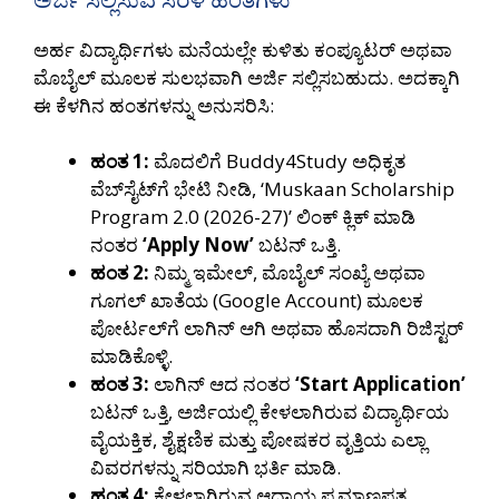
ಅರ್ಹ ವಿದ್ಯಾರ್ಥಿಗಳು ಮನೆಯಲ್ಲೇ ಕುಳಿತು ಕಂಪ್ಯೂಟರ್ ಅಥವಾ
ಮೊಬೈಲ್ ಮೂಲಕ ಸುಲಭವಾಗಿ ಅರ್ಜಿ ಸಲ್ಲಿಸಬಹುದು. ಅದಕ್ಕಾಗಿ
ಈ ಕೆಳಗಿನ ಹಂತಗಳನ್ನು ಅನುಸರಿಸಿ:
ಹಂತ 1:
ಮೊದಲಿಗೆ Buddy4Study ಅಧಿಕೃತ
ವೆಬ್‌ಸೈಟ್‌ಗೆ ಭೇಟಿ ನೀಡಿ, ‘Muskaan Scholarship
Program 2.0 (2026-27)’ ಲಿಂಕ್ ಕ್ಲಿಕ್ ಮಾಡಿ
ನಂತರ
‘Apply Now’
ಬಟನ್ ಒತ್ತಿ.
ಹಂತ 2:
ನಿಮ್ಮ ಇಮೇಲ್, ಮೊಬೈಲ್ ಸಂಖ್ಯೆ ಅಥವಾ
ಗೂಗಲ್ ಖಾತೆಯ (Google Account) ಮೂಲಕ
ಪೋರ್ಟಲ್‌ಗೆ ಲಾಗಿನ್ ಆಗಿ ಅಥವಾ ಹೊಸದಾಗಿ ರಿಜಿಸ್ಟರ್
ಮಾಡಿಕೊಳ್ಳಿ.
ಹಂತ 3:
ಲಾಗಿನ್ ಆದ ನಂತರ
‘Start Application’
ಬಟನ್ ಒತ್ತಿ, ಅರ್ಜಿಯಲ್ಲಿ ಕೇಳಲಾಗಿರುವ ವಿದ್ಯಾರ್ಥಿಯ
ವೈಯಕ್ತಿಕ, ಶೈಕ್ಷಣಿಕ ಮತ್ತು ಪೋಷಕರ ವೃತ್ತಿಯ ಎಲ್ಲಾ
ವಿವರಗಳನ್ನು ಸರಿಯಾಗಿ ಭರ್ತಿ ಮಾಡಿ.
ಹಂತ 4:
ಕೇಳಲಾಗಿರುವ ಆದಾಯ ಪ್ರಮಾಣಪತ್ರ,