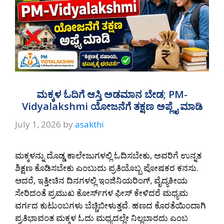
ಮಕ್ಕಳ ಓದಿಗೆ ಆಸ್ತಿ ಅಡಮಾನ ಬೇಡ; PM-
Vidyalakshmi ಯೋಜನೆಗೆ ತಕ್ಷಣ ಅಪ್ಲೈ ಮಾಡಿ
July 1, 2026
by
asakthi
ಮಕ್ಕಳನ್ನು ದೊಡ್ಡ ಕಾಲೇಜುಗಳಲ್ಲಿ ಓದಿಸಬೇಕು, ಅವರಿಗೆ ಉನ್ನತ
ಶಿಕ್ಷಣ ಕೊಡಿಸಬೇಕು ಎಂಬುದು ಪ್ರತಿಯೊಬ್ಬ ಪೋಷಕರ ಕನಸು.
ಆದರೆ, ಇತ್ತೀಚಿನ ದಿನಗಳಲ್ಲಿ ಇಂಜಿನಿಯರಿಂಗ್, ವೈದ್ಯಕೀಯ
ಸೇರಿದಂತೆ ಪ್ರಮುಖ ಕೋರ್ಸ್‌ಗಳ ಫೀಸ್ ಕೇಳಿದರೆ ಮಧ್ಯಮ
ವರ್ಗದ ಕುಟುಂಬಗಳು ಬೆಚ್ಚಿಬೀಳುತ್ತವೆ. ಹಣದ ಕೊರತೆಯಿಂದಾಗಿ
ಪ್ರತಿಭಾವಂತ ಮಕ್ಕಳ ಓದು ಮಧ್ಯದಲ್ಲೇ ನಿಲ್ಲಬಾರದು ಎಂಬ