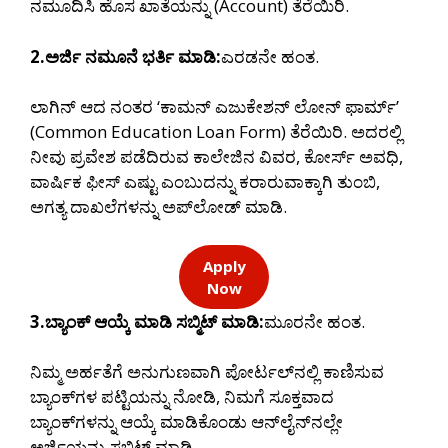
ನಮೂದಿಸಿ ಹೊಸ ಖಾತೆಯನ್ನು (Account) ತೆರೆಯಿರಿ.
2.ಅರ್ಜಿ ನಮೂನೆ ಭರ್ತಿ ಮಾಡಿ:
ಎರಡನೇ ಹಂತ.
ಲಾಗಿನ್ ಆದ ನಂತರ ‘ಕಾಮನ್ ಎಜುಕೇಶನ್ ಲೋನ್ ಫಾರ್ಮ್’
(Common Education Loan Form) ತೆರೆಯಿರಿ. ಅದರಲ್ಲಿ
ನೀವು ಪ್ರವೇಶ ಪಡೆದಿರುವ ಕಾಲೇಜಿನ ವಿವರ, ಕೋರ್ಸ್ ಅವಧಿ,
ವಾರ್ಷಿಕ ಫೀಸ್ ಎಷ್ಟು ಎಂಬುದನ್ನು ಕರಾರುವಾಕ್ಕಾಗಿ ತುಂಬಿ,
ಅಗತ್ಯ ದಾಖಲೆಗಳನ್ನು ಅಪ್‌ಲೋಡ್ ಮಾಡಿ.
Apply
Now
3.ಬ್ಯಾಂಕ್ ಆಯ್ಕೆ ಮಾಡಿ ಸಬ್ಮಿಟ್ ಮಾಡಿ:
ಮೂರನೇ ಹಂತ.
ನಿಮ್ಮ ಅರ್ಹತೆಗೆ ಅನುಗುಣವಾಗಿ ಪೋರ್ಟಲ್‌ನಲ್ಲಿ ಕಾಣಿಸುವ
ಬ್ಯಾಂಕ್‌ಗಳ ಪಟ್ಟಿಯನ್ನು ನೋಡಿ, ನಿಮಗೆ ಸೂಕ್ತವಾದ
ಬ್ಯಾಂಕ್‌ಗಳನ್ನು ಆಯ್ಕೆ ಮಾಡಿಕೊಂಡು ಆನ್‌ಲೈನ್‌ನಲ್ಲೇ
ಅರ್ಜಿಯನ್ನು ಸಬ್ಮಿಟ್ ಮಾಡಿ.