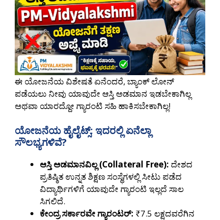
ಈ ಯೋಜನೆಯ ವಿಶೇಷತೆ ಏನೆಂದರೆ, ಬ್ಯಾಂಕ್‌ ಲೋನ್
ಪಡೆಯಲು ನೀವು ಯಾವುದೇ ಆಸ್ತಿ ಅಡಮಾನ ಇಡಬೇಕಾಗಿಲ್ಲ
ಅಥವಾ ಯಾರದ್ದೋ ಗ್ಯಾರಂಟಿ ಸಹಿ ಹಾಕಿಸಬೇಕಾಗಿಲ್ಲ!
ಯೋಜನೆಯ ಹೈಲೈಟ್ಸ್: ಇದರಲ್ಲಿ ಏನೆಲ್ಲಾ
ಸೌಲಭ್ಯಗಳಿವೆ?
ಆಸ್ತಿ ಅಡಮಾನವಿಲ್ಲ (Collateral Free):
ದೇಶದ
ಪ್ರತಿಷ್ಠಿತ ಉನ್ನತ ಶಿಕ್ಷಣ ಸಂಸ್ಥೆಗಳಲ್ಲಿ ಸೀಟು ಪಡೆದ
ವಿದ್ಯಾರ್ಥಿಗಳಿಗೆ ಯಾವುದೇ ಗ್ಯಾರಂಟಿ ಇಲ್ಲದೆ ಸಾಲ
ಸಿಗಲಿದೆ.
ಕೇಂದ್ರ ಸರ್ಕಾರವೇ ಗ್ಯಾರಂಟರ್:
₹7.5 ಲಕ್ಷದವರೆಗಿನ