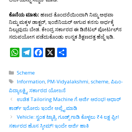
ಕೊನೆಯ ಮಾತು:
ಹಣದ ತೊಂದರೆಯಿಂದಾಗಿ ನಿಮ್ಮ ಅಥವಾ
ನಿಮ್ಮ ಮಕ್ಕಳ ಡಾಕ್ಟರ್, ಇಂಜಿನಿಯರ್ ಆಗುವ ಕನಸು ಅರ್ಧಕ್ಕೆ
ನಿಲ್ಲುವುದು ಬೇಡ. ಕೇಂದ್ರ ಸರ್ಕಾರದ ಈ ಡಿಜಿಟಲ್ ಪೋರ್ಟಲ್‌ನ
ಸದುಪಯೋಗ ಪಡೆದುಕೊಂಡು ಉನ್ನತ ಶಿಕ್ಷಣದತ್ತ ಹೆಜ್ಜೆ ಇಡಿ.
W
T
F
X
S
h
el
ac
h
at
e
e
ar
Categories
Scheme
s
gr
b
e
Tags
Information
,
PM-Vidyalakshmi
,
scheme
,
ಪಿಎಂ-
A
a
o
ವಿದ್ಯಾಲಕ್ಷ್ಮಿ
,
ಸರ್ಕಾರದ ಯೋಜನೆ
p
m
o
ಉಚಿತ Tailoring Machine ಗೆ ಅರ್ಜಿ ಆರಂಭ! ಆಧಾರ್‌
p
k
ಕಾರ್ಡ್‌ ಇರೋರು ಇಂದೇ ಅಪ್ಲೈ ಮಾಡಿ
Vehicle: ಸ್ವಂತ ಟ್ಯಾಕ್ಸಿ, ಗೂಡ್ಸ್ ಗಾಡಿ ಕೊಳ್ಳಲು ₹4 ಲಕ್ಷ ಫ್ರೀ!
ಸರ್ಕಾರದ ಹೊಸ ಸ್ಕೀಮ್! ಇಂದೇ ಅರ್ಜಿ ಹಾಕಿ