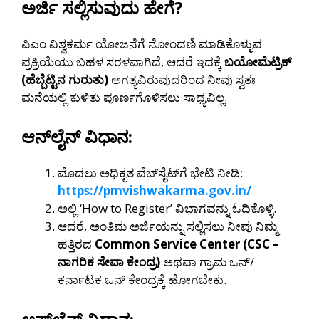
ಅರ್ಜಿ ಸಲ್ಲಿಸುವುದು ಹೇಗೆ?
ಪಿಎಂ ವಿಶ್ವಕರ್ಮ ಯೋಜನೆಗೆ ನೋಂದಣಿ ಮಾಡಿಕೊಳ್ಳುವ
ಪ್ರಕ್ರಿಯೆಯು ಬಹಳ ಸರಳವಾಗಿದೆ, ಆದರೆ ಇದಕ್ಕೆ
ಬಯೋಮೆಟ್ರಿಕ್
(ಹೆಬ್ಬೆಟ್ಟಿನ ಗುರುತು)
ಅಗತ್ಯವಿರುವುದರಿಂದ ನೀವು ಸ್ವತಃ
ಮನೆಯಲ್ಲಿ ಕುಳಿತು ಪೂರ್ಣಗೊಳಿಸಲು ಸಾಧ್ಯವಿಲ್ಲ.
ಆನ್‌ಲೈನ್ ವಿಧಾನ:
ಮೊದಲು ಅಧಿಕೃತ ವೆಬ್‌ಸೈಟ್‌ಗೆ ಭೇಟಿ ನೀಡಿ:
https://pmvishwakarma.gov.in/
ಅಲ್ಲಿ ‘How to Register’ ವಿಭಾಗವನ್ನು ಓದಿಕೊಳ್ಳಿ.
ಆದರೆ, ಅಂತಿಮ ಅರ್ಜಿಯನ್ನು ಸಲ್ಲಿಸಲು ನೀವು ನಿಮ್ಮ
ಹತ್ತಿರದ
Common Service Center (CSC –
ನಾಗರಿಕ ಸೇವಾ ಕೇಂದ್ರ)
ಅಥವಾ ಗ್ರಾಮ ಒನ್/
ಕರ್ನಾಟಕ ಒನ್ ಕೇಂದ್ರಕ್ಕೆ ಹೋಗಬೇಕು.