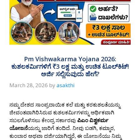
Pm Vishwakarma Yojana 2026:
ಕುಶಲಕರ್ಮಿಗಳಿಗೆ ₹3 ಲಕ್ಷ ಮತ್ತು ಉಚಿತ ಟೂಲ್‌ಕಿಟ್!
ಅರ್ಜಿ ಸಲ್ಲಿಸುವುದು ಹೇಗೆ?
March 28, 2026
by
asakthi
ನಮ್ಮ ದೇಶದ ಸಾಂಪ್ರದಾಯಿಕ ಕಲೆ ಮತ್ತು ಕರಕುಶಲತೆಯನ್ನು
ಜೀವಂತವಾಗಿರಿಸಿರುವ ಕುಶಲಕರ್ಮಿಗಳನ್ನು ಆರ್ಥಿಕವಾಗಿ
ಸಬಲಗೊಳಿಸಲು ಕೇಂದ್ರ ಸರ್ಕಾರವು
ಪಿಎಂ ವಿಶ್ವಕರ್ಮ
ಯೋಜನೆ
ಯನ್ನು ಜಾರಿಗೆ ತಂದಿದೆ. ನೀವು ಬಡಗಿ, ಕಮ್ಮಾರ,
ಕುಂಬಾರ ಅಥವಾ ದರ್ಜಿಯಾಗಿದ್ದರೆ, ಈ ಯೋಜನೆಯು ನಿಮ್ಮ