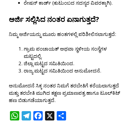
ರೇಷನ್ ಕಾರ್ಡ್ (ಕುಟುಂಬದ ಸದಸ್ಯರ ವಿವರಕ್ಕಾಗಿ).
ಅರ್ಜಿ ಸಲ್ಲಿಸಿದ ನಂತರ ಏನಾಗುತ್ತದೆ?
ನಿಮ್ಮ ಅರ್ಜಿಯನ್ನು ಮೂರು ಹಂತಗಳಲ್ಲಿ ಪರಿಶೀಲಿಸಲಾಗುತ್ತದೆ:
ಗ್ರಾಮ ಪಂಚಾಯತ್ ಅಥವಾ ಸ್ಥಳೀಯ ಸಂಸ್ಥೆಗಳ
ಮಟ್ಟದಲ್ಲಿ.
ಜಿಲ್ಲಾ ಮಟ್ಟದ ಸಮಿತಿಯಿಂದ.
ರಾಜ್ಯ ಮಟ್ಟದ ಸಮಿತಿಯಿಂದ ಅನುಮೋದನೆ.
ಅನುಮೋದನೆ ಸಿಕ್ಕ ನಂತರ ನಿಮಗೆ ತರಬೇತಿಗೆ ಕರೆಯಲಾಗುತ್ತದೆ
ಮತ್ತು ತರಬೇತಿ ಮುಗಿದ ತಕ್ಷಣ ಪ್ರಮಾಣಪತ್ರ ಹಾಗೂ ಟೂಲ್‌ಕಿಟ್
ಹಣ ಬಿಡುಗಡೆಯಾಗುತ್ತದೆ.
W
T
F
X
S
h
el
ac
h