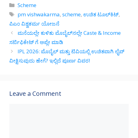
at
e
e
ar
Categories
Scheme
s
gr
b
e
Tags
pm vishwakarma
,
scheme
,
ಉಚಿತ ಟೂಲ್‌ಕಿಟ್
,
A
a
o
ಪಿಎಂ ವಿಶ್ವಕರ್ಮ ಯೋಜನೆ
p
m
o
ಮನೆಯಲ್ಲೇ ಕುಳಿತು ಮೊಬೈಲ್‌ನಲ್ಲೇ Caste & Income
p
k
ಸರ್ಟಿಫಿಕೇಟ್ ಗೆ ಅಪ್ಲೇ ಮಾಡಿ
IPL 2026: ಮೊಬೈಲ್ ಮತ್ತು ಟಿವಿಯಲ್ಲಿ ಉಚಿತವಾಗಿ ಲೈವ್
ವೀಕ್ಷಿಸುವುದು ಹೇಗೆ? ಇಲ್ಲಿದೆ ಪೂರ್ಣ ವಿವರ!
Leave a Comment
Comment