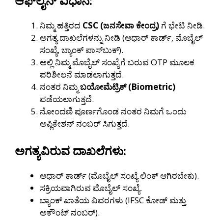
ಆಫ್‌ಲೈನ್ ವಿಧಾನ:
ನಿಮ್ಮ ಹತ್ತಿರದ
CSC (ಜನಸೇವಾ ಕೇಂದ್ರ)
ಗೆ ಭೇಟಿ ನೀಡಿ.
ಅಗತ್ಯ ದಾಖಲೆಗಳನ್ನು ನೀಡಿ (ಆಧಾರ್ ಕಾರ್ಡ್, ಮೊಬೈಲ್
ಸಂಖ್ಯೆ, ಬ್ಯಾಂಕ್ ಪಾಸ್‌ಬುಕ್).
ಅಲ್ಲಿ ನಿಮ್ಮ ಮೊಬೈಲ್ ಸಂಖ್ಯೆಗೆ ಬರುವ OTP ಮೂಲಕ
ಪರಿಶೀಲನೆ ಮಾಡಲಾಗುತ್ತದೆ.
ನಂತರ ನಿಮ್ಮ
ಬಯೋಮೆಟ್ರಿಕ್ (Biometric)
ಪಡೆಯಲಾಗುತ್ತದೆ.
ನೋಂದಣಿ ಪೂರ್ಣಗೊಂಡ ನಂತರ ನಿಮಗೆ ಒಂದು
ಅಪ್ಲಿಕೇಶನ್ ನಂಬರ್ ಸಿಗುತ್ತದೆ.
ಅಗತ್ಯವಿರುವ ದಾಖಲೆಗಳು:
ಆಧಾರ್ ಕಾರ್ಡ್ (ಮೊಬೈಲ್ ಸಂಖ್ಯೆ ಲಿಂಕ್ ಆಗಿರಬೇಕು).
ಸಕ್ರಿಯವಾಗಿರುವ ಮೊಬೈಲ್ ಸಂಖ್ಯೆ.
ಬ್ಯಾಂಕ್ ಖಾತೆಯ ವಿವರಗಳು (IFSC ಕೋಡ್ ಮತ್ತು
ಅಕೌಂಟ್ ನಂಬರ್).