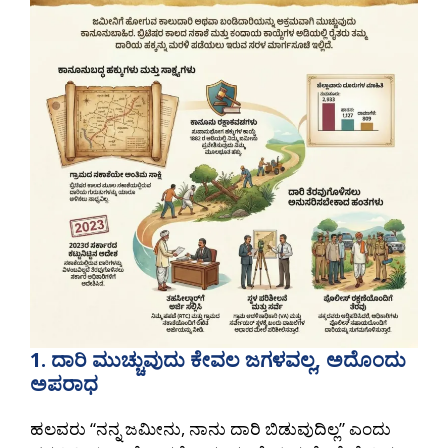
1. ದಾರಿ ಮುಚ್ಚುವುದು ಕೇವಲ ಜಗಳವಲ್ಲ, ಅದೊಂದು
ಅಪರಾಧ
ಹಲವರು “ನನ್ನ ಜಮೀನು, ನಾನು ದಾರಿ ಬಿಡುವುದಿಲ್ಲ” ಎಂದು