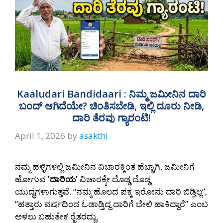
Kaaludari Bandidaari : ನಿಮ್ಮ ಜಮೀನಿನ ದಾರಿ
ಬಂದ್ ಆಗಿದೆಯೇ? ಚಿಂತಿಸಬೇಡಿ, ಇಲ್ಲಿ ದೂರು ನೀಡಿ,
ದಾರಿ ತೆರವು ಗ್ಯಾರಂಟಿ!
April 1, 2026
by
asakthi
ನಮ್ಮ ಹಳ್ಳಿಗಳಲ್ಲಿ ಜಮೀನಿನ ವಿಚಾರಕ್ಕಿಂತ ಹೆಚ್ಚಾಗಿ, ಜಮೀನಿಗೆ
ಹೋಗುವ
‘ದಾರಿಯ’
ವಿಚಾರಕ್ಕೇ ದೊಡ್ಡ ದೊಡ್ಡ
ಯುದ್ಧಗಳಾಗುತ್ತವೆ. “ನಮ್ಮ ಹೊಲದ ಪಕ್ಕ ಇರೋನು ದಾರಿ ಬಿಡ್ತಿಲ್ಲ”,
“ಹತ್ತಾರು ವರ್ಷದಿಂದ ಓಡಾಡ್ತಿದ್ದ ದಾರಿಗೆ ಬೇಲಿ ಹಾಕಿದ್ದಾರೆ” ಎಂಬ
ಅಳಲು ಬಹುತೇಕ ರೈತರದ್ದು.