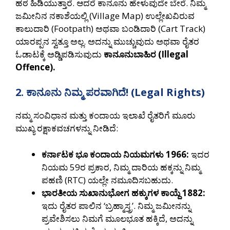
ಹಠ ಹಿಡಿಯುತ್ತಾರೆ. ಆದರೆ ಕಾನೂನು ಹೇಳುವುದೇ ಬೇರೆ. ನಿಮ್ಮ
ಜಮೀನಿನ ನಕಾಶೆಯಲ್ಲಿ (Village Map) ಉಲ್ಲೇಖವಿರುವ
ಕಾಲುದಾರಿ (Footpath) ಅಥವಾ ಬಂಡಿದಾರಿ (Cart Track)
ಯಾರಪ್ಪನ ಸ್ವತ್ತೂ ಅಲ್ಲ. ಅದನ್ನು ಮುಚ್ಚುವುದು ಅಥವಾ ರೈತರ
ಓಡಾಟಕ್ಕೆ ಅಡ್ಡಿಪಡಿಸುವುದು
ಕಾನೂನುಬಾಹಿರ (Illegal
Offence).
2. ಕಾನೂನು ನಿಮ್ಮ ಪರವಾಗಿದೆ! (Legal Rights)
ನಮ್ಮ ಸಂವಿಧಾನ ಮತ್ತು ಕಂದಾಯ ಇಲಾಖೆ ರೈತರಿಗೆ ಮೂರು
ಮುಖ್ಯ ರಕ್ಷಾಕವಚಗಳನ್ನು ನೀಡಿದೆ:
ಕರ್ನಾಟಕ ಭೂ ಕಂದಾಯ ನಿಯಮಗಳು 1966:
ಇದರ
ನಿಯಮ 59ರ ಪ್ರಕಾರ, ನಿಮ್ಮ ದಾರಿಯ ಹಕ್ಕನ್ನು ನಿಮ್ಮ
ಪಹಣಿ (RTC) ಯಲ್ಲೇ ನಮೂದಿಸಬಹುದು.
ಭಾರತೀಯ ಸುಖಾನುಭೋಗ ಹಕ್ಕುಗಳ ಕಾಯ್ದೆ 1882:
ಇದು ರೈತರ ಪಾಲಿನ ‘ಬ್ರಹ್ಮಾಸ್ತ್ರ’. ನಿಮ್ಮ ಜಮೀನನ್ನು
ಪ್ರವೇಶಿಸಲು ನಿಮಗೆ ಮೂಲಭೂತ ಹಕ್ಕಿದೆ, ಅದನ್ನು