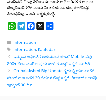
ಮಾಡಿದರೆ, ನೀವು ಹಿರಿಯ ಕಂದಾಯ ಅಧಿಕಾರಿಗಳಿಗೆ ಅಥವಾ
ಜಿಲ್ಲಾಧಿಕಾರಿಗಳಿಗೆ ದೂರು ನೀಡಬಹುದು. ಹಕ್ಕು ಕೇಳದಿದ್ದರೆ
ಸಿಗುವುದಿಲ್ಲ, ಇಂದೇ ಎಚ್ಚೆತ್ತುಕೊಳ್ಳಿ.
W
T
F
X
S
h
el
ac
h
at
e
e
ar
Categories
Information
s
gr
b
e
Tags
Information
,
Kaaludari
A
a
o
ಇನ್ಮುಂದೆ ಆಫೀಸ್‌ಗೆ ಅಲೆಯೋದೆ ಬೇಡ? Mobile ನಲ್ಲೇ
p
m
o
800+ ಕೆಲಸ ಮುಗಿಸುವುದು ಹೇಗೆ ಗೊತ್ತಾ? ಇಲ್ಲಿದೆ ಮಾಹಿತಿ
p
k
Gruhalakshmi Big Update:ಗೃಹಲಕ್ಷ್ಮಿಯರ ಖಾತೆಗೆ
ಡಬಲ್ ಹಣ ಜಮೆ! 20 ಜಿಲ್ಲೆಗಳ ಲಿಸ್ಟ್ ಇಲ್ಲಿದೆ; ರೀಚಾರ್ಜ್ ಅವಧಿ
ಇನ್ಮುಂದೆ 30 ದಿನ!