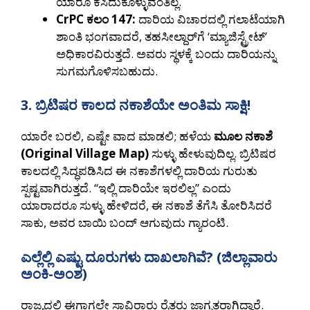
ಯಾರೂ ಕಸಿದುಕೊಳ್ಳುವಂತಿಲ್ಲ.
CrPC ಕಲಂ 147:
ದಾರಿಯ ವಿಚಾರದಲ್ಲಿ ಗಲಾಟೆಯಾಗಿ
ಶಾಂತಿ ಭಂಗವಾದರೆ, ತಹಸೀಲ್ದಾರ್‌ಗೆ ‘ಮ್ಯಾಜಿಸ್ಟ್ರೇಟ್’
ಅಧಿಕಾರವಿರುತ್ತದೆ. ಅವರು ಸ್ಥಳಕ್ಕೆ ಬಂದು ದಾರಿಯನ್ನು
ಸುಗಮಗೊಳಿಸಬಹುದು.
3. ಬ್ರಿಟಿಷರ ಕಾಲದ ನಕಾಶೆಯೇ ಅಂತಿಮ ಸಾಕ್ಷಿ!
ಯಾರೇ ಬರಲಿ, ಎಷ್ಟೇ ವಾದ ಮಾಡಲಿ; ಹಳೆಯ
ಮೂಲ ನಕಾಶೆ
(Original Village Map)
ಸುಳ್ಳು ಹೇಳುವುದಿಲ್ಲ. ಬ್ರಿಟಿಷರ
ಕಾಲದಲ್ಲಿ ಸಿದ್ಧಪಡಿಸಿದ ಈ ನಕಾಶೆಗಳಲ್ಲಿ ದಾರಿಯ ಗುರುತು
ಸ್ಪಷ್ಟವಾಗಿರುತ್ತದೆ. “ಇಲ್ಲಿ ದಾರಿಯೇ ಇರಲಿಲ್ಲ” ಎಂದು
ಯಾರಾದರೂ ಸುಳ್ಳು ಹೇಳಿದರೆ, ಈ ನಕಾಶೆ ತೆಗೆಸಿ ತೋರಿಸಿದರೆ
ಸಾಕು, ಅವರ ಬಾಯಿ ಬಂದ್ ಆಗುವುದು ಗ್ಯಾರಂಟಿ.
ಎಲ್ಲೆಲ್ಲಿ ಎಷ್ಟು ದೂರುಗಳು ದಾಖಲಾಗಿವೆ? (ಜಿಲ್ಲಾವಾರು
ಅಂಕಿ-ಅಂಶ)
ರಾಜ್ಯದಲ್ಲಿ ಈಗಾಗಲೇ ಸಾವಿರಾರು ರೈತರು ಜಾಗೃತರಾಗಿದ್ದಾರೆ.