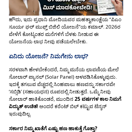
ಹೌದು, ಇದು ಪ್ರಧಾನಿ ಮೋದಿಯವರ ಮಹತ್ವಾಕಾಂಕ್ಷೆಯ “ಪಿಎಂ
ಸೂರ್ಯ ಘರ್ ಮುಫ್ತ್ ಬಿಜಿಲಿ ಯೋಜನೆ”ಯ ಕಮಾಲ್. 2026ರ
ವೇಳೆಗೆ ಕೋಟ್ಯಂತರ ಮನೆಗಳಿಗೆ ಬೆಳಕು ನೀಡುವ ಈ
ಯೋಜನೆಯ ಲಾಭ ನೀವು ಪಡೆಯಲೇಬೇಕು.
ಏನಿದು ಯೋಜನೆ? ನಿಮಗೇನು ಲಾಭ?
ಸರಳವಾಗಿ ಹೇಳಬೇಕೆಂದರೆ, ನಿಮ್ಮ ಮನೆಯ ಛಾವಣಿಯ ಮೇಲೆ
ಸೋಲಾರ್ ಪ್ಯಾನಲ್ (Solar Panel) ಅಳವಡಿಸಿಕೊಳ್ಳುವುದು.
ಇದಕ್ಕೆ ತಗಲುವ ವೆಚ್ಚದಲ್ಲಿ ಸಿಂಹಪಾಲು ಹಣವನ್ನು ಸರ್ಕಾರವೇ
‘ಸಬ್ಸಿಡಿ’ (ಸಹಾಯಧನ) ರೂಪದಲ್ಲಿ ನೀಡುತ್ತದೆ. ಒಮ್ಮೆ ನೀವು
ಸೋಲಾರ್ ಹಾಕಿಕೊಂಡರೆ, ಮುಂದಿನ
25 ವರ್ಷಗಳ ಕಾಲ ನಿಮಗೆ
ವಿದ್ಯುತ್ ಉಚಿತ!
ಅಂದರೆ ಕರೆಂಟ್ ಬಿಲ್ ಕಟ್ಟುವ ಟೆನ್ಶನ್
ಇರುವುದಿಲ್ಲ.
ಸರ್ಕಾರ ನಿಮ್ಮ ಖಾತೆಗೆ ಎಷ್ಟು ಹಣ ಹಾಕುತ್ತೆ ಗೊತ್ತಾ?