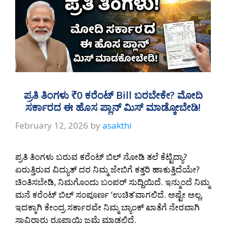
ಪ್ರತಿ ತಿಂಗಳು ₹0 ಕರೆಂಟ್ Bill ಬರಬೇಕೇ? ಮೋದಿ
ಸರ್ಕಾರದ ಈ ಹೊಸ ಪ್ಲಾನ್ ಮಿಸ್ ಮಾಡ್ಕೋಬೇಡಿ!
February 12, 2026
by
asakthi
ಪ್ರತಿ ತಿಂಗಳು ಬರುವ ಕರೆಂಟ್ ಬಿಲ್ ನೋಡಿ ತಲೆ ಕೆಟ್ಟಿದ್ಯಾ?
ಏರುತ್ತಿರುವ ವಿದ್ಯುತ್ ದರ ನಿಮ್ಮ ಜೇಬಿಗೆ ಕತ್ತರಿ ಹಾಕುತ್ತಿದೆಯೇ?
ಚಿಂತಿಸಬೇಡಿ, ನಿಮಗೊಂದು ಬಂಪರ್ ಸುದ್ದಿಯಿದೆ. ಇನ್ಮುಂದೆ ನಿಮ್ಮ
ಮನೆ ಕರೆಂಟ್ ಬಿಲ್ ಸಂಪೂರ್ಣ ‘ಉಚಿತ’ವಾಗಲಿದೆ. ಅಷ್ಟೇ ಅಲ್ಲ,
ಇದಕ್ಕಾಗಿ ಕೇಂದ್ರ ಸರ್ಕಾರವೇ ನಿಮ್ಮ ಬ್ಯಾಂಕ್ ಖಾತೆಗೆ ನೇರವಾಗಿ
ಸಾವಿರಾರು ರೂಪಾಯಿ ಜಮೆ ಮಾಡಲಿದೆ.