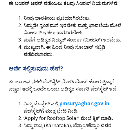
ಈ ಬಂಪರ್ ಆಫರ್ ಪಡೆಯಲು ಕೆಲವು ಸಿಂಪಲ್ ನಿಯಮಗಳಿವೆ:
ನೀವು ಭಾರತೀಯ ಪ್ರಜೆಯಾಗಿರಬೇಕು.
ನಿಮ್ಮದೇ ಸ್ವಂತ ಮನೆ ಇರಬೇಕು ಮತ್ತು ಛಾವಣಿಯ ಮೇಲೆ
ಸೋಲಾರ್ ಇಡಲು ಜಾಗವಿರಬೇಕು.
ಮನೆಗೆ ಅಧಿಕೃತ ವಿದ್ಯುತ್ ಸಂಪರ್ಕ (ಮೀಟರ್) ಇರಬೇಕು.
ಮುಖ್ಯವಾಗಿ, ಈ ಹಿಂದೆ ನೀವು ಸೋಲಾರ್ ಸಬ್ಸಿಡಿ
ಪಡೆದಿರಬಾರದು.
ಅರ್ಜಿ ಸಲ್ಲಿಸುವುದು ಹೇಗೆ?
ತುಂಬಾ ಜನ ನಕಲಿ ವೆಬ್‌ಸೈಟ್ ನೋಡಿ ಮೋಸ ಹೋಗುತ್ತಿದ್ದಾರೆ.
ಎಚ್ಚರ! ಇದಕ್ಕೆ ಒಂದೇ ಒಂದು ಅಧಿಕೃತ ಸರ್ಕಾರಿ ವೆಬ್‌ಸೈಟ್ ಇದೆ.
ನಿಮ್ಮ ಮೊಬೈಲ್ ನಲ್ಲಿ
pmsuryaghar.gov.in
ವೆಬ್‌ಸೈಟ್‌ಗೆ ಮಾತ್ರ ಭೇಟಿ ನೀಡಿ.
‘Apply for Rooftop Solar’ ಮೇಲೆ ಕ್ಲಿಕ್ ಮಾಡಿ.
ನಿಮ್ಮ ರಾಜ್ಯ (Karnataka), ಬೆಸ್ಕಾಂ/ಹೆಸ್ಕಾಂ ವಿವರ