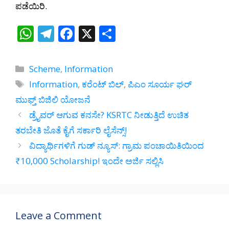
ಪಡೆಯಿರಿ.
W
T
F
X
S
h
el
ac
h
at
e
e
ar
Categories
Scheme
,
Information
s
gr
b
e
Tags
Information
,
ಕರೆಂಟ್ ಬಿಲ್
,
ಪಿಎಂ ಸೂರ್ಯ ಘರ್
A
a
o
ಮುಫ್ತ್ ಬಿಜಿಲಿ ಯೋಜನೆ
p
m
o
ಡ್ರೈವರ್ ಆಗುವ ಕನಸೇ? KSRTC ನೀಡುತ್ತಿದೆ ಉಚಿತ
p
k
ತರಬೇತಿ ಜೊತೆ ಕೈಗೆ ಸರ್ಕಾರಿ ಲೈಸೆನ್ಸ್!
ವಿದ್ಯಾರ್ಥಿಗಳಿಗೆ ಗುಡ್ ನ್ಯೂಸ್: ಗ್ರಾಮ ಪಂಚಾಯಿತಿಯಿಂದ
₹10,000 Scholarship! ಇಂದೇ ಅರ್ಜಿ ಸಲ್ಲಿಸಿ
Leave a Comment