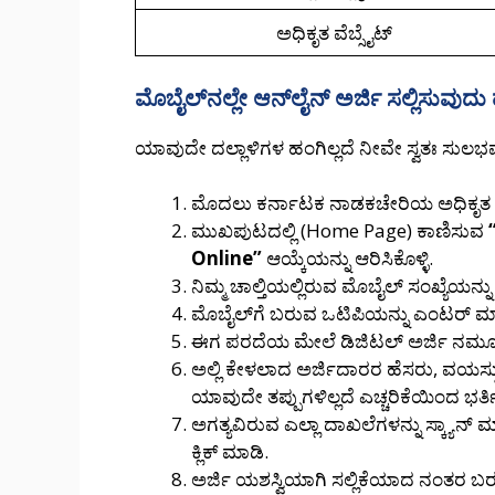
ಅಧಿಕೃತ ವೆಬ್ಸೈಟ್
ಮೊಬೈಲ್‌ನಲ್ಲೇ ಆನ್‌ಲೈನ್ ಅರ್ಜಿ ಸಲ್ಲಿಸುವುದು
ಯಾವುದೇ ದಲ್ಲಾಳಿಗಳ ಹಂಗಿಲ್ಲದೆ ನೀವೇ ಸ್ವತಃ ಸುಲಭವ
ಮೊದಲು ಕರ್ನಾಟಕ ನಾಡಕಚೇರಿಯ ಅಧಿಕೃತ ವೆಬ್
ಮುಖಪುಟದಲ್ಲಿ (Home Page) ಕಾಣಿಸುವ
Online”
ಆಯ್ಕೆಯನ್ನು ಆರಿಸಿಕೊಳ್ಳಿ.
ನಿಮ್ಮ ಚಾಲ್ತಿಯಲ್ಲಿರುವ ಮೊಬೈಲ್ ಸಂಖ್ಯೆಯನ್
ಮೊಬೈಲ್‌ಗೆ ಬರುವ ಒಟಿಪಿಯನ್ನು ಎಂಟರ್ ಮ
ಈಗ ಪರದೆಯ ಮೇಲೆ ಡಿಜಿಟಲ್ ಅರ್ಜಿ ನಮೂನೆ (
ಅಲ್ಲಿ ಕೇಳಲಾದ ಅರ್ಜಿದಾರರ ಹೆಸರು, ವಯಸ್ಸ
ಯಾವುದೇ ತಪ್ಪುಗಳಿಲ್ಲದೆ ಎಚ್ಚರಿಕೆಯಿಂದ ಭರ್ತ
ಅಗತ್ಯವಿರುವ ಎಲ್ಲಾ ದಾಖಲೆಗಳನ್ನು ಸ್ಕ್ಯಾ
ಕ್ಲಿಕ್ ಮಾಡಿ.
ಅರ್ಜಿ ಯಶಸ್ವಿಯಾಗಿ ಸಲ್ಲಿಕೆಯಾದ ನಂತರ ಬರ