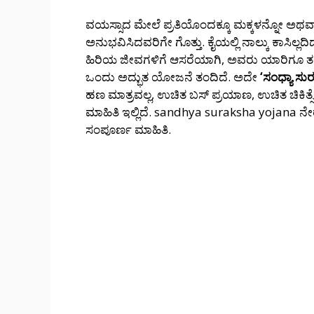
ವಯಸ್ಸಾದ ಮೇಲೆ ಪ್ರತಿಯೊಂದಕ್ಕೂ ಮಕ್ಕಳನ್ನೋ ಅಥ
ಅನುಭವಿಸಿದವರಿಗೇ ಗೊತ್ತು. ಕೈಯಲ್ಲಿ ನಾಲ್ಕು ಕಾಸಿಲ್ಲದಿದ
ಹಿರಿಯ ಜೀವಗಳಿಗೆ ಆಸರೆಯಾಗಿ, ಅವರು ಯಾರಿಗೂ ತ
ಒಂದು ಅದ್ಭುತ ಯೋಜನೆ ತಂದಿದೆ. ಅದೇ
‘ಸಂಧ್ಯಾ ಸು
ಹಣ ಮಾತ್ರವಲ್ಲ, ಉಚಿತ ಬಸ್ ಪ್ರಯಾಣ, ಉಚಿತ ಚಿಕಿತ್ಸ
ಮಾಹಿತಿ ಇಲ್ಲಿದೆ. sandhya suraksha yojana ನೇರ 
ಸಂಪೂರ್ಣ ಮಾಹಿತಿ.