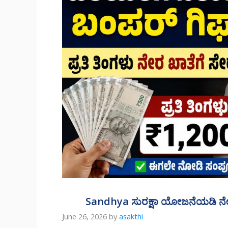
Sandhya ಸುರಕ್ಷಾ ಯೋಜನೆಯಡಿ ನೇರ ಖ
June 26, 2026
by
asakthi