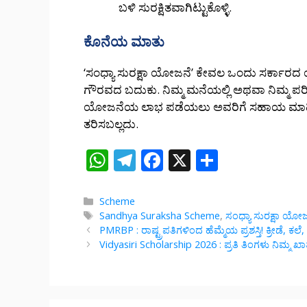
ಬಳಿ ಸುರಕ್ಷಿತವಾಗಿಟ್ಟುಕೊಳ್ಳಿ.
ಕೊನೆಯ ಮಾತು
‘ಸಂಧ್ಯಾ ಸುರಕ್ಷಾ ಯೋಜನೆ’ ಕೇವಲ ಒಂದು ಸರ್ಕಾರದ ಯ
ಗೌರವದ ಬದುಕು. ನಿಮ್ಮ ಮನೆಯಲ್ಲಿ ಅಥವಾ ನಿಮ್ಮ ಪರಿಚ
ಯೋಜನೆಯ ಲಾಭ ಪಡೆಯಲು ಅವರಿಗೆ ಸಹಾಯ ಮಾಡಿ. ನಿ
ತರಿಸಬಲ್ಲದು.
W
T
F
X
S
h
el
ac
h
at
e
e
ar
Categories
Scheme
Tags
Sandhya Suraksha Scheme
,
ಸಂಧ್ಯಾ ಸುರಕ್ಷಾ ಯೋ
s
gr
b
e
PMRBP : ರಾಷ್ಟ್ರಪತಿಗಳಿಂದ ಹೆಮ್ಮೆಯ ಪ್ರಶಸ್ತಿ! ಕ್ರೀಡೆ, ಕಲ
A
a
o
Vidyasiri Scholarship 2026 : ಪ್ರತಿ ತಿಂಗಳು ನಿಮ್ಮ 
p
m
o
p
k