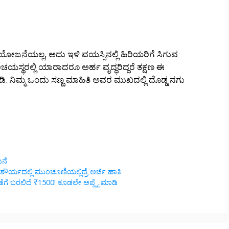
ೋಜನೆಯಲ್ಲ, ಅದು ಇಳಿ ವಯಸ್ಸಿನಲ್ಲಿ ಹಿರಿಯರಿಗೆ ಸಿಗುವ
ಯಸ್ಥರಲ್ಲಿ ಯಾರಾದರೂ ಅರ್ಹ ವೃದ್ಧರಿದ್ದರೆ ತಕ್ಷಣ ಈ
ಮ್ಮ ಒಂದು ಸಣ್ಣ ಮಾಹಿತಿ ಅವರ ಮುಖದಲ್ಲಿ ದೊಡ್ಡ ನಗು
ಜನೆ
ೆ, ಶೌರ್ಯದಲ್ಲಿ ಮುಂಚೂಣಿಯಲ್ಲಿದ್ರೆ ಅರ್ಜಿ ಹಾಕಿ
ಖಾತೆಗೆ ಬರಲಿದೆ ₹1500! ಕೂಡಲೇ ಅಪ್ಲೈ ಮಾಡಿ