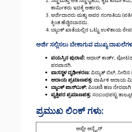
ಸಣ್ಣ ಮತ್ತು ಅತಿ ಸಣ್ಣ ರೈತರು, ಕೃಷಿ ಕಾರ
ಕಾರ್ಮಿಕರು ಇದಕ್ಕೆ ಅರ್ಹರು.
ಅರ್ಜಿದಾರರು ಮತ್ತು ಅವರ ಸಂಗಾತಿಯ (ಪತಿ/ಪ
ಕ್ಕಿಂತ ಹೆಚ್ಚಿರಬಾರದು.
ಬ್ಯಾಂಕ್ ಖಾತೆಯಲ್ಲಿನ ಒಟ್ಟು ಉಳಿತಾಯ ಠೇ
ಅರ್ಜಿ ಸಲ್ಲಿಸಲು ಬೇಕಾಗುವ ಮುಖ್ಯ ದಾಖಲೆಗಳ
ವಯಸ್ಸಿನ ಪುರಾವೆ:
ಆಧಾರ್ ಕಾರ್ಡ್, ವೋಟರ್
ಪರವಾನಗಿ.
ವಾಸಸ್ಥಳ ದೃಢೀಕರಣ:
ವಿದ್ಯುತ್ ಬಿಲ್, ನೀರಿ
ಆದಾಯ ಪ್ರಮಾಣಪತ್ರ:
ವಾರ್ಷಿಕ ಆದಾಯ ಮಿತ
ಬ್ಯಾಂಕ್ ಪಾಸ್‌ಬುಕ್:
ಪಿಂಚಣಿ ಹಣ ನೇರವಾಗಿ
ವೃತ್ತಿಪರ ಪ್ರಮಾಣಪತ್ರ:
ಸಂಬಂಧಪಟ್ಟ ತಾಲ್ಲೂಕಿ
ಪ್ರಮುಖ ಲಿಂಕ್ ಗಳು:
ಅಪ್ಲೇ ಆನ್ಲೈನ್