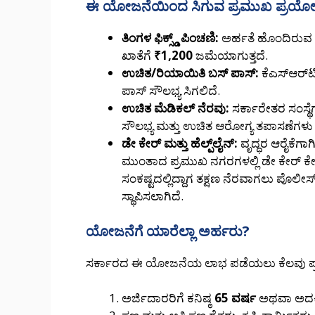
ಈ ಯೋಜನೆಯಿಂದ ಸಿಗುವ ಪ್ರಮುಖ ಪ್ರಯ
ತಿಂಗಳ ಫಿಕ್ಸ್ಡ್ ಪಿಂಚಣಿ:
ಅರ್ಹತೆ ಹೊಂದಿರುವ ಹ
ಖಾತೆಗೆ
₹1,200
ಜಮೆಯಾಗುತ್ತದೆ.
ಉಚಿತ/ರಿಯಾಯಿತಿ ಬಸ್ ಪಾಸ್:
ಕೆಎಸ್‌ಆರ್‌
ಪಾಸ್ ಸೌಲಭ್ಯ ಸಿಗಲಿದೆ.
ಉಚಿತ ಮೆಡಿಕಲ್ ನೆರವು:
ಸರ್ಕಾರೇತರ ಸಂಸ್ಥ
ಸೌಲಭ್ಯ ಮತ್ತು ಉಚಿತ ಆರೋಗ್ಯ ತಪಾಸಣೆಗಳು 
ಡೇ ಕೇರ್ ಮತ್ತು ಹೆಲ್ಪ್‌ಲೈನ್:
ವೃದ್ಧರ ಆರೈಕೆಗಾಗ
ಮುಂತಾದ ಪ್ರಮುಖ ನಗರಗಳಲ್ಲಿ ಡೇ ಕೇರ್ ಕೇಂ
ಸಂಕಷ್ಟದಲ್ಲಿದ್ದಾಗ ತಕ್ಷಣ ನೆರವಾಗಲು ಪೊ
ಸ್ಥಾಪಿಸಲಾಗಿದೆ.
ಯೋಜನೆಗೆ ಯಾರೆಲ್ಲಾ ಅರ್ಹರು?
ಸರ್ಕಾರದ ಈ ಯೋಜನೆಯ ಲಾಭ ಪಡೆಯಲು ಕೆಲವು ಪ
ಅರ್ಜಿದಾರರಿಗೆ ಕನಿಷ್ಠ
65 ವರ್ಷ
ಅಥವಾ ಅದಕ್ಕಿ