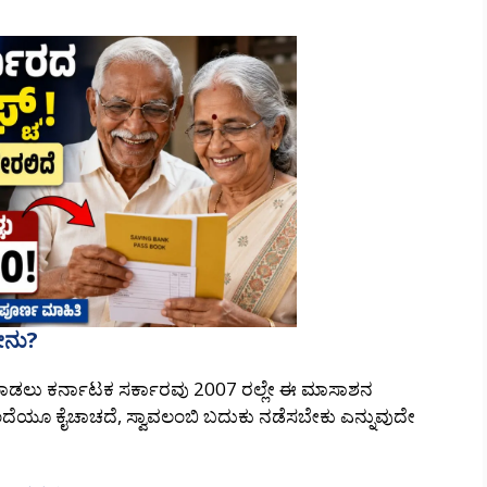
ೇನು?
 ಮಾಡಲು ಕರ್ನಾಟಕ ಸರ್ಕಾರವು 2007 ರಲ್ಲೇ ಈ ಮಾಸಾಶನ
ಂದೆಯೂ ಕೈಚಾಚದೆ, ಸ್ವಾವಲಂಬಿ ಬದುಕು ನಡೆಸಬೇಕು ಎನ್ನುವುದೇ