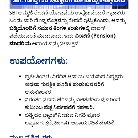
SBI ಅನ್ಯುಟಿ ಠೇವಣಿ ಯೋಜನೆಯ ಉದ್ದೇಶವೆಂದರೆ ಗ್ರಾಹಕರು
ಒಂದು ಬಾರಿ ದೊಡ್ಡ ಮೊತ್ತವನ್ನು ಠೇವಣಿ ಇಟ್ಟುಕೊಂಡು, ಅದನ್ನು
ಬಡ್ಡಿಯೊಂದಿಗೆ ಸಮಾನ ತಿಂಗಳ ಕಂತುಗಳಲ್ಲಿ
ವಾಪಸ್
ಪಡೆಯುವಂತೆ ಮಾಡುವುದು. ಇದು
ಪಿಂಚಣಿ (Pension)
ಮಾದರಿಯ
ಆದಾಯವನ್ನು ನೀಡುತ್ತದೆ.
ಉಪಯೋಗಗಳು:
ಪ್ರತೀ ತಿಂಗಳು ನಿಗದಿತ ಆದಾಯ ಬಯಸುವ ನಿವೃತ್ತರು
ಅಥವಾ ಸುರಕ್ಷಿತ ಹೂಡಿಕೆ ಹುಡುಕುವವರಿಗೆ
ಅನುಕೂಲಕರ.
ನಿರಂತರ ನಗದು ಹರಿವನ್ನು ಖಚಿತಪಡಿಸುವುದರಿಂದ
ಕುಟುಂಬ ವೆಚ್ಚ ನಿರ್ವಹಣೆಗೆ ಸಹಕಾರಿ.
ಬಡ್ಡಿ ದರ ಬ್ಯಾಂಕ್ ನೀಡುವ ನಿಗದಿ ಪ್ರಕಾರ
ಲಭ್ಯವಾಗುತ್ತದೆ, ಹೀಗಾಗಿ ಅಪಾಯರಹಿತ ಹೂಡಿಕೆ.
ಮುಖ್ಯ ವೈಶಿಷ್ಟ್ಯಗಳು