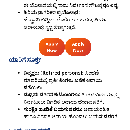
ಈ ಯೋಜನೆಯಲ್ಲಿ ನಾಮ ನಿರ್ದೇಶನ ಸೌಲಭ್ಯವೂ ಲಭ್ಯ.
ಹಿರಿಯ ನಾಗರಿಕರ ಪ್ರಯೋಜನ:
ಹೆಚ್ಚುವರಿ ಬಡ್ಡಿದರ ದೊರೆಯುವ ಕಾರಣ, ತಿಂಗಳ
ಆದಾಯವು ಸ್ವಲ್ಪ ಹೆಚ್ಚಾಗುತ್ತದೆ.
Apply
Apply
Now
Now
ಯಾರಿಗೆ ಸೂಕ್ತ?
ನಿವೃತ್ತರು (Retired persons):
ಪಿಂಚಣಿ
ಮಾದರಿಯಲ್ಲಿ ಪ್ರತೀ ತಿಂಗಳು ಖಚಿತ ಆದಾಯ
ಪಡೆಯಲು.
ಮಧ್ಯಮ ವರ್ಗದ ಕುಟುಂಬಗಳು:
ತಿಂಗಳ ಖರ್ಚುಗಳನ್ನು
ನಿರ್ವಹಿಸಲು ನಿಗದಿತ ಆದಾಯ ಬೇಕಾದವರಿಗೆ.
ಸುರಕ್ಷಿತ ಹೂಡಿಕೆ ಬಯಸುವವರು:
ಅಪಾಯರಹಿತ
ಹಾಗೂ ನಿಗದಿತ ಆದಾಯ ಹೊಂದಲು ಬಯಸುವವರಿಗೆ.