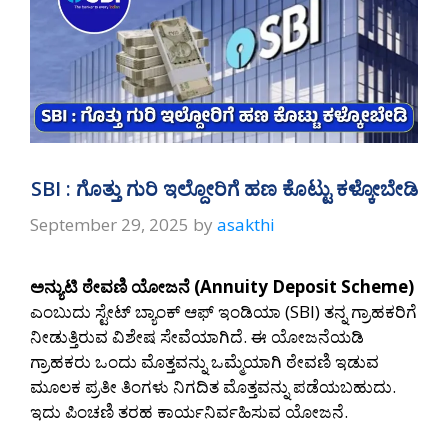
SBI : ಗೊತ್ತು ಗುರಿ ಇಲ್ದೋರಿಗೆ ಹಣ ಕೊಟ್ಟು ಕಳ್ಕೋಬೇಡಿ
September 29, 2025
by
asakthi
ಅನ್ಯುಟಿ ಠೇವಣಿ ಯೋಜನೆ (Annuity Deposit Scheme)
ಎಂಬುದು ಸ್ಟೇಟ್ ಬ್ಯಾಂಕ್ ಆಫ್ ಇಂಡಿಯಾ (SBI) ತನ್ನ ಗ್ರಾಹಕರಿಗೆ
ನೀಡುತ್ತಿರುವ ವಿಶೇಷ ಸೇವೆಯಾಗಿದೆ. ಈ ಯೋಜನೆಯಡಿ
ಗ್ರಾಹಕರು ಒಂದು ಮೊತ್ತವನ್ನು ಒಮ್ಮೆಯಾಗಿ ಠೇವಣಿ ಇಡುವ
ಮೂಲಕ ಪ್ರತೀ ತಿಂಗಳು ನಿಗದಿತ ಮೊತ್ತವನ್ನು ಪಡೆಯಬಹುದು.
ಇದು ಪಿಂಚಣಿ ತರಹ ಕಾರ್ಯನಿರ್ವಹಿಸುವ ಯೋಜನೆ.