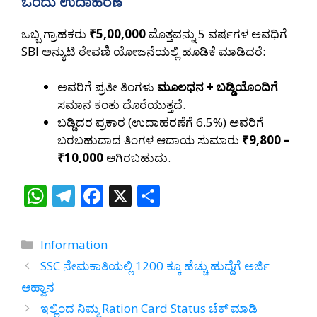
ಒಂದು ಉದಾಹರಣೆ
ಒಬ್ಬ ಗ್ರಾಹಕರು
₹5,00,000
ಮೊತ್ತವನ್ನು 5 ವರ್ಷಗಳ ಅವಧಿಗೆ
SBI ಅನ್ಯುಟಿ ಠೇವಣಿ ಯೋಜನೆಯಲ್ಲಿ ಹೂಡಿಕೆ ಮಾಡಿದರೆ:
ಅವರಿಗೆ ಪ್ರತೀ ತಿಂಗಳು
ಮೂಲಧನ + ಬಡ್ಡಿಯೊಂದಿಗೆ
ಸಮಾನ ಕಂತು ದೊರೆಯುತ್ತದೆ.
ಬಡ್ಡಿದರ ಪ್ರಕಾರ (ಉದಾಹರಣೆಗೆ 6.5%) ಅವರಿಗೆ
ಬರಬಹುದಾದ ತಿಂಗಳ ಆದಾಯ ಸುಮಾರು
₹9,800 –
₹10,000
ಆಗಿರಬಹುದು.
W
T
F
X
S
h
el
ac
h
at
e
e
ar
Categories
Information
s
gr
b
e
SSC ನೇಮಕಾತಿಯಲ್ಲಿ 1200 ಕ್ಕೂ ಹೆಚ್ಚು ಹುದ್ದೆಗೆ ಅರ್ಜಿ
A
a
o
ಆಹ್ವಾನ
p
m
o
ಇಲ್ಲಿಂದ ನಿಮ್ಮ Ration Card Status ಚೆಕ್‌ ಮಾಡಿ