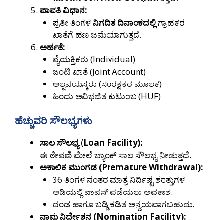
ಪಾವತಿ ವಿಧಾನ:
ಪ್ರತೀ ತಿಂಗಳ
ನಿಗದಿತ ದಿನಾಂಕದಲ್ಲಿ
ಗ್ರಾಹಕರ
ಖಾತೆಗೆ ಹಣ ಜಮೆಯಾಗುತ್ತದೆ.
ಅರ್ಹತೆ:
ವೈಯಕ್ತಿಕರು (Individual)
ಜಂಟಿ ಖಾತೆ (Joint Account)
ಅಲ್ಪವಯಸ್ಕರು (ಸಂರಕ್ಷಕರ ಮೂಲಕ)
ಹಿಂದು ಅವಿಭಜಿತ ಕುಟುಂಬ (HUF)
ಹೆಚ್ಚುವರಿ ಸೌಲಭ್ಯಗಳು
ಸಾಲ ಸೌಲಭ್ಯ (Loan Facility):
ಈ ಠೇವಣಿ ಮೇಲೆ ಬ್ಯಾಂಕ್ ಸಾಲ ಸೌಲಭ್ಯ ನೀಡುತ್ತದೆ.
ಅಕಾಲಿಕ ಮುಂಗಡ (Premature Withdrawal):
36 ತಿಂಗಳ ನಂತರ ಮಾತ್ರ ನಿರ್ದಿಷ್ಟ ಶರತ್ತುಗಳ
ಅಡಿಯಲ್ಲಿ ವಾಪಸ್ ಪಡೆಯಲು ಅವಕಾಶ.
ದಂಡ ಹಾಗೂ ಬಡ್ಡಿ ಕಡಿತ ಅನ್ವಯವಾಗಬಹುದು.
ನಾಮ ನಿರ್ದೇಶನ (Nomination Facility):