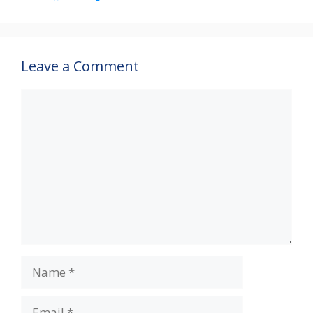
p
k
Leave a Comment
Comment
Name
Email