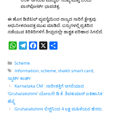
ಪಾಸ್‌ಪೋರ್ಟ್ ಭಾವಚಿತ್ರ.
ಈ ಹೊಸ ಡಿಜಿಟಲ್ ವ್ಯವಸ್ಥೆಯಿಂದ ರಾಜ್ಯದ ಸಾರಿಗೆ ಕ್ಷೇತ್ರವು
ಆಧುನೀಕರಣದತ್ತ ಮುಖ ಮಾಡಿದೆ. ಬಸ್ಸುಗಳಲ್ಲಿ ಪ್ರತಿದಿನ
ನಡೆಯುವ ಕಿರಿಕಿರಿಗಳಿಗೆ ಶೀಘ್ರದಲ್ಲೇ ಶಾಶ್ವತ ಪರಿಹಾರ ಸಿಗಲಿದೆ.
W
T
F
X
S
h
el
ac
h
at
e
e
ar
Categories
Scheme
s
gr
b
e
Tags
Information
,
scheme
,
shakti smart card
,
A
a
o
ಸ್ಮಾರ್ಟ್ ಕಾರ್ಡ್
p
m
o
Karnataka CM : ನಾರೀಶಕ್ತಿಗೆ ಆಸರೆಯಾದ
p
k
‘Gruhalakshmi’ ಯೋಜನೆ! ಡಿ.ಕೆ. ಶಿವಕುಮಾರ್ ಐತಿಹಾಸಿಕ
ಹೆಜ್ಜೆ
Gruhalakshmi ಲಿಸ್ಟ್‌ನಿಂದ 4 ಲಕ್ಷ ಮಹಿಳೆಯರ ಹೆಸರು