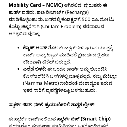
Mobility Card – NCMC)
ಆಗಿರಲಿದೆ. ಪುರುಷರು ಈ
ಕಾರ್ಡ್ ಪಡೆದು, ಹಣ ರೀಚಾರ್ಜ್ (Recharge)
ಮಾಡಿಕೊಳ್ಳಬಹುದು. ಬಸ್‌ನಲ್ಲಿ ಕಂಡಕ್ಟರ್‌ಗೆ 500 ರೂ. ನೋಟು
ಕೊಟ್ಟು ಚಿಲ್ಲರೆಗಾಗಿ (Chillare Problem) ಪರದಾಡುವ
ಅಗತ್ಯವಿರುವುದಿಲ್ಲ.
ಟ್ಯಾಪ್ ಅಂಡ್ ಗೋ:
ಕಂಡಕ್ಟರ್ ಬಳಿ ಇರುವ ಯಂತ್ರಕ್ಕೆ
ಕಾರ್ಡ್ ಅನ್ನು ಟ್ಯಾಪ್ ಮಾಡಿದರೆ ಕ್ಷಣಾರ್ಧದಲ್ಲಿ ಹಣ
ಕಡಿತವಾಗಿ ಟಿಕೆಟ್ ಬರುತ್ತದೆ.
ಎಲ್ಲೆಡೆ ಬಳಕೆ:
ಈ ಒಂದೇ ಕಾರ್ಡ್ ಅನ್ನು ಬಿಎಂಟಿಸಿ,
ಕೆಎಸ್‌ಆರ್‌ಟಿಸಿ ಬಸ್‌ಗಳಲ್ಲಿ ಮಾತ್ರವಲ್ಲದೆ, ನಮ್ಮ ಮೆಟ್ರೋ
(Namma Metro) ಸೇರಿದಂತೆ ದೇಶಾದ್ಯಂತ ಇರುವ
ಇತರ ಸಾರಿಗೆ ವ್ಯವಸ್ಥೆಗಳಲ್ಲೂ ಬಳಸಬಹುದು.
ಸ್ಮಾರ್ಟ್ ಚಿಪ್: ನಕಲಿ ಪ್ರಯಾಣಿಕರಿಗೆ ಶಾಶ್ವತ ಬ್ರೇಕ್!
ಈ ಸ್ಮಾರ್ಟ್ ಕಾರ್ಡ್‌ನಲ್ಲಿರುವ
ಸ್ಮಾರ್ಟ್ ಚಿಪ್ (Smart Chip)
ಪ್ರಯಾಣಿಕರ ಸಂಪೂರ್ಣ ಮಾಹಿತಿಯನ್ನು ಒಳಗೊಂಡಿರುತ್ತದೆ.