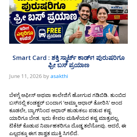
Smart Card : ಶಕ್ತಿ ಸ್ಮಾರ್ಟ್ ಕಾರ್ಡ್! ಪುರುಷರಿಗೂ
ಫ್ರೀ ಬಸ್ ಪ್ರಯಾಣ
June 11, 2026
by
asakthi
ಬೆಳಗ್ಗೆ ಆಫೀಸ್ ಅಥವಾ ಕಾಲೇಜಿಗೆ ಹೋಗುವ ಗಡಿಬಿಡಿ. ತುಂಬಿದ
ಬಸ್‌ನಲ್ಲಿ ಕಂಡಕ್ಟರ್ ಬಂದಾಗ ‘ಅಮ್ಮಾ ಆಧಾರ್ ತೋರಿಸಿ’ ಅಂದ
ಕೂಡಲೇ, ಬ್ಯಾಗ್‌ನಿಂದ ಆಧಾರ್ ಹುಡುಕಲು ಪಡುವ ಕಷ್ಟ
ಯಾರಿಗೂ ಬೇಡ. ಇದು ಕೇವಲ ಮಹಿಳೆಯರ ಕಷ್ಟ ಮಾತ್ರವಲ್ಲ,
ಟಿಕೆಟ್ ಕೊಡುವ ನಿರ್ವಾಹಕರಿಗೂ ದೊಡ್ಡ ತಲೆನೋವು. ಆದರೆ, ಈ
ಎಲ್ಲದಕ್ಕೂ ಈಗ ಶಾಶ್ವತ ಮುಕ್ತಿ ಸಿಗಲಿದೆ.