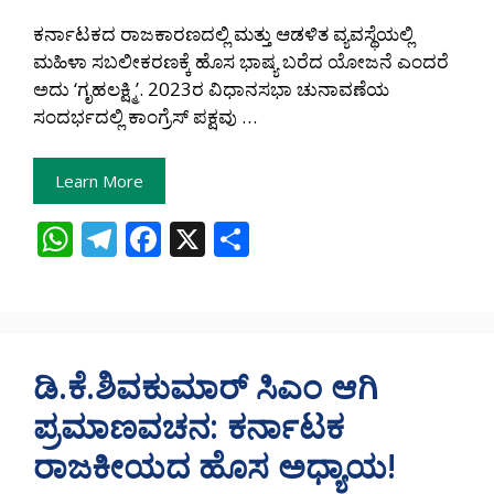
ಕರ್ನಾಟಕದ ರಾಜಕಾರಣದಲ್ಲಿ ಮತ್ತು ಆಡಳಿತ ವ್ಯವಸ್ಥೆಯಲ್ಲಿ
ಮಹಿಳಾ ಸಬಲೀಕರಣಕ್ಕೆ ಹೊಸ ಭಾಷ್ಯ ಬರೆದ ಯೋಜನೆ ಎಂದರೆ
ಅದು ‘ಗೃಹಲಕ್ಷ್ಮಿ’. 2023ರ ವಿಧಾನಸಭಾ ಚುನಾವಣೆಯ
ಸಂದರ್ಭದಲ್ಲಿ ಕಾಂಗ್ರೆಸ್ ಪಕ್ಷವು …
Learn More
W
T
F
X
S
h
el
ac
h
at
e
e
ar
s
gr
b
e
A
a
o
ಡಿ.ಕೆ.ಶಿವಕುಮಾರ್ ಸಿಎಂ ಆಗಿ
p
m
o
ಪ್ರಮಾಣವಚನ: ಕರ್ನಾಟಕ
p
k
ರಾಜಕೀಯದ ಹೊಸ ಅಧ್ಯಾಯ!