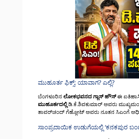
ಮುಹೂರ್ತ ಫಿಕ್ಸ್: ಯಾವಾಗ? ಎಲ್ಲಿ?
ಬೆಂಗಳೂರಿನ
ಲೋಕಭವನದ ಗ್ಲಾಸ್ ಹೌಸ್
ಈ ಐತಿಹಾಸಿಕ
ಮುಹೂರ್ತದಲ್ಲಿ
ಡಿ.ಕೆ.ಶಿವಕುಮಾರ್ ಅವರು ಮುಖ್ಯಮಂತ್
ತಾವರ್‌ಚಂದ್ ಗೆಹ್ಲೋಟ್ ಅವರು ನೂತನ ಸಿಎಂಗೆ ಅಧ
ಸಾಂಪ್ರದಾಯಿಕ ಉಡುಗೆಯಲ್ಲಿ ‘ಕನಕಪುರ ಬಂಡ