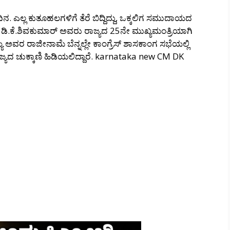
 ಎಲ್ಲ ಕುತೂಹಲಗಳಿಗೆ ತೆರೆ ಬಿದ್ದಿದ್ದು, ಒಕ್ಕಲಿಗ ಸಮುದಾಯದ
ಡಿ.ಕೆ.ಶಿವಕುಮಾರ್ ಅವರು ರಾಜ್ಯದ 25ನೇ ಮುಖ್ಯಮಂತ್ರಿಯಾಗಿ
ಯ್ಯ ಅವರ ರಾಜೀನಾಮೆ ಬೆನ್ನಲ್ಲೇ ಕಾಂಗ್ರೆಸ್ ಶಾಸಕಾಂಗ ಸಭೆಯಲ್ಲಿ
ಜ್ಯದ ಚುಕ್ಕಾಣಿ ಹಿಡಿಯಲಿದ್ದಾರೆ. karnataka new CM DK