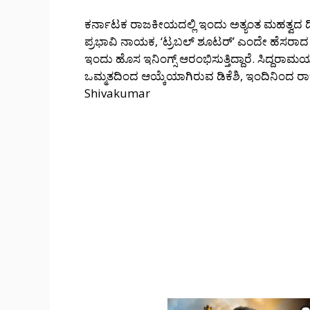
ಕರ್ನಾಟಕ ರಾಜಕೀಯದಲ್ಲಿ ಇಂದು ಅತ್ಯಂತ ಮಹತ್ವದ ದಿನ.
ಪ್ರಭಾವಿ ನಾಯಕ, ‘ಟ್ರಬಲ್ ಶೂಟರ್’ ಎಂದೇ ಹೆಸರಾದ 
ಇಂದು ಹೊಸ ಇನಿಂಗ್ಸ್ ಆರಂಭಿಸುತ್ತಿದ್ದಾರೆ. ಸಿದ್ದರಾಮ
ಒಮ್ಮತದಿಂದ ಆಯ್ಕೆಯಾಗಿರುವ ಡಿಕೆಶಿ, ಇಂದಿನಿಂದ ರಾ
Shivakumar