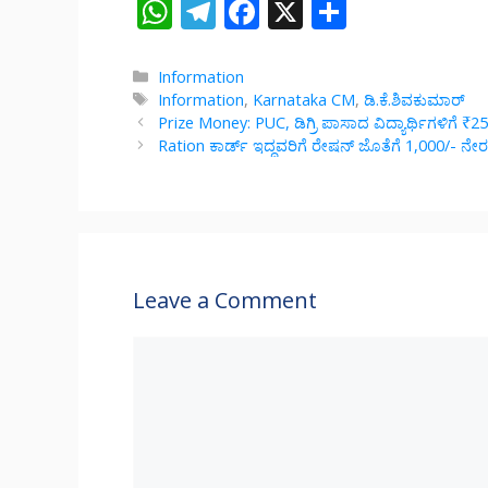
W
T
F
X
S
h
el
ac
h
at
e
e
ar
Categories
Information
Tags
Information
,
Karnataka CM
,
ಡಿ.ಕೆ.ಶಿವಕುಮಾರ್
s
gr
b
e
Prize Money: PUC, ಡಿಗ್ರಿ ಪಾಸಾದ ವಿದ್ಯಾರ್ಥಿಗಳಿಗೆ ₹25
A
a
o
Ration ಕಾರ್ಡ್ ಇದ್ದವರಿಗೆ ರೇಷನ್ ಜೊತೆಗೆ 1,000/- ನೇರ
p
m
o
p
k
Leave a Comment
Comment