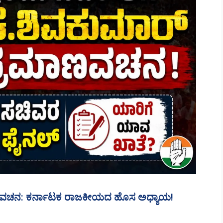
ಮಾಣವಚನ: ಕರ್ನಾಟಕ ರಾಜಕೀಯದ ಹೊಸ ಅಧ್ಯಾಯ!