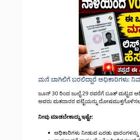
ಮನೆ ಬಾಗಿಲಿಗೆ ಬರಲಿದ್ದಾರೆ ಅಧಿಕಾರಿಗಳು: ನಿಮ
ಜೂನ್ 30 ರಿಂದ ಜುಲೈ 29 ರವರೆಗೆ ಬೂತ್ ಮಟ್ಟದ ಅಧಿಕ
ಅವರು ಮತದಾರರ ಪಟ್ಟಿಯನ್ನು ದೋಷಮುಕ್ತಗೊಳಿಸಲು ಎಸ್
ನೀವು ಮಾಡಬೇಕಾದ್ದು ಇಷ್ಟೇ:
ಅಧಿಕಾರಿಗಳು ನೀಡುವ ಎರಡು ಫಾರಂಗಳನ್ನು ಸ