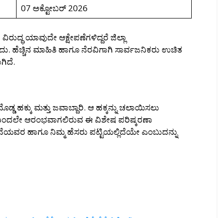
07 ಅಕ್ಟೋಬರ್ 2026
ದ್ಧ ಯಾವುದೇ ಆಕ್ಷೇಪಣೆಗಳಿದ್ದರೆ ಜಿಲ್ಲಾ
ು. ಹೆಚ್ಚಿನ ಮಾಹಿತಿ ಹಾಗೂ ನೆರವಿಗಾಗಿ ಸಾರ್ವಜನಿಕರು ಉಚಿತ
ಿದೆ.
ಡ್ಡ ಹಕ್ಕು ಮತ್ತು ಜವಾಬ್ದಾರಿ. ಆ ಹಕ್ಕನ್ನು ಚಲಾಯಿಸಲು
ಿನಿಂದಲೇ ಆರಂಭವಾಗಲಿರುವ ಈ ವಿಶೇಷ ಪರಿಷ್ಕರಣಾ
ೆಯವರ ಹಾಗೂ ನಿಮ್ಮ ಹೆಸರು ಪಟ್ಟಿಯಲ್ಲಿದೆಯೇ ಎಂಬುದನ್ನು