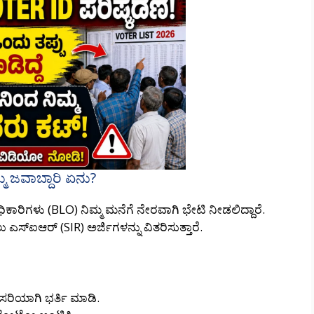
್ಮ ಜವಾಬ್ದಾರಿ ಏನು?
ಾರಿಗಳು (BLO) ನಿಮ್ಮ ಮನೆಗೆ ನೇರವಾಗಿ ಭೇಟಿ ನೀಡಲಿದ್ದಾರೆ.
‌ಐಆರ್ (SIR) ಅರ್ಜಿಗಳನ್ನು ವಿತರಿಸುತ್ತಾರೆ.
ರಿಯಾಗಿ ಭರ್ತಿ ಮಾಡಿ.