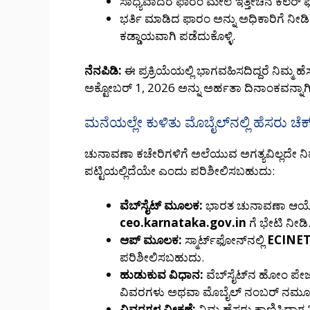
ಸಾಧ್ಯವಾದರೆ ಫಾರಂ ಮೇಲೆ ಇತ್ತೀಚಿನ ಕಲರ
ಭರ್ತಿ ಮಾಡಿದ ಫಾರಂ ಅನ್ನು ಅಧಿಕಾರಿಗೆ ನೀಡಿ
ಕಡ್ಡಾಯವಾಗಿ ಪಡೆದುಕೊಳ್ಳಿ.
ನೆನಪಿಡಿ:
ಈ ಪ್ರಕ್ರಿಯೆಯಲ್ಲಿ ಭಾಗವಹಿಸದಿದ್ದರೆ ನಿಮ್ಮ
ಅಕ್ಟೋಬರ್ 1, 2026 ಅನ್ನು ಅರ್ಹತಾ ದಿನಾಂಕವನ್ನಾಗಿ ಇ
ಮನೆಯಲ್ಲೇ ಕುಳಿತು ಮೊಬೈಲ್‌ನಲ್ಲಿ ಹೆಸರು ಚ
ಚುನಾವಣಾ ಕಚೇರಿಗಳಿಗೆ ಅಲೆಯುವ ಅಗತ್ಯವಿಲ್ಲದೇ ನ
ಪಟ್ಟಿಯಲ್ಲಿದೆಯೇ ಎಂದು ಪರಿಶೀಲಿಸಬಹುದು:
ವೆಬ್‌ಸೈಟ್ ಮೂಲಕ:
ಭಾರತ ಚುನಾವಣಾ ಆಯ
ceo.karnataka.gov.in
ಗೆ ಭೇಟಿ ನೀಡಿ
ಆಪ್ ಮೂಲಕ:
ಸ್ಮಾರ್ಟ್‌ಫೋನ್‌ನಲ್ಲಿ
ECINE
ಪರಿಶೀಲಿಸಬಹುದು.
ಹುಡುಕುವ ವಿಧಾನ:
ವೆಬ್‌ಸೈಟ್‌ನ ಹೋಂ ಪೇಜ್‌
ವಿವರಗಳು ಅಥವಾ ಮೊಬೈಲ್ ನಂಬರ್ ನಮೂದ
ವಿವರಗಳ ವೀಕ್ಷಣೆ:
ನಿಮ್ಮ ಹೆಸರು ಕಾಣಿಸಿದಾಗ ‘