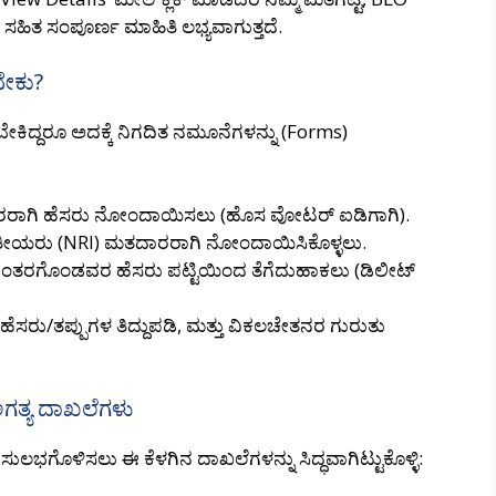
ಿತ ಸಂಪೂರ್ಣ ಮಾಹಿತಿ ಲಭ್ಯವಾಗುತ್ತದೆ.
ಬೇಕು?
ದ್ದರೂ ಅದಕ್ಕೆ ನಿಗದಿತ ನಮೂನೆಗಳನ್ನು (Forms)
ಾಗಿ ಹೆಸರು ನೋಂದಾಯಿಸಲು (ಹೊಸ ವೋಟರ್ ಐಡಿಗಾಗಿ).
ತೀಯರು (NRI) ಮತದಾರರಾಗಿ ನೋಂದಾಯಿಸಿಕೊಳ್ಳಲು.
ಂತರಗೊಂಡವರ ಹೆಸರು ಪಟ್ಟಿಯಿಂದ ತೆಗೆದುಹಾಕಲು (ಡಿಲೀಟ್
ೆಸರು/ತಪ್ಪುಗಳ ತಿದ್ದುಪಡಿ, ಮತ್ತು ವಿಕಲಚೇತನರ ಗುರುತು
ಗತ್ಯ ದಾಖಲೆಗಳು
ಸುಲಭಗೊಳಿಸಲು ಈ ಕೆಳಗಿನ ದಾಖಲೆಗಳನ್ನು ಸಿದ್ಧವಾಗಿಟ್ಟುಕೊಳ್ಳಿ: