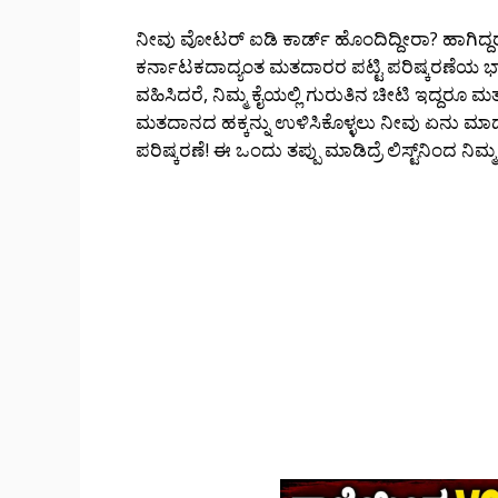
ನೀವು ವೋಟರ್ ಐಡಿ ಕಾರ್ಡ್ ಹೊಂದಿದ್ದೀರಾ? ಹಾಗಿದ್ದರ
ಕರ್ನಾಟಕದಾದ್ಯಂತ ಮತದಾರರ ಪಟ್ಟಿ ಪರಿಷ್ಕರಣೆಯ ಭಾರಿ 
ವಹಿಸಿದರೆ, ನಿಮ್ಮ ಕೈಯಲ್ಲಿ ಗುರುತಿನ ಚೀಟಿ ಇದ್ದರೂ 
ಮತದಾನದ ಹಕ್ಕನ್ನು ಉಳಿಸಿಕೊಳ್ಳಲು ನೀವು ಏನು ಮಾಡಬ
ಪರಿಷ್ಕರಣೆ! ಈ ಒಂದು ತಪ್ಪು ಮಾಡಿದ್ರೆ ಲಿಸ್ಟ್‌ನಿಂದ ನಿಮ್ಮ