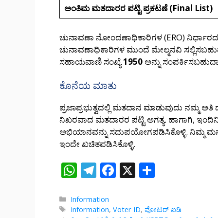
ಅಂತಿಮ ಮತದಾರರ ಪಟ್ಟಿ ಪ್ರಕಟಣೆ (Final List)
ಚುನಾವಣಾ ನೋಂದಣಾಧಿಕಾರಿಗಳ (ERO) ನಿರ್ಧಾರದ ವಿರು
ಚುನಾವಣಾಧಿಕಾರಿಗಳ ಮುಂದೆ ಮೇಲ್ಮನವಿ ಸಲ್ಲಿಸಬಹುದ
ಸಹಾಯವಾಣಿ ಸಂಖ್ಯೆ
1950
ಅನ್ನು ಸಂಪರ್ಕಿಸಬಹುದಾಗ
ಕೊನೆಯ ಮಾತು
ಪ್ರಜಾಪ್ರಭುತ್ವದಲ್ಲಿ ಮತದಾನ ಮಾಡುವುದು ನಮ್ಮ ಅತಿ ದೊ
ನಿಖರವಾದ ಮತದಾರರ ಪಟ್ಟಿ ಅಗತ್ಯ. ಹಾಗಾಗಿ, ಇಂದ
ಅಭಿಯಾನವನ್ನು ಸದುಪಯೋಗಪಡಿಸಿಕೊಳ್ಳಿ. ನಿಮ್ಮ ಮನ
ಇಂದೇ ಖಚಿತಪಡಿಸಿಕೊಳ್ಳಿ.
W
T
F
X
S
h
el
ac
h
at
e
e
ar
Categories
Information
Tags
Information
,
Voter ID
,
ವೋಟರ್ ಐಡಿ
s
gr
b
e