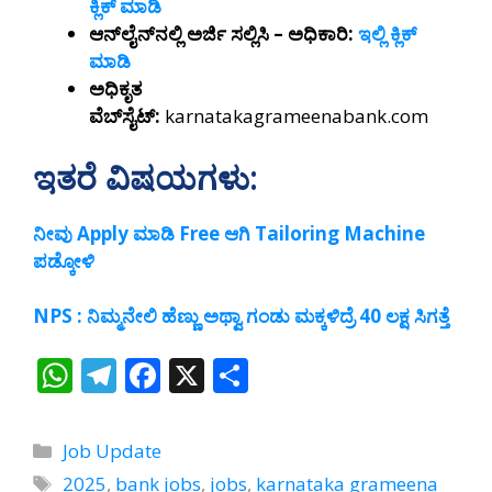
ಕ್ಲಿಕ್ ಮಾಡಿ
ಆನ್‌ಲೈನ್‌ನಲ್ಲಿ ಅರ್ಜಿ ಸಲ್ಲಿಸಿ – ಅಧಿಕಾರಿ:
ಇಲ್ಲಿ ಕ್ಲಿಕ್
ಮಾಡಿ
ಅಧಿಕೃತ
ವೆಬ್‌ಸೈಟ್:
karnatakagrameenabank.com
ಇತರೆ ವಿಷಯಗಳು:
ನೀವು Apply ಮಾಡಿ Free ಆಗಿ Tailoring Machine
ಪಡ್ಕೋಳಿ
NPS : ನಿಮ್ಮನೇಲಿ ಹೆಣ್ಣು ಅಥ್ವಾ ಗಂಡು ಮಕ್ಕಳಿದ್ರೆ 40 ಲಕ್ಷ ಸಿಗತ್ತೆ
W
T
F
X
S
h
el
ac
h
at
e
e
ar
Categories
Job Update
s
gr
b
e
Tags
2025
,
bank jobs
,
jobs
,
karnataka grameena