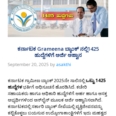
ಕರ್ನಾಟಕ Grameena ಬ್ಯಾಂಕ್ ನಲ್ಲಿ1425
ಹುದ್ದೆಗಳಿಗೆ ಅರ್ಜಿ ಆಹ್ವಾನ
September 20, 2025
by
asakthi
ಕರ್ನಾಟಕ ಗ್ರಾಮೀಣ ಬ್ಯಾಂಕ್ 2025ನೇ ಸಾಲಿನಲ್ಲಿ
ಒಟ್ಟು 1425
ಹುದ್ದೆಗಳ
ಭರ್ತಿಗೆ ಅಧಿಸೂಚನೆ ಹೊರಡಿಸಿದೆ. ಕಚೇರಿ
ಸಹಾಯಕರು ಹಾಗೂ ಅಧಿಕಾರಿ ಹುದ್ದೆಗಳಿಗೆ ಅರ್ಹ ಹಾಗೂ ಆಸಕ್ತ
ಅಭ್ಯರ್ಥಿಗಳಿಂದ ಆನ್‌ಲೈನ್ ಮೂಲಕ ಅರ್ಜಿ ಆಹ್ವಾನಿಸಲಾಗಿದೆ.
ಕರ್ನಾಟಕದಲ್ಲಿ ಸರ್ಕಾರಿ ಬ್ಯಾಂಕ್ ಸೇವೆಯಲ್ಲಿ ವೃತ್ತಿಜೀವನವನ್ನು
ಕಟ್ಟಿಕೊಳ್ಳಲು ಬಯಸುವ ಉದ್ಯೋಗಾಕಾಂಕ್ಷಿಗಳಿಗೆ ಇದು ಮಹತ್ವದ