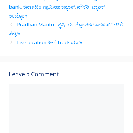
A
a
o
bank
,
ಕರ್ನಾಟಕ ಗ್ರಾಮೀಣ ಬ್ಯಾಂಕ್‌
,
ನೌಕರಿ
,
ಬ್ಯಾಂಕ್‌
p
m
o
ಉದ್ಯೋಗ
p
k
Pradhan Mantri : ಕೃಷಿ ಯಂತ್ರೋಪಕರಣಗಳ ಖರೀದಿಗೆ
ಸಬ್ಸಿಡಿ
Live location ಹೀಗೆ track ಮಾಡಿ
Leave a Comment
Comment