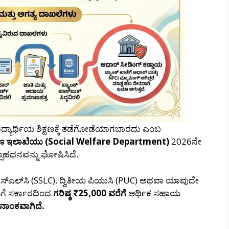
್ಯಾರ್ಥಿಯ ಶಿಕ್ಷಣಕ್ಕೆ ತಡೆಗೋಡೆಯಾಗಬಾರದು ಎಂಬ
ಾಣ ಇಲಾಖೆಯು (Social Welfare Department)
2026ನೇ
್ಸಾಹಧನವನ್ನು ಘೋಷಿಸಿದೆ.
್‌ಎಲ್‌ಸಿ (SSLC), ದ್ವಿತೀಯ ಪಿಯುಸಿ (PUC) ಅಥವಾ ಯಾವುದೇ
ಮಗೆ ಸರ್ಕಾರದಿಂದ
ಗರಿಷ್ಠ ₹25,000 ವರೆಗೆ
ಆರ್ಥಿಕ ಸಹಾಯ
ನಾಂಕವಾಗಿದೆ.