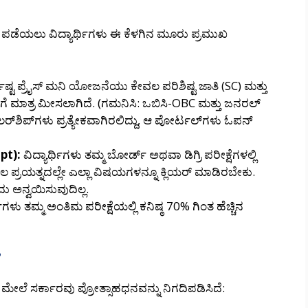
ಪಡೆಯಲು ವಿದ್ಯಾರ್ಥಿಗಳು ಈ ಕೆಳಗಿನ ಮೂರು ಪ್ರಮುಖ
ದಿಷ್ಟ ಪ್ರೈಸ್ ಮನಿ ಯೋಜನೆಯು ಕೇವಲ ಪರಿಶಿಷ್ಟ ಜಾತಿ (SC) ಮತ್ತು
ಿಗಳಿಗೆ ಮಾತ್ರ ಮೀಸಲಾಗಿದೆ. (ಗಮನಿಸಿ: ಒಬಿಸಿ-OBC ಮತ್ತು ಜನರಲ್
ಾಲರ್‌ಶಿಪ್‌ಗಳು ಪ್ರತ್ಯೇಕವಾಗಿರಲಿದ್ದು, ಆ ಪೋರ್ಟಲ್‌ಗಳು ಓಪನ್
pt):
ವಿದ್ಯಾರ್ಥಿಗಳು ತಮ್ಮ ಬೋರ್ಡ್ ಅಥವಾ ಡಿಗ್ರಿ ಪರೀಕ್ಷೆಗಳಲ್ಲಿ
್ರಯತ್ನದಲ್ಲೇ ಎಲ್ಲಾ ವಿಷಯಗಳನ್ನೂ ಕ್ಲಿಯರ್ ಮಾಡಿರಬೇಕು.
ದು ಅನ್ವಯಿಸುವುದಿಲ್ಲ.
ಥಿಗಳು ತಮ್ಮ ಅಂತಿಮ ಪರೀಕ್ಷೆಯಲ್ಲಿ ಕನಿಷ್ಠ 70% ಗಿಂತ ಹೆಚ್ಚಿನ
?
ಮೇಲೆ ಸರ್ಕಾರವು ಪ್ರೋತ್ಸಾಹಧನವನ್ನು ನಿಗದಿಪಡಿಸಿದೆ: