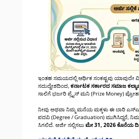
ಇಂತಹ ಸಮಯದಲ್ಲಿ ಆರ್ಥಿಕ ಸಂಕಷ್ಟವು ಯಾವುದೇ ವಿದ
ಸದುದ್ದೇಶದಿಂದ,
ಕರ್ನಾಟಕ ಸರ್ಕಾರದ ಸಮಾಜ ಕಲ್ಯ
ಸಾಲಿಗೆ ಭರ್ಜರಿ ಪ್ರೈಸ್ ಮನಿ (Prize Money) ಪ್ರೋತ
ನೀವು ಅಥವಾ ನಿಮ್ಮ ಮನೆಯ ಮಕ್ಕಳು ಈ ಬಾರಿ ಎಸ್‌ಎಸ
ಪದವಿ (Degree / Graduation) ಮುಗಿಸಿದ್ದರೆ, ನಿ
ಸಿಗಲಿದೆ. ಅರ್ಜಿ ಸಲ್ಲಿಸಲು
ಮೇ 31, 2026 ಕೊನೆಯ ದಿ