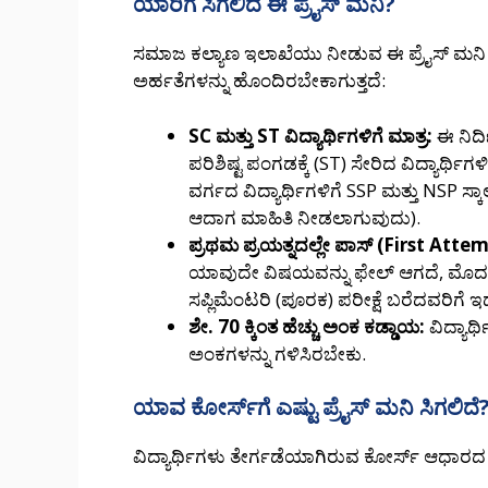
ಯಾರಿಗೆ ಸಿಗಲಿದೆ ಈ ಪ್ರೈಸ್ ಮನಿ?
ಸಮಾಜ ಕಲ್ಯಾಣ ಇಲಾಖೆಯು ನೀಡುವ ಈ ಪ್ರೈಸ್ ಮನಿ 
ಅರ್ಹತೆಗಳನ್ನು ಹೊಂದಿರಬೇಕಾಗುತ್ತದೆ:
SC ಮತ್ತು ST ವಿದ್ಯಾರ್ಥಿಗಳಿಗೆ ಮಾತ್ರ:
ಈ ನಿರ್
ಪರಿಶಿಷ್ಟ ಪಂಗಡಕ್ಕೆ (ST) ಸೇರಿದ ವಿದ್ಯಾರ್ಥ
ವರ್ಗದ ವಿದ್ಯಾರ್ಥಿಗಳಿಗೆ SSP ಮತ್ತು NSP ಸ್ಕ
ಆದಾಗ ಮಾಹಿತಿ ನೀಡಲಾಗುವುದು).
ಪ್ರಥಮ ಪ್ರಯತ್ನದಲ್ಲೇ ಪಾಸ್ (First Attem
ಯಾವುದೇ ವಿಷಯವನ್ನು ಫೇಲ್ ಆಗದೆ, ಮೊದಲ ಪ
ಸಪ್ಲಿಮೆಂಟರಿ (ಪೂರಕ) ಪರೀಕ್ಷೆ ಬರೆದವರಿಗೆ ಇ
ಶೇ. 70 ಕ್ಕಿಂತ ಹೆಚ್ಚು ಅಂಕ ಕಡ್ಡಾಯ:
ವಿದ್ಯಾರ್
ಅಂಕಗಳನ್ನು ಗಳಿಸಿರಬೇಕು.
ಯಾವ ಕೋರ್ಸ್‌ಗೆ ಎಷ್ಟು ಪ್ರೈಸ್ ಮನಿ ಸಿಗಲಿದೆ
ವಿದ್ಯಾರ್ಥಿಗಳು ತೇರ್ಗಡೆಯಾಗಿರುವ ಕೋರ್ಸ್ ಆಧಾರದ 