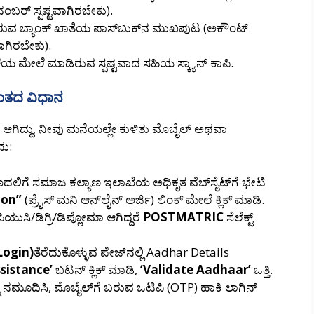
ನಂಬರ್ ಸ್ಪಷ್ಟವಾಗಿರಬೇಕು).
್ಲಿರುವ ಬ್ಯಾಂಕ್ ಖಾತೆಯ ಪಾಸ್‌ಬುಕ್‌ನ ಮುಖಪುಟ (ಅಕೌಂಟ್
ಾಗಿರಬೇಕು).
ೆಯ ಮೇಲೆ ಮಾಡಿರುವ ಸ್ಪಷ್ಟವಾದ ಸಹಿಯ ಸ್ಕ್ಯಾನ್ ಕಾಪಿ.
ಹಂತದ ವಿಧಾನ
ನ್ ಆಗಿದ್ದು, ನೀವು ಮನೆಯಲ್ಲೇ ಕುಳಿತು ಮೊಬೈಲ್ ಅಥವಾ
ದು:
ದಲಿಗೆ ಸಮಾಜ ಕಲ್ಯಾಣ ಇಲಾಖೆಯ ಅಧಿಕೃತ ವೆಬ್‌ಸೈಟ್‌ಗೆ ಭೇಟಿ
ion”
(ಪ್ರೈಸ್ ಮನಿ ಆನ್‌ಲೈನ್ ಅರ್ಜಿ) ಲಿಂಕ್ ಮೇಲೆ ಕ್ಲಿಕ್ ಮಾಡಿ.
ಿಯುಸಿ/ಡಿಗ್ರಿ/ಡಿಪ್ಲೋಮಾ ಆಗಿದ್ದರೆ
POSTMATRIC
ಸೆಲೆಕ್ಟ್
Login)
ತೆರೆದುಕೊಳ್ಳುವ ಪೇಜ್‌ನಲ್ಲಿ Aadhar Details
sistance’
ಬಟನ್ ಕ್ಲಿಕ್ ಮಾಡಿ,
‘Validate Aadhaar’
ಒತ್ತಿ.
ನು ನಮೂದಿಸಿ, ಮೊಬೈಲ್‌ಗೆ ಬರುವ ಒಟಿಪಿ (OTP) ಹಾಕಿ ಲಾಗಿನ್