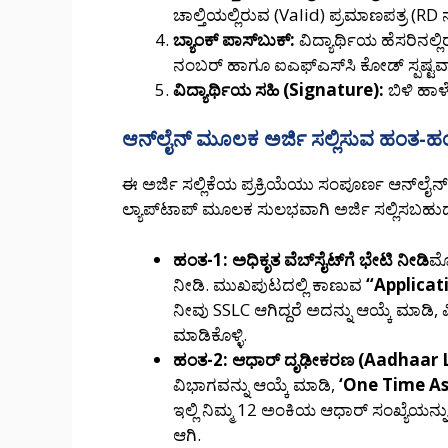
ಚಾಲ್ತಿಯಲ್ಲಿರುವ (Valid) ಪ್ರಮಾಣಪತ್ರ (RD 
ಬ್ಯಾಂಕ್ ಪಾಸ್‌ಬುಕ್:
ವಿದ್ಯಾರ್ಥಿಯ ಹೆಸರಿನಲ
ನಂಬರ್ ಹಾಗೂ ಐಎಫ್‌ಎಸ್‌ಸಿ ಕೋಡ್ ಸ್ಪಷ್ಟವ
ವಿದ್ಯಾರ್ಥಿಯ ಸಹಿ (Signature):
ಬಿಳಿ ಹಾಳ
ಆನ್‌ಲೈನ್ ಮೂಲಕ ಅರ್ಜಿ ಸಲ್ಲಿಸುವ ಹಂತ-
ಈ ಅರ್ಜಿ ಸಲ್ಲಿಕೆಯ ಪ್ರಕ್ರಿಯೆಯು ಸಂಪೂರ್ಣ ಆನ್‌ಲೈ
ಲ್ಯಾಪ್‌ಟಾಪ್ ಮೂಲಕ ಸುಲಭವಾಗಿ ಅರ್ಜಿ ಸಲ್ಲಿಸಬಹು
ಹಂತ-1: ಅಧಿಕೃತ ವೆಬ್‌ಸೈಟ್‌ಗೆ ಭೇಟಿ ನೀಡಿ
ಮೊ
ನೀಡಿ. ಮುಖಪುಟದಲ್ಲಿ ಕಾಣುವ
“Applicat
ನೀವು SSLC ಆಗಿದ್ದರೆ ಅದನ್ನು ಆಯ್ಕೆ ಮಾಡಿ, ಪ
ಮಾಡಿಕೊಳ್ಳಿ.
ಹಂತ-2: ಆಧಾರ್ ದೃಢೀಕರಣ (Aadhaar 
ವಿಭಾಗವನ್ನು ಆಯ್ಕೆ ಮಾಡಿ,
‘One Time As
ಇಲ್ಲಿ ನಿಮ್ಮ 12 ಅಂಕಿಯ ಆಧಾರ್ ಸಂಖ್ಯೆಯನ್
ಆಗಿ.