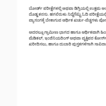
ಬೋರ್ಡ್ ಪರೀಕ್ಷೆಗಳಲ್ಲಿ ಅಥವಾ ಡಿಗ್ರಿಯಲ್ಲಿ ಉತ್ತಮ 
ದೊಡ್ಡ ಕನಸು. ಹಗಲಿರುಳು ನಿದ್ದೆಗೆಟ್ಟು ಓದಿ ಪರೀಕ್ಷ
ವ್ಯಾಸಂಗಕ್ಕೆ ಬೇಕಾಗುವ ಆರ್ಥಿಕ ಖರ್ಚು-ವೆಚ್ಚಗಳು ಪ
ಅದರಲ್ಲೂ ಗ್ರಾಮೀಣ ಭಾಗದ ಹಾಗೂ ಆರ್ಥಿಕವಾಗಿ ಹಿಂದುಳಿ
ಮೆಡಿಕಲ್, ಇಂಜಿನಿಯರಿಂಗ್ ಅಥವಾ ವೃತ್ತಿಪರ ಕೋರ್ಸ್‌
ಖರೀದಿಸಲು, ಹಾಗೂ ದುಬಾರಿ ಪುಸ್ತಕಗಳಿಗಾಗಿ ಸಾವಿರಾ