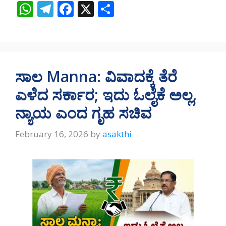
W
T
F
X
S
h
el
ac
h
at
e
e
ar
s
gr
b
e
A
a
o
ಸಾಲ Manna: ವಿವಾದಕ್ಕೆ ತೆರೆ
p
m
o
ಎಳೆದ ಸರ್ಕಾರ; ಇದು ಓಲೈಕೆ ಅಲ್ಲ,
p
k
ನ್ಯಾಯ ಎಂದ ಗೃಹ ಸಚಿವ
February 16, 2026
by
asakthi