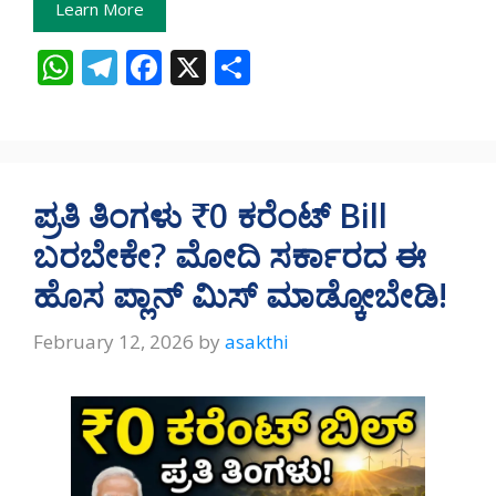
Learn More
W
T
F
X
S
h
el
ac
h
at
e
e
ar
s
gr
b
e
A
a
o
ಪ್ರತಿ ತಿಂಗಳು ₹0 ಕರೆಂಟ್ Bill
p
m
o
ಬರಬೇಕೇ? ಮೋದಿ ಸರ್ಕಾರದ ಈ
p
k
ಹೊಸ ಪ್ಲಾನ್ ಮಿಸ್ ಮಾಡ್ಕೋಬೇಡಿ!
February 12, 2026
by
asakthi