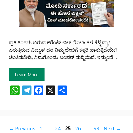
ಪ್ರತಿ ತಿಂಗಳು ಬರುವ ಕರೆಂಟ್ ಬಿಲ್ ನೋಡಿ ತಲೆ ಕೆಟ್ಟಿದ್ಯಾ?
ಏರುತ್ತಿರುವ ವಿದ್ಯುತ್ ದರ ನಿಮ್ಮ ಜೇಬಿಗೆ ಕತ್ತರಿ ಹಾಕುತ್ತಿದೆಯೇ?
ಚಿಂತಿಸಬೇಡಿ, ನಿಮಗೊಂದು ಬಂಪರ್ ಸುದ್ದಿಯಿದೆ. ಇನ್ಮುಂದೆ …
Learn More
W
T
F
X
S
h
el
ac
h
at
e
e
ar
s
gr
b
e
A
a
o
Page
Page
Page
Page
Page
←
Previous
1
…
24
25
26
…
53
Next
→