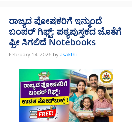
at
e
e
ar
s
gr
b
e
A
a
o
ರಾಜ್ಯದ ಪೋಷಕರಿಗೆ ಇನ್ಮುಂದೆ
p
m
o
ಬಂಪರ್ ಗಿಫ್ಟ್: ಪಠ್ಯಪುಸ್ತಕದ ಜೊತೆಗೆ
p
k
ಫ್ರೀ ಸಿಗಲಿದೆ Notebooks
February 14, 2026
by
asakthi