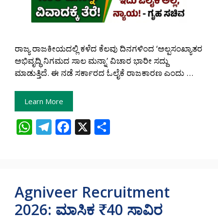
ರಾಜ್ಯ ರಾಜಕೀಯದಲ್ಲಿ ಕಳೆದ ಕೆಲವು ದಿನಗಳಿಂದ ‘ಅಲ್ಪಸಂಖ್ಯಾತರ
ಅಭಿವೃದ್ಧಿ ನಿಗಮದ ಸಾಲ ಮನ್ನಾ’ ವಿಚಾರ ಭಾರೀ ಸದ್ದು
ಮಾಡುತ್ತಿದೆ. ಈ ನಡೆ ಸರ್ಕಾರದ ಓಲೈಕೆ ರಾಜಕಾರಣ ಎಂದು …
Learn More
W
T
F
X
S
h
el
ac
h
at
e
e
ar
s
gr
b
e
A
a
o
Agniveer Recruitment
p
m
o
2026: ಮಾಸಿಕ ₹40 ಸಾವಿರ