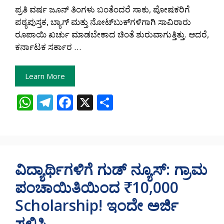
ಪ್ರತಿ ವರ್ಷ ಜೂನ್ ತಿಂಗಳು ಬಂತೆಂದರೆ ಸಾಕು, ಪೋಷಕರಿಗೆ
ಪಠ್ಯಪುಸ್ತಕ, ಬ್ಯಾಗ್ ಮತ್ತು ನೋಟ್‌ಬುಕ್‌ಗಳಿಗಾಗಿ ಸಾವಿರಾರು
ರೂಪಾಯಿ ಖರ್ಚು ಮಾಡಬೇಕಾದ ಚಿಂತೆ ಶುರುವಾಗುತ್ತಿತ್ತು. ಆದರೆ,
ಕರ್ನಾಟಕ ಸರ್ಕಾರ …
Learn More
W
T
F
X
S
h
el
ac
h
at
e
e
ar
s
gr
b
e
A
a
o
ವಿದ್ಯಾರ್ಥಿಗಳಿಗೆ ಗುಡ್ ನ್ಯೂಸ್: ಗ್ರಾಮ
p
m
o
ಪಂಚಾಯಿತಿಯಿಂದ ₹10,000
p
k
Scholarship! ಇಂದೇ ಅರ್ಜಿ
ಸಲ್ಲಿಸಿ