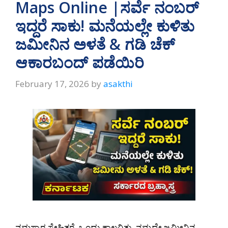
Maps Online |ಸರ್ವೆ ನಂಬರ್
ಇದ್ದರೆ ಸಾಕು! ಮನೆಯಲ್ಲೇ ಕುಳಿತು
ಜಮೀನಿನ ಅಳತೆ & ಗಡಿ ಚೆಕ್
ಆಕಾರಬಂದ್ ಪಡೆಯಿರಿ
February 17, 2026
by
asakthi
ನಮಸ್ಕಾರ ಸ್ನೇಹಿತರೆ, ಒಂದು ಕಾಲವಿತ್ತು. ನಮ್ಮದೇ ಜಮೀನಿನ