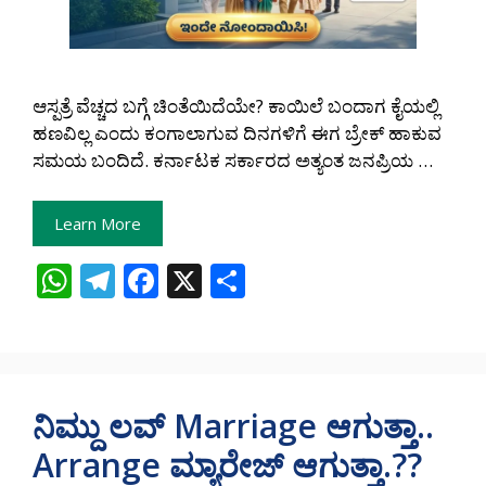
ಆಸ್ಪತ್ರೆ ವೆಚ್ಚದ ಬಗ್ಗೆ ಚಿಂತೆಯಿದೆಯೇ? ಕಾಯಿಲೆ ಬಂದಾಗ ಕೈಯಲ್ಲಿ
ಹಣವಿಲ್ಲ ಎಂದು ಕಂಗಾಲಾಗುವ ದಿನಗಳಿಗೆ ಈಗ ಬ್ರೇಕ್ ಹಾಕುವ
ಸಮಯ ಬಂದಿದೆ. ಕರ್ನಾಟಕ ಸರ್ಕಾರದ ಅತ್ಯಂತ ಜನಪ್ರಿಯ …
Learn More
W
T
F
X
S
h
el
ac
h
at
e
e
ar
s
gr
b
e
A
a
o
ನಿಮ್ದು ಲವ್‌ Marriage ಆಗುತ್ತಾ..
p
m
o
Arrange ಮ್ಯಾರೇಜ್‌ ಆಗುತ್ತಾ.??