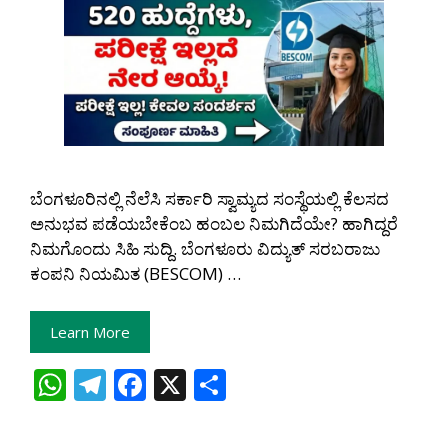
ಬೆಂಗಳೂರಿನಲ್ಲಿ ನೆಲೆಸಿ ಸರ್ಕಾರಿ ಸ್ವಾಮ್ಯದ ಸಂಸ್ಥೆಯಲ್ಲಿ ಕೆಲಸದ
ಅನುಭವ ಪಡೆಯಬೇಕೆಂಬ ಹಂಬಲ ನಿಮಗಿದೆಯೇ? ಹಾಗಿದ್ದರೆ
ನಿಮಗೊಂದು ಸಿಹಿ ಸುದ್ದಿ. ಬೆಂಗಳೂರು ವಿದ್ಯುತ್ ಸರಬರಾಜು
ಕಂಪನಿ ನಿಯಮಿತ (BESCOM) …
Learn More
W
T
F
X
S
h
el
ac
h