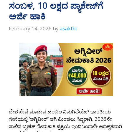
p
k
ಸಂಬಳ, 10 ಲಕ್ಷದ ಪ್ಯಾಕೇಜ್‌ಗೆ
ಅರ್ಜಿ ಹಾಕಿ
February 14, 2026
by
asakthi
ದೇಶ ಸೇವೆ ಮಾಡುವ ಹಂಬಲ ನಿಮಗಿದೆಯೇ? ಭಾರತೀಯ
ಸೇನೆಯಲ್ಲಿ ‘ಅಗ್ನಿವೀರ್’ ಆಗಿ ಮಿಂಚಲು ಸಿದ್ಧರಾಗಿ, 2026ನೇ
ಸಾಲಿನ ಬೃಹತ್ ನೇಮಕಾತಿ ಪ್ರಕ್ರಿಯೆ ಇಂದಿನಿಂದಲೇ ಅಧಿಕೃತವಾಗಿ