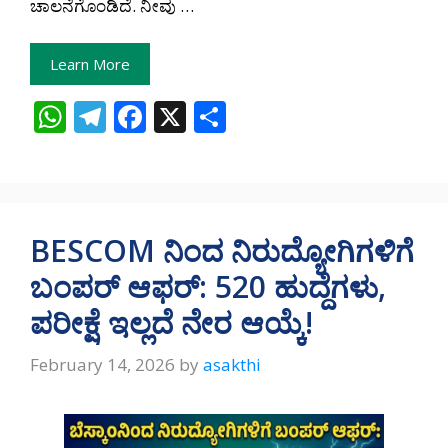
ಚಾಲನೆಗೊಂಡಿದೆ. ನೀವು …
Learn More
W
T
F
X
S
h
el
ac
h
at
e
e
ar
s
gr
b
e
A
a
o
BESCOM ನಿಂದ ನಿರುದ್ಯೋಗಿಗಳಿಗೆ
p
m
o
ಬಂಪರ್ ಆಫರ್: 520 ಹುದ್ದೆಗಳು,
p
k
ಪರೀಕ್ಷೆ ಇಲ್ಲದೆ ನೇರ ಆಯ್ಕೆ!
February 14, 2026
by
asakthi