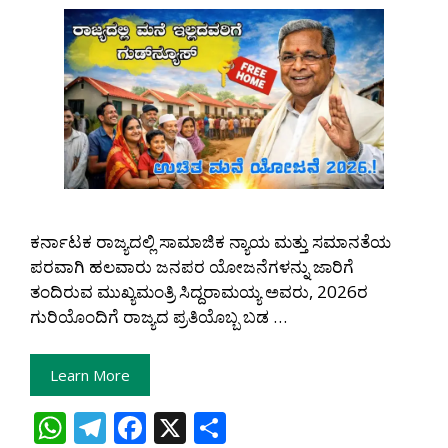
ಕರ್ನಾಟಕ ರಾಜ್ಯದಲ್ಲಿ ಸಾಮಾಜಿಕ ನ್ಯಾಯ ಮತ್ತು ಸಮಾನತೆಯ
ಪರವಾಗಿ ಹಲವಾರು ಜನಪರ ಯೋಜನೆಗಳನ್ನು ಜಾರಿಗೆ
ತಂದಿರುವ ಮುಖ್ಯಮಂತ್ರಿ ಸಿದ್ದರಾಮಯ್ಯ ಅವರು, 2026ರ
ಗುರಿಯೊಂದಿಗೆ ರಾಜ್ಯದ ಪ್ರತಿಯೊಬ್ಬ ಬಡ …
Learn More
W
T
F
X
S