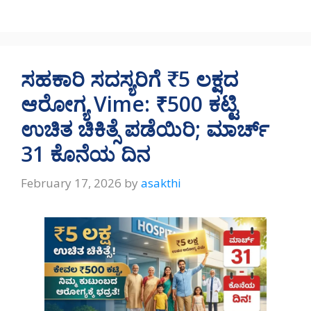
h
el
ac
h
at
e
e
ar
s
gr
b
e
A
a
o
ಸಹಕಾರಿ ಸದಸ್ಯರಿಗೆ ₹5 ಲಕ್ಷದ
p
m
o
ಆರೋಗ್ಯ Vime: ₹500 ಕಟ್ಟಿ
p
k
ಉಚಿತ ಚಿಕಿತ್ಸೆ ಪಡೆಯಿರಿ; ಮಾರ್ಚ್
31 ಕೊನೆಯ ದಿನ
February 17, 2026
by
asakthi