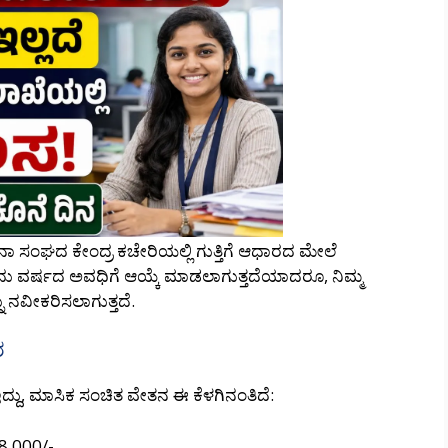
ಸಂಘದ ಕೇಂದ್ರ ಕಚೇರಿಯಲ್ಲಿ ಗುತ್ತಿಗೆ ಆಧಾರದ ಮೇಲೆ
ದು ವರ್ಷದ ಅವಧಿಗೆ ಆಯ್ಕೆ ಮಾಡಲಾಗುತ್ತದೆಯಾದರೂ, ನಿಮ್ಮ
್ನು ನವೀಕರಿಸಲಾಗುತ್ತದೆ.
ರ
ಇದ್ದು, ಮಾಸಿಕ ಸಂಚಿತ ವೇತನ ಈ ಕೆಳಗಿನಂತಿದೆ:
28,000/-