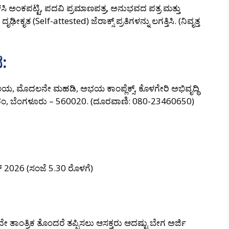
್‌ಸಿ ಅಂಕಪಟ್ಟಿ, ಪದವಿ ಪ್ರಮಾಣಪತ್ರ, ಅನುಭವದ ಪತ್ರ ಮತ್ತು
ೀಕೃತ (Self-attested) ಜೆರಾಕ್ಸ್ ಪ್ರತಿಗಳನ್ನು ಲಗತ್ತಿಸಿ. (ನಿವೃತ್ತ
:
, ಮೊದಲನೇ ಮಹಡಿ, ಅಭಯ ಕಾಂಪ್ಲೆಕ್ಸ್, ಕೊಳಗೇರಿ ಅಭಿವೃದ್ಧಿ
್ರಿಪುರಂ, ಬೆಂಗಳೂರು – 560020. (ದೂರವಾಣಿ: 080-23460650)
 2026 (ಸಂಜೆ 5.30 ರೊಳಗೆ)
ಂತ್ರಿಕ ತೊಂದರೆ ತಪ್ಪಿಸಲು ಆಸಕ್ತರು ಆದಷ್ಟು ಬೇಗ ಅರ್ಜಿ