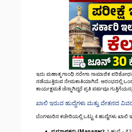
ಇದು ಮಹಾತ್ಮ ಗಾಂಧಿ ನರೇಗಾ ಸಾಮಾಜಿಕ ಪರಿಶೋಧನಾ 
ನಡೆಯುತ್ತಿರುವ ನೇಮಕಾತಿಯಾಗಿದೆ. ಆರಂಭದಲ್ಲಿ ಒಂ
ಕಾರ್ಯಕ್ಷಮತೆ ಚೆನ್ನಾಗಿದ್ದರೆ ಪ್ರತಿ ವರ್ಷವೂ ಗುತ್ತಿಗೆಯನ
ಖಾಲಿ ಇರುವ ಹುದ್ದೆಗಳು ಮತ್ತು ವೇತನದ ವಿವ
ಬೆಂಗಳೂರಿನ ಕಚೇರಿಯಲ್ಲಿ ಒಟ್ಟು 4 ಹುದ್ದೆಗಳು ಖಾಲಿ 
ವ್ಯವಸ್ಥಾಪಕರು (Manager):
1 ಹುದ್ದೆ – ₹