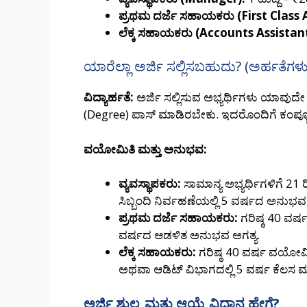
ಪ್ರಥಮ ದರ್ಜೆ ಸಹಾಯಕರು (First Class 
ಲೆಕ್ಕ ಸಹಾಯಕರು (Accounts Assistant
ಯಾರೆಲ್ಲಾ ಅರ್ಜಿ ಸಲ್ಲಿಸಬಹುದು? (ಅರ್ಹತೆಗಳು
ವಿದ್ಯಾರ್ಹತೆ:
ಅರ್ಜಿ ಸಲ್ಲಿಸುವ ಅಭ್ಯರ್ಥಿಗಳು ಯಾವುದ
(Degree) ಪಾಸ್ ಮಾಡಿರಬೇಕು. ಇದರೊಂದಿಗೆ ಕಂಪ್ಯ
ವಯೋಮಿತಿ ಮತ್ತು ಅನುಭವ:
ವ್ಯವಸ್ಥಾಪಕರು:
ಸಾಮಾನ್ಯ ಅಭ್ಯರ್ಥಿಗಳಿಗೆ 21 
ಸಿಬ್ಬಂದಿ ನಿರ್ವಹಣೆಯಲ್ಲಿ 5 ವರ್ಷದ ಅನುಭವ
ಪ್ರಥಮ ದರ್ಜೆ ಸಹಾಯಕರು:
ಗರಿಷ್ಠ 40 ವರ್ಷ
ವರ್ಷದ ಆಡಳಿತ ಅನುಭವ ಅಗತ್ಯ.
ಲೆಕ್ಕ ಸಹಾಯಕರು:
ಗರಿಷ್ಠ 40 ವರ್ಷ ವಯೋಮಿತಿ 
ಅಥವಾ ಆಡಿಟ್ ವಿಭಾಗದಲ್ಲಿ 5 ವರ್ಷ ಕೆಲಸ
ಅರ್ಜಿ ಶುಲ್ಕ ಮತ್ತು ಆಯ್ಕೆ ವಿಧಾನ ಹೇಗೆ?