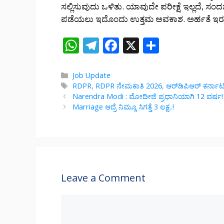
ಸಲ್ಲಿಸುವುದು ಒಳಿತು. ಯಾವುದೇ ಪರೀಕ್ಷೆ ಇಲ್ಲದೆ, 
ಪಡೆಯಲು ಇದೊಂದು ಉತ್ತಮ ಅವಕಾಶ. ಅರ್ಹತೆ ಇರುವ ನ
W
T
F
X
S
h
el
ac
h
at
e
e
ar
Categories
Job Update
Tags
RDPR
,
RDPR ನೇಮಕಾತಿ 2026
,
ಆರ್‌ಡಿಪಿಆರ್ ಕರ್ನ
s
gr
b
e
Narendra Modi : ಮೋದೀಜಿ ಪ್ರಧಾನಿಯಾಗಿ 12 ವರ್ಷ
A
a
o
Marriage ಆದ್ರೆ ನಿಮ್ಗೂ ಸಿಗತ್ತೆ 3 ಲಕ್ಷ..!
p
m
o
p
k
Leave a Comment
Comment