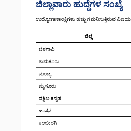
ಜಿಲ್ಲಾವಾರು ಹುದ್ದೆಗಳ ಸಂಖ್ಯೆ
ಉದ್ಯೋಗಾಕಾಂಕ್ಷಿಗಳು ಹೆಚ್ಚು ಗಮನಿಸುತ್ತಿರುವ ವಿಷಯವೇ 
ಜಿಲ್ಲೆ
ಬೆಳಗಾವಿ
ತುಮಕೂರು
ಮಂಡ್ಯ
ಮೈಸೂರು
ದಕ್ಷಿಣ ಕನ್ನಡ
ಹಾಸನ
ಕಲಬುರಗಿ