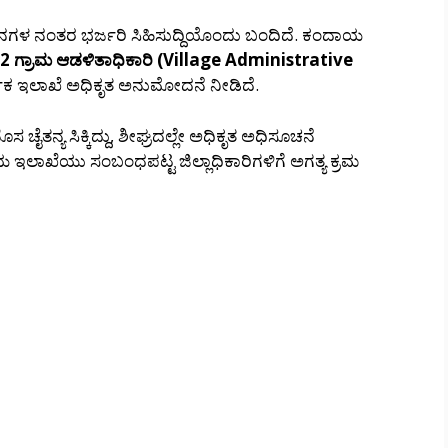
ಿನಗಳ ನಂತರ ಭರ್ಜರಿ ಸಿಹಿಸುದ್ದಿಯೊಂದು ಬಂದಿದೆ. ಕಂದಾಯ
2 ಗ್ರಾಮ ಆಡಳಿತಾಧಿಕಾರಿ (Village Administrative
ಥಿಕ ಇಲಾಖೆ ಅಧಿಕೃತ ಅನುಮೋದನೆ ನೀಡಿದೆ.
ಸ ಚೈತನ್ಯ ಸಿಕ್ಕಿದ್ದು, ಶೀಘ್ರದಲ್ಲೇ ಅಧಿಕೃತ ಅಧಿಸೂಚನೆ
ಯ ಇಲಾಖೆಯು ಸಂಬಂಧಪಟ್ಟ ಜಿಲ್ಲಾಧಿಕಾರಿಗಳಿಗೆ ಅಗತ್ಯ ಕ್ರಮ