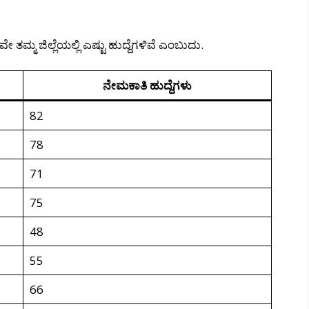
ತಮ್ಮ ಜಿಲ್ಲೆಯಲ್ಲಿ ಎಷ್ಟು ಹುದ್ದೆಗಳಿವೆ ಎಂಬುದು.
ನೇಮಕಾತಿ ಹುದ್ದೆಗಳು
82
78
71
75
48
55
66