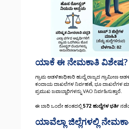
ಯಾಕೆ ಈ ನೇಮಕಾತಿ ವಿಶೇಷ?
ಗ್ರಾಮ ಆಡಳಿತಾಧಿಕಾರಿ ಹುದ್ದೆ ರಾಜ್ಯದ ಗ್ರಾಮೀಣ ಆಡಳಿತ 
ಕಂದಾಯ ದಾಖಲೆಗಳ ನಿರ್ವಹಣೆ, ಭೂ ದಾಖಲೆಗಳ ಮಾಹಿ
ಪ್ರಮುಖ ಜವಾಬ್ದಾರಿಗಳನ್ನು VAO ನಿರ್ವಹಿಸುತ್ತಾರೆ.
ಈ ಬಾರಿ ಒಂದೇ ಹಂತದಲ್ಲಿ
572 ಹುದ್ದೆಗಳ ಭರ್ತಿ
ನಡೆಯ
ಯಾವೆಲ್ಲಾ ಜಿಲ್ಲೆಗಳಲ್ಲಿ ನೇಮಕಾ