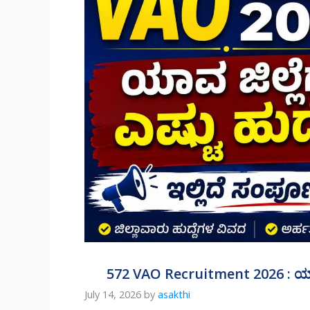
572 VAO Recruitment 2026 : ಯಾವ ಜಿಲ
July 14, 2026
by
asakthi