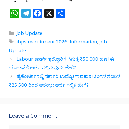
W
T
F
X
S
h
el
ac
h
at
e
e
ar
Categories
Job Update
s
gr
b
e
Tags
ibps recruitment 2026
,
Information
,
Job
A
a
o
Update
p
m
o
Labour ಕಾರ್ಡ್ ಇದ್ದೋರಿಗೆ ಸಿಗುತ್ತೆ ₹50,000 ಹಣ! ಈ
p
k
ಯೋಜನೆಗೆ ಅರ್ಜಿ ಸಲ್ಲಿಸುವುದು ಹೇಗೆ?
ಹೈಕೋರ್ಟ್‌ನಲ್ಲಿ ಸರ್ಕಾರಿ ಉದ್ಯೋಗಾವಕಾಶ! ತಿಂಗಳ ಸಂಬಳ
₹25,500 ರಿಂದ ಆರಂಭ; ಅರ್ಜಿ ಸಲ್ಲಿಕೆ ಹೇಗೆ?
Leave a Comment
Comment