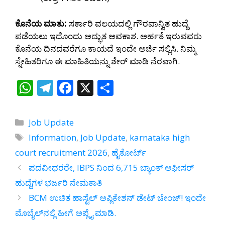
ಕೊನೆಯ ಮಾತು:
ಸರ್ಕಾರಿ ವಲಯದಲ್ಲಿ ಗೌರವಾನ್ವಿತ ಹುದ್ದೆ
ಪಡೆಯಲು ಇದೊಂದು ಅದ್ಭುತ ಅವಕಾಶ. ಅರ್ಹತೆ ಇರುವವರು
ಕೊನೆಯ ದಿನದವರೆಗೂ ಕಾಯದೆ ಇಂದೇ ಅರ್ಜಿ ಸಲ್ಲಿಸಿ. ನಿಮ್ಮ
ಸ್ನೇಹಿತರಿಗೂ ಈ ಮಾಹಿತಿಯನ್ನು ಶೇರ್ ಮಾಡಿ ನೆರವಾಗಿ.
W
T
F
X
S
h
el
ac
h
at
e
e
ar
Categories
Job Update
s
gr
b
e
Tags
Information
,
Job Update
,
karnataka high
A
a
o
court recruitment 2026
,
ಹೈಕೋರ್ಟ್‌
p
m
o
ಪದವೀಧರರೇ, IBPS ನಿಂದ 6,715 ಬ್ಯಾಂಕ್ ಆಫೀಸರ್
p
k
ಹುದ್ದೆಗಳ ಭರ್ಜರಿ ನೇಮಕಾತಿ
BCM ಉಚಿತ ಹಾಸ್ಟೆಲ್ ಅಪ್ಲಿಕೇಶನ್ ಡೇಟ್ ಚೇಂಜ್! ಇಂದೇ
ಮೊಬೈಲ್‌ನಲ್ಲಿ ಹೀಗೆ ಅಪ್ಲೈ ಮಾಡಿ.