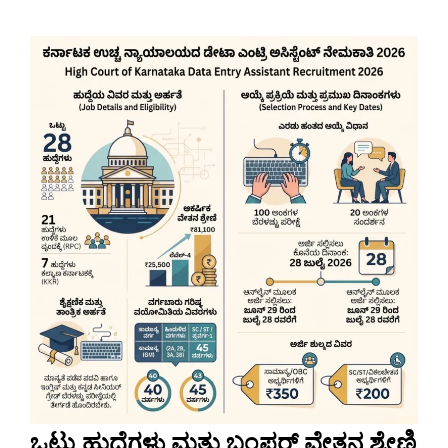
ಒಟ್ಟು ಹುದ್ದೆಗಳು ಮತ್ತು ಬಂಪರ್ ವೇತನ ಶ್ರೇಣಿ