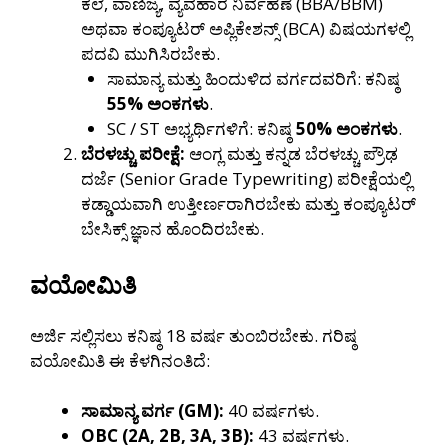
ಕಲೆ, ವಾಣಿಜ್ಯ, ವ್ಯವಹಾರ ನಿರ್ವಹಣೆ (BBA/BBM)
ಅಥವಾ ಕಂಪ್ಯೂಟರ್ ಅಪ್ಲಿಕೇಶನ್ಸ್ (BCA) ವಿಷಯಗಳಲ್ಲಿ
ಪದವಿ ಮುಗಿಸಿರಬೇಕು.
ಸಾಮಾನ್ಯ ಮತ್ತು ಹಿಂದುಳಿದ ವರ್ಗದವರಿಗೆ: ಕನಿಷ್ಠ
55% ಅಂಕಗಳು
.
SC / ST ಅಭ್ಯರ್ಥಿಗಳಿಗೆ: ಕನಿಷ್ಠ
50% ಅಂಕಗಳು
.
ಬೆರಳಚ್ಚು ಪರೀಕ್ಷೆ:
ಆಂಗ್ಲ ಮತ್ತು ಕನ್ನಡ ಬೆರಳಚ್ಚು ಪ್ರೌಢ
ದರ್ಜೆ (Senior Grade Typewriting) ಪರೀಕ್ಷೆಯಲ್ಲಿ
ಕಡ್ಡಾಯವಾಗಿ ಉತ್ತೀರ್ಣರಾಗಿರಬೇಕು ಮತ್ತು ಕಂಪ್ಯೂಟರ್
ಬೇಸಿಕ್ಸ್ ಜ್ಞಾನ ಹೊಂದಿರಬೇಕು.
ವಯೋಮಿತಿ
ಅರ್ಜಿ ಸಲ್ಲಿಸಲು ಕನಿಷ್ಠ 18 ವರ್ಷ ತುಂಬಿರಬೇಕು. ಗರಿಷ್ಠ
ವಯೋಮಿತಿ ಈ ಕೆಳಗಿನಂತಿದೆ:
ಸಾಮಾನ್ಯ ವರ್ಗ (GM):
40 ವರ್ಷಗಳು.
OBC (2A, 2B, 3A, 3B):
43 ವರ್ಷಗಳು.