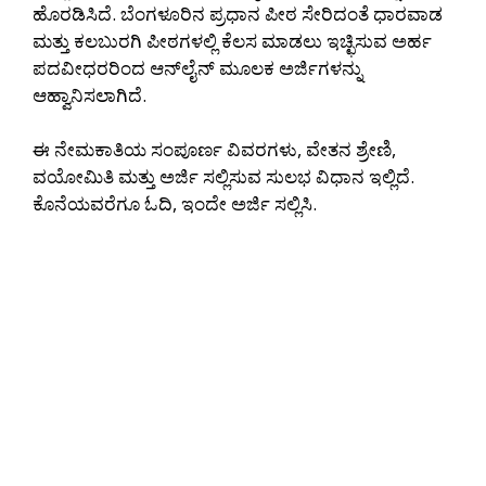
ಹೊರಡಿಸಿದೆ. ಬೆಂಗಳೂರಿನ ಪ್ರಧಾನ ಪೀಠ ಸೇರಿದಂತೆ ಧಾರವಾಡ
ಮತ್ತು ಕಲಬುರಗಿ ಪೀಠಗಳಲ್ಲಿ ಕೆಲಸ ಮಾಡಲು ಇಚ್ಛಿಸುವ ಅರ್ಹ
ಪದವೀಧರರಿಂದ ಆನ್‌ಲೈನ್ ಮೂಲಕ ಅರ್ಜಿಗಳನ್ನು
ಆಹ್ವಾನಿಸಲಾಗಿದೆ.
ಈ ನೇಮಕಾತಿಯ ಸಂಪೂರ್ಣ ವಿವರಗಳು, ವೇತನ ಶ್ರೇಣಿ,
ವಯೋಮಿತಿ ಮತ್ತು ಅರ್ಜಿ ಸಲ್ಲಿಸುವ ಸುಲಭ ವಿಧಾನ ಇಲ್ಲಿದೆ.
ಕೊನೆಯವರೆಗೂ ಓದಿ, ಇಂದೇ ಅರ್ಜಿ ಸಲ್ಲಿಸಿ.