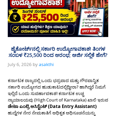
ಹೈಕೋರ್ಟ್‌ನಲ್ಲಿ ಸರ್ಕಾರಿ ಉದ್ಯೋಗಾವಕಾಶ! ತಿಂಗಳ
ಸಂಬಳ ₹25,500 ರಿಂದ ಆರಂಭ; ಅರ್ಜಿ ಸಲ್ಲಿಕೆ ಹೇಗೆ?
July 6, 2026
by
asakthi
ಕರ್ನಾಟಕ ರಾಜ್ಯದಲ್ಲಿ ಒಂದು ಭದ್ರವಾದ ಮತ್ತು ಗೌರವಾನ್ವಿತ
ಸರ್ಕಾರಿ ಉದ್ಯೋಗದ ಹುಡುಕಾಟದಲ್ಲಿದ್ದೀರಾ? ಹಾಗಿದ್ದರೆ ನಿಮಗೆ
ಇಲ್ಲಿದೆ ಒಂದು ಸುವರ್ಣಾವಕಾಶ! ಕರ್ನಾಟಕ ಉಚ್ಚ
ನ್ಯಾಯಾಲಯವು (High Court of Karnataka) ಖಾಲಿ ಇರುವ
ಡೇಟಾ ಎಂಟ್ರಿ ಅಸಿಸ್ಟೆಂಟ್ (Data Entry Assistant)
ಹುದ್ದೆಗಳ ನೇರ ನೇಮಕಾತಿಗೆ ಅಧಿಕೃತ ಅಧಿಸೂಚನೆಯನ್ನು